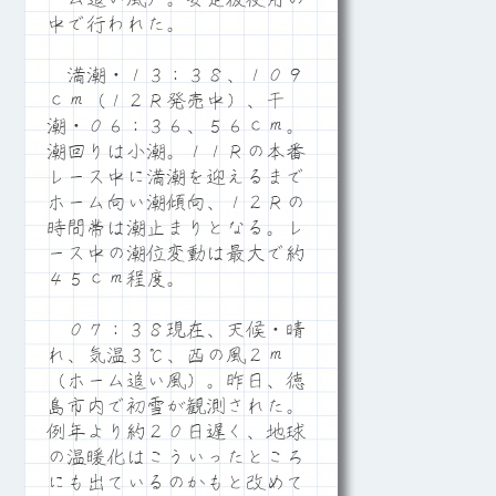
中で行われた。
満潮・１３：３８、１０９
ｃｍ（１２Ｒ発売中）、干
潮・０６：３６、５６ｃｍ。
潮回りは小潮。１１Ｒの本番
レース中に満潮を迎えるまで
ホーム向い潮傾向、１２Ｒの
時間帯は潮止まりとなる。レ
ース中の潮位変動は最大で約
４５ｃｍ程度。
０７：３８現在、天候・晴
れ、気温３℃、西の風２ｍ
（ホーム追い風）。昨日、徳
島市内で初雪が観測された。
例年より約２０日遅く、地球
の温暖化はこういったところ
にも出ているのかもと改めて