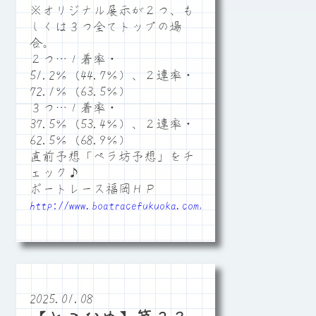
※オリジナル展示が２つ、も
しくは３つ全てトップの場
合。
２つ…１着率・
51.2％（44.7％）、２連率・
72.1％（63.5％）
３つ…１着率・
37.5％（53.4％）、２連率・
62.5％（68.9％）
直前予想「ペラ坊予想」をチ
ェック♪
ボートレース福岡ＨＰ
http://www.boatracefukuoka.com/
2025.01.08