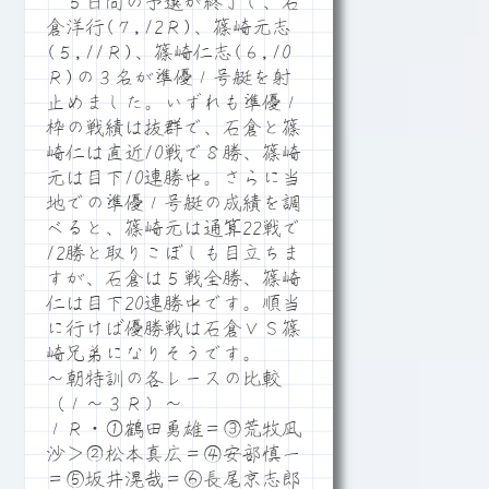
５日間の予選が終了し、石
倉洋行(７,12Ｒ)、篠崎元志
(５,11Ｒ)、篠崎仁志(６,10
Ｒ)の３名が準優１号艇を射
止めました。いずれも準優１
枠の戦績は抜群で、石倉と篠
崎仁は直近10戦で８勝、篠崎
元は目下10連勝中。さらに当
地での準優１号艇の成績を調
べると、篠崎元は通算22戦で
12勝と取りこぼしも目立ちま
すが、石倉は５戦全勝、篠崎
仁は目下20連勝中です。順当
に行けば優勝戦は石倉ＶＳ篠
崎兄弟になりそうです。
～朝特訓の各レースの比較
（１～３Ｒ）～
１Ｒ・①鶴田勇雄＝③荒牧凪
沙＞②松本真広＝④安部慎一
＝⑤坂井滉哉＝⑥長尾京志郎