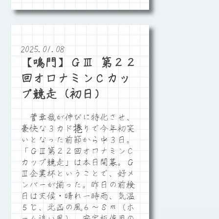
2025.01.08
【鳴門】ＧⅢ 第２２
回オロナミンＣカッ
プ競走（初日）
菅章哉が伸びに特化させ、
豪快な３カド捲りで今年初笑
いとなった前節から中３日。
「ＧⅢ第２２回オロナミンＣ
カップ競走」は本日開幕。Ｇ
Ⅲ企業杯ということで、好メ
ンバーが揃った。昨日の前検
日は天候・晴れ一時雨、気温
５℃、北西の風６～８ｍ（ホ
ーム追い風）。安定板使用の