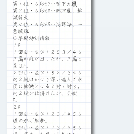
第１位・６秒57…宮下元胤
第２位・６秒64…興津藍、柳
瀬幹太
第４位・６秒65…浦野海、一
色颯輝
〇早朝特訓情報
１R
１回目…並び１２５３／４６
三嶌が飛び出したが、三嶌と
星はF。
２回目…並び１５２／３４６
内２艇はかなり深い進入で中
団に柳瀬となる２対１対３。
内２艇が仕掛けたが、全艇
F。
２R
１回目…並び１２３／４５６
堤の逃げ態勢。
２回目…並び１２３／４５６