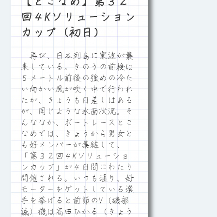
【とこなめ】第３２
回４Kソリューション
カップ（初日）
再び、日本列島に寒波が襲
来している。きのうの前検は
５メートル前後の強めの冷た
い向かい風が吹く中で行われ
たが、きょうも日差しはある
が、同じような水面状況。そ
んななか、ボートレースとこ
なめでは、きょうから男女と
も好メンバーが集結して、
「第３２回４Kソリューショ
ンカップ」が４日間にわたり
開催される。いつも通り、好
モーターをゲットしている選
手を挙げると前節のV（磯部
誠）機は高田ひかる（きょう