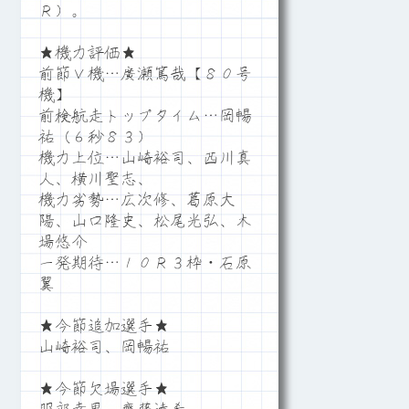
Ｒ）。
★機力評価★
前節Ｖ機…廣瀬篤哉【８０号
機】
前検航走トップタイム…岡暢
祐（６秒８３）
機力上位…山崎裕司、西川真
人、横川聖志、
機力劣勢…広次修、葛原大
陽、山口隆史、松尾光弘、木
場悠介
一発期待…１０Ｒ３枠・石原
翼
★今節追加選手★
山崎裕司、岡暢祐
★今節欠場選手★