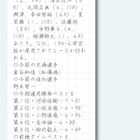
（２、９R）、清水攻二（８
R）、丸岡正典（６、11R）、
興津、幸田智裕（６R）、星
栄爾（１、11R）、佐藤旭
（８R）、中野夢斗（４、
11R）、柳瀬幹太（１、６R）
あたり。なお、１Rから安定
板が使用されてレースが行わ
れる。
〇今節の欠場選手
倉谷和信（私傷病）
〇今節の追加選手
野末智一
〇今期適用勝率ベスト５
第１位・河合佑樹…７・01
第２位・小坂尚哉…６・98
第３位・小野達哉…６・96
第４位・金田論…６・88
第５位・柳内敬太…６・49
〇前検タイムベスト５