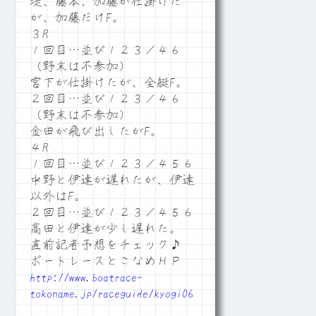
堤、藤本、加藤が仕掛けた
が、加藤だけF。
３R
１回目…並び１２３／４６
（野末は不参加）
宮下が仕掛けたが、全艇F。
２回目…並び１２３／４６
（野末は不参加）
金田が飛び出したがF。
４R
１回目…並び１２３／４５６
中野と伊達が遅れたが、伊達
以外はF。
２回目…並び１２３／４５６
高田と伊達が少し遅れた。
直前記者予想をチェック♪
ボートレースとこなめＨＰ
http://www.boatrace-
tokoname.jp/raceguide/kyogi06