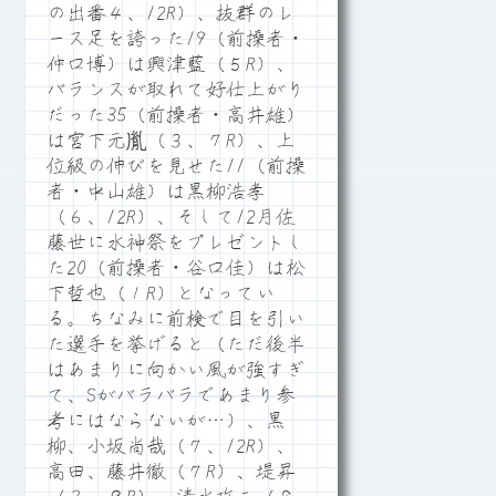
の出番４、12R）、抜群のレ
ース足を誇った19（前操者・
仲口博）は興津藍（５R）、
バランスが取れて好仕上がり
だった35（前操者・高井雄）
は宮下元胤（３、７R）、上
位級の伸びを見せた11（前操
者・中山雄）は黒柳浩孝
（６、12R）、そして12月佐
藤世に水神祭をプレゼントし
た20（前操者・谷口佳）は松
下哲也（１R）となってい
る。ちなみに前検で目を引い
た選手を挙げると（ただ後半
はあまりに向かい風が強すぎ
て、Sがバラバラであまり参
考にはならないが…）、黒
柳、小坂尚哉（７、12R）、
高田、藤井徹（７R）、堤昇