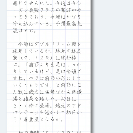
感じさせられた。今週は今シ
ーズン最強クラスの寒波がや
ってきており、今朝はかなり
冷え込んでいる。予想最高気
温は９℃。
今節はダブルドリーム戦を
採用しているが、地元の林美
憲（７、１２Ｒ）は絶好枠
に。「前節より出足はしっか
りしているけど、足は普通で
すね。ペラは前節の形にして
いくつもりです」と前節に正
月戦は機力は劣勢ながら準優
勝と結果を残した。初日は
３・１枠で登場。地元のアド
バンテージを活かして初日か
ら１着量産となるか。