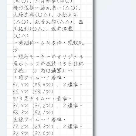
(◎○)、土井歩夢(◎○)
機力低調…藤丸光一(△○)、
大場広孝(○△)、小松卓司
(△○)、森晋太郎(△△)、西
川拓利(○△)、坂井滉哉
(○△)
一発期待…６Ｒ５枠・荒牧凪
沙
～現行モーターのオリジナル
展示トップの成績（５日目終
了後、（）内は通算）～
１周タイム…１着率・
51.7％（45.4％）、２連率・
66.7％（63.1％）
回り足タイム…１着率・
31.7％（31.2％）、２連率・
58.3％（52.1％）
直線タイム…１着率・
19.2％（20.3％）、２連率・
32.9％（37.0％）