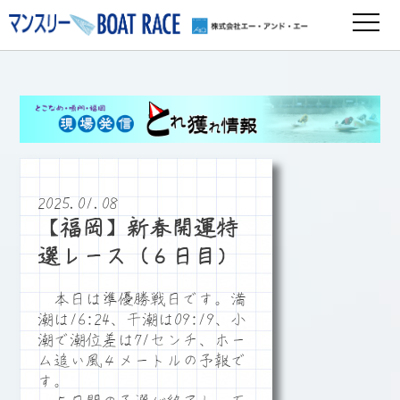
2025.01.08
【福岡】新春開運特
選レース（６日目）
本日は準優勝戦日です。満
潮は16:24、干潮は09:19、小
潮で潮位差は71センチ、ホー
ム追い風４メートルの予報で
す。