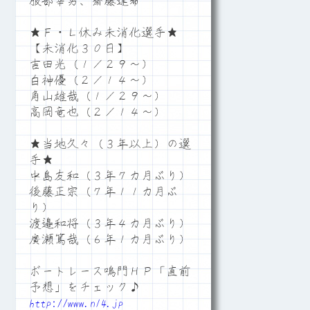
服部幸男、齋藤達希
★Ｆ・Ｌ休み未消化選手★
【未消化３０日】
吉田光（１／２９～）
白神優（２／１４～）
角山雄哉（１／２９～）
高岡竜也（２／１４～）
★当地久々（３年以上）の選
手★
中島友和（３年７カ月ぶり）
後藤正宗（７年１１カ月ぶ
り）
渡邉和将（３年４カ月ぶり）
廣瀬篤哉（６年１カ月ぶり）
ボートレース鳴門ＨＰ「直前
予想」をチェック♪
http://www.n14.jp