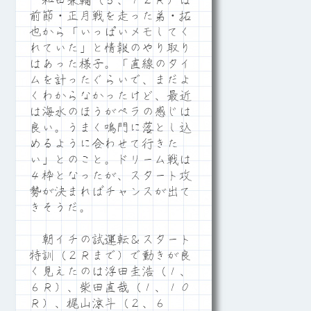
和田兼輔（５、１２Ｒ）は
前節・正月戦を走った弟・拓
也から「いっぱいメモしてく
れていた」と情報のやり取り
はあった様子。「直線のタイ
ムを計ったぐらいで、まだよ
くわからなかったけど、最近
は海水のほうがペラの感じは
良い。うまく鳴門に落とし込
めるように合わせて行きた
い」とのこと。ドリーム戦は
４枠となったが、スタート攻
勢が決まればチャンスが出て
きそうだ。
朝イチの試運転＆スタート
特訓（２Ｒまで）で動きが良
く見えたのは浮田圭浩（１、
６Ｒ）、柴田直哉（１、１０
Ｒ）、梶山涼斗（２、６