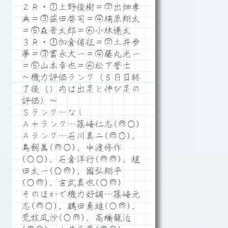
２Ｒ・①上野俊樹＝②出畑孝
典＝③益田啓司＝④楠原翔太
＝⑤森晋太郎＝⑥小林遼太
３Ｒ・①加倉侑征＝②土井歩
夢＝③富永大一＝④藤丸光一
＝⑤山本幸也＝⑥松下誉士
～機力評価ランク（５日目終
了後（）内は出足と伸び足の
評価）～
Ｓランク…なし
Ａ＋ランク…篠崎仁志(◎○)
Ａランク…石川真二(◎○)、
鳥飼眞(◎○)、中渡修作
(○○)、石倉洋行(◎◎)、植
田太一(○◎)、國弘翔平
(○◎)、吉武真也(○◎)
そのほかで機力好調…篠崎元
志(◎○)、鶴田勇雄(○◎)、
荒牧凪沙(○◎)、高橋龍治