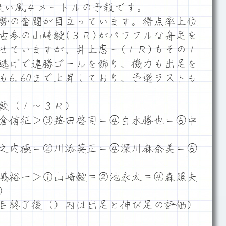
ム追い風４メートルの予報です。
勢の奮闘が目立っています。得点率上位
最古参の山崎毅(３Ｒ)がパワフルな舟足を
せていますが、井上恵一(１Ｒ)もその１
逃げで連勝ゴールを飾り、機力も出足を
も6.60まで上昇しており、予選ラストも
較（１～３Ｒ）
倉侑征＞③益田啓司＝④白水勝也＝⑤中
之内極＝②川添英正＝④深川麻奈美＝⑤
嶋裕一＞①山崎毅＝②池永太＝④森照夫
）
目終了後（）内は出足と伸び足の評価）