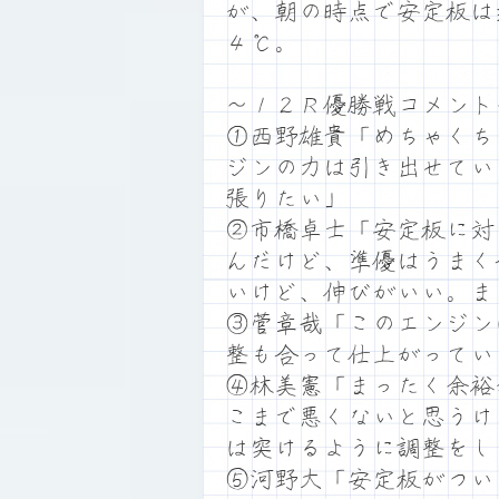
が、朝の時点で安定板は
４℃。
～１２Ｒ優勝戦コメント
①西野雄貴「めちゃくち
ジンの力は引き出せてい
張りたい」
②市橋卓士「安定板に対
んだけど、準優はうまく
いけど、伸びがいい。ま
③菅章哉「このエンジン
整も合って仕上がってい
④林美憲「まったく余裕
こまで悪くないと思うけ
は突けるように調整をし
⑤河野大「安定板がつい