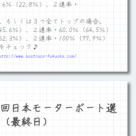
6％（22.8％）、２連率・
、もしくは３つ全てトップの場合。
5.6％）、２連率・60.0％（64.5％）
2.3％）、２連率・100％（77.9％）
をチェック♪
http://www.boatrace-fukuoka.com/
回日本モーターボート選
（最終日）