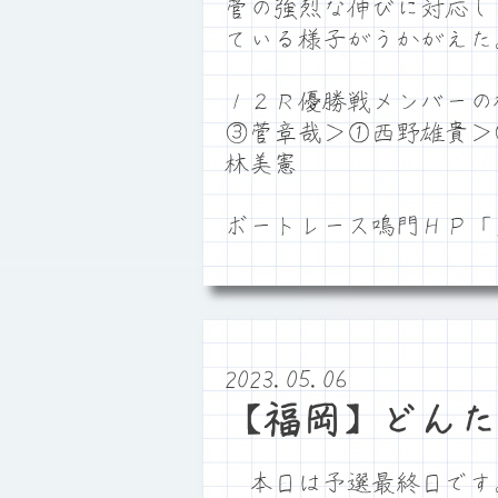
菅の強烈な伸びに対応し
ている様子がうかがえた
１２Ｒ優勝戦メンバーの
③菅章哉＞①西野雄貴＞
林美憲
ボートレース鳴門ＨＰ
2023.05.06
【福岡】どんた
本日は予選最終日です。満