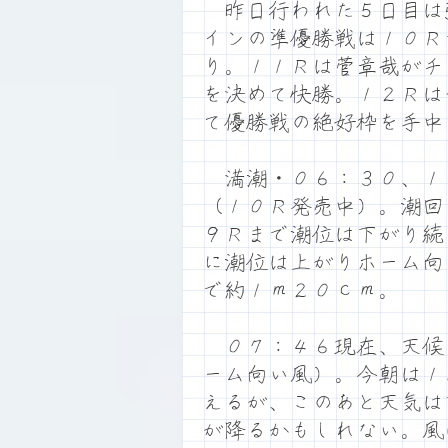
昨日行われた５日目は
インの準優勝戦は１０Ｒ
り。１１Ｒは菅章哉がチ
を決めて快勝。１２Ｒは
て優勝戦の絶好枠を手中
満潮・０６：３０、１
（１０Ｒ発売中）。潮回
９Ｒまで潮位は下がり続
に潮位は上がりホーム向
で約１ｍ２０ｃｍ。
０７：４６現在、天候
ーム向い風）。今朝は１
えるが、このあと天気は
が降るかもしれない。風