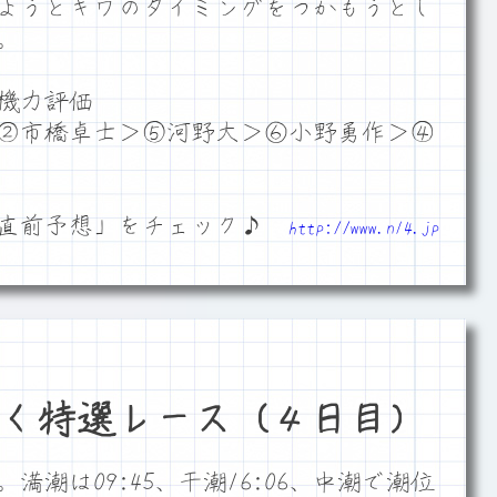
ようとキワのタイミングをつかもうとし
。
機力評価
②市橋卓士＞⑤河野大＞⑥小野勇作＞④
「直前予想」をチェック♪
http://www.n14.jp
く特選レース（４日目）
潮は09:45、干潮16:06、中潮で潮位