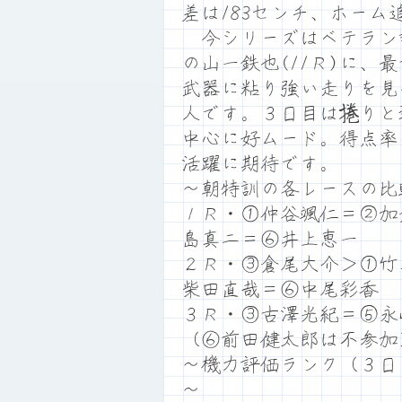
差は183センチ、ホー
今シリーズはベテラン
の山一鉄也(11Ｒ)に、
武器に粘り強い走りを見
人です。３日目は捲りと
中心に好ムード。得点率
活躍に期待です。
～朝特訓の各レースの比
１Ｒ・①仲谷颯仁＝②加
島真二＝⑥井上恵一
２Ｒ・③倉尾大介＞①竹
柴田直哉＝⑥中尾彩香
３Ｒ・③古澤光紀＝⑤永
（⑥前田健太郎は不参加
～機力評価ランク（３日
～