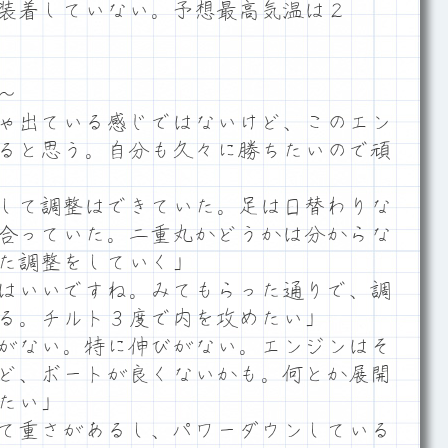
装着していない。予想最高気温は２
～
ゃ出ている感じではないけど、このエン
ると思う。自分も久々に勝ちたいので頑
して調整はできていた。足は日替わりな
合っていた。二重丸かどうかは分からな
た調整をしていく」
はいいですね。みてもらった通りで、調
る。チルト３度で内を攻めたい」
がない。特に伸びがない。エンジンはそ
ど、ボートが良くないかも。何とか展開
たい」
て重さがあるし、パワーダウンしている