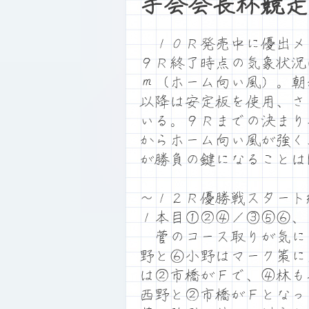
手会会長杯競走
１０Ｒ発売中に優出メ
９Ｒ終了時点の気象状況
ｍ（ホーム向い風）。朝
以降は安定板を使用、さ
いる。９Ｒまでの決まり
からホーム向い風が強く
が勝負の鍵になることは
～１２Ｒ優勝戦スタート
１本目①②④／③⑤⑥、
菅のコース取りが気に
野と⑥小野はマーク策に
は②市橋がＦで、④林も
西野と②市橋がＦとなっ