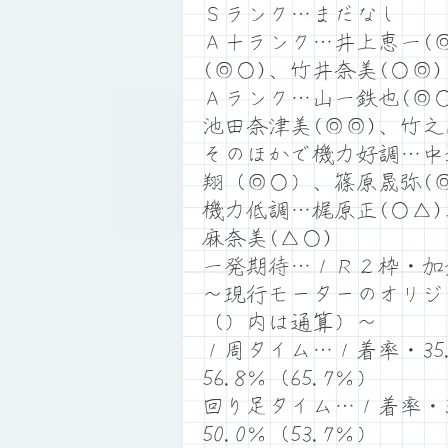
Ｓランク…まだなし
Ａ＋ランク…井上恵一(◎
(◎○)、竹井奈美(○◎)
Ａランク…山一鉄也(◎○
池田奈津美(◎◎)、竹之
そのほかで機力好調…中
翔（◎○）、篠原晟弥(◎
機力低調…梶原正(○△)
麻奈美(△○)
一発期待…１Ｒ２枠・加
～現行モーターのオリジ
（）内は通算）～
１周タイム…１着率・35.
56.8％（65.7％）
回り足タイム…１着率・32
50.0％（53.7％）