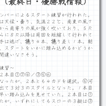
（最終日・優勝戦情報）
ンバーによるスタート練習が行われた。
は天候・曇り、気温２２℃、南東の風７
から南寄りの風が強く吹いており、５Ｒ
らに８Ｒ以降は周回を短縮して行われて
手は逃げ、捲り４本、捲り差し１本。朝
、スタートをいかに踏み込めるかどうか
間違いなさそう。
練習～
２本目①②④／③⑤⑥
なったが、２本とも４カドを選択。⑤河
出て３対３のスタイルとなった。１本目
早い踏み込みを見せていた。２本目は①
たが、いずれにしてもスローの３艇は③