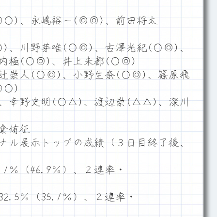
○)、永嶋裕一(◎◎)、前田将太
)、川野芽唯(○◎)、古澤光紀(○◎)、
内極(○◎)、井上未都(○◎)
辻崇人(○◎)、小野生奈(○◎)、篠原飛
○)
、幸野史明(○△)、渡辺崇(△△)、深川
倉侑征
ナル展示トップの成績（３日目終了後、
1％（46.9％）、２連率・
.5％（35.1％）、２連率・