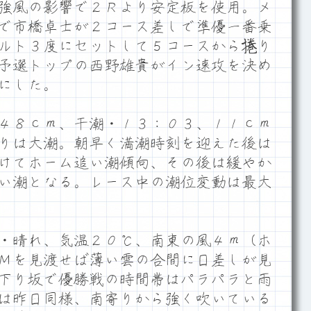
強風の影響で２Ｒより安定板を使用。メ
で市橋卓士が２コース差しで準優一番乗
ルト３度にセットして５コースから捲り
予選トップの西野雄貴がイン速攻を決め
にした。
４８ｃｍ、干潮・１３：０３、１１ｃｍ
りは大潮。朝早く満潮時刻を迎えた後は
けてホーム追い潮傾向、その後は緩やか
い潮となる。レース中の潮位変動は最大
・晴れ、気温２０℃、南東の風４ｍ（ホ
Ｍを見渡せば薄い雲の合間に日差しが見
下り坂で優勝戦の時間帯はパラパラと雨
は昨日同様、南寄りから強く吹いている