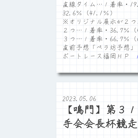
直線タイム…１着率・19.
32.6％（41.1％）
※オリジナル展示が２つ
２つ…１着率・36.7％（4
３つ…１着率・66.7％（6
直前予想「ペラ坊予想」
ボートレース福岡ＨＰ
2023.05.06
【鳴門】第３１
手会会長杯競走