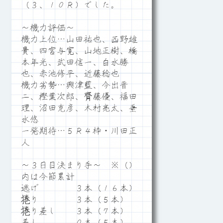
（３、１０Ｒ）でした。
～機力評価～
機力上位…山田祐也、西野雄
貴、四宮与寛、山地正樹、橋
本年光、武田信一、白水勝
也、赤池修平、近藤稔也
機力劣勢…興津藍、今出晋
二、樫葉次郎、齊藤優、福田
理、沼田克彦、木村亮太、垂
水悠
一発期待…５Ｒ４枠・川田正
人
～３日目決まり手～ ※（）
内は今節累計
逃げ ３本（１６本）
捲り ３本（５本）
捲り差し ３本（７本）
差し ０本（５本）