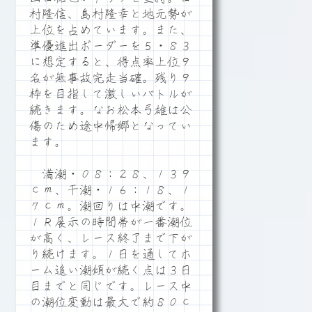
村隆信、島村隆幸と地元勢が
上位を占めています。また、
準優進出ボーダーを５・８３
に想定すると、得点率上位９
名が無事故完走当確。残り９
枠を目指して激しいバトルが
続きます。なお松本弓雄は公
傷のため途中帰郷となってい
ます。
満潮・０８：２８、１３９
ｃｍ、干潮・１６：１８、１
７ｃｍ。潮回りは中潮です。
１Ｒ展示の時間帯が一番潮位
が高く、レース終了まで下が
り続けます。１日を通してホ
ーム追い潮傾が続く点は３日
目までと同じです。レース中
の潮位変動は最大で約８０ｃ