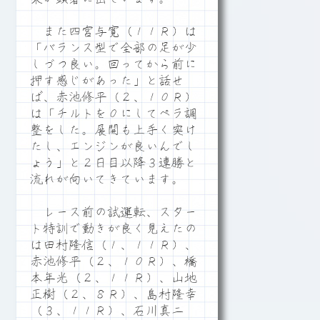
また四宮与寛（１１Ｒ）は
「バランス型で全部の足が少
しづつ良い。回ってから前に
押す感じがあった」と話せ
ば、赤池修平（２、１０Ｒ）
は「チルトを０にしてペラ調
整をした。展開も上手く突け
たし、エンジンが良いんでし
ょう」と２日目以降３連勝と
流れが向いてきています。
レース前の試運転、スター
ト特訓で動きが良く見えたの
は田村隆信（１、１１Ｒ）、
赤池修平（２、１０Ｒ）、橋
本年光（２、１１Ｒ）、山地
正樹（２、８Ｒ）、島村隆幸
（３、１１Ｒ）、石川真二