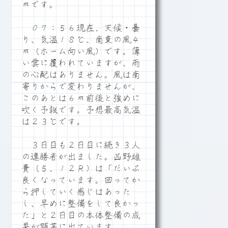
ｍです。
０７：５６現在、天候・曇
り、気温１８℃、南東の風４
ｍ（ホーム向い風）です。薄
い雲に覆われていますが、雨
の心配はありません。風は南
寄りからで変わりませんが、
このあとは６ｍ前後と強めに
吹く予報です。予想最高気温
は２３℃です。
３日目も２日目に続き３人
の連勝者が出ました。西野雄
貴（５、１２Ｒ）は「だいぶ
良くなっています。回ってか
ら押していく感じはあった
し、早めに整備をして良かっ
た」と２日目の本体整備の成
果が顕著に出ています。