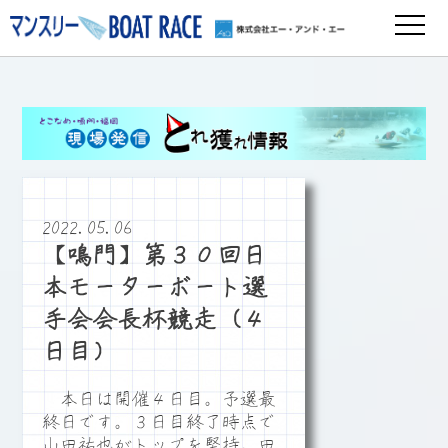
2022.05.06
【鳴門】第３０回日
本モーターボート選
手会会長杯競走（４
日目）
本日は開催４日目。予選最
終日です。３日目終了時点で
山田祐也がトップを堅持。田