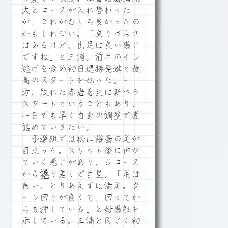
大とコースが入れ替わった
が、これがむしろ良かったの
かもしれない。「乗りづらさ
はあるけど、出足は良い感じ
ですね」と三浦。前半のイン
逃げを含め初日連勝発進と最
高のスタートを切った。一
方、敗れた赤岩善生は新ペラ
スタートということもあり、
一日でも早く自身の調整で煮
詰めていきたい。
予選組では松山裕基の足が
目立った。スリット後に伸び
ていく感じがあり、５コース
から捲り差しで白星。「足は
良い。とりあえずは満足。タ
ーン回りが良くて、回ってか
らも押している」と好感触を
示している。三浦と同じく初