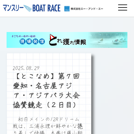
2025.08.29
【とこなめ】第７回
愛知・名古屋アジ
ア・アジアパラ大会
協賛競走（２日目）
初日メインの12Rドリーム
戦は、三浦永理が鮮やかな捲
り差しで快勝。本番は藤山翔