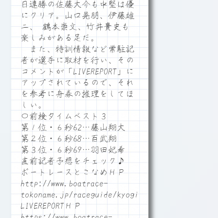
日連勝の佐藤大介も中堅は優
にクリア。山口晃朋、伊藤雄
二、 鶴本崇文、竹井貴史も
楽しみがある足だ。
また、特訓情報など常駐記
者が選手に取材を行い、その
コメントが「LIVEREPORT」に
アップされているので、それ
を参考に舟券の推理をしてほ
しい。
〇前検タイムベスト３
第１位・６秒62…藤山翔大
第２位・６秒68…百武翔
第３位・６秒69…羽田妃希
直前記者予想をチェック♪
ボートレースとこなめＨＰ
http://www.boatrace-
tokoname.jp/raceguide/kyogi06
LIVEREPORTＨＰ
https://www.boatrace-