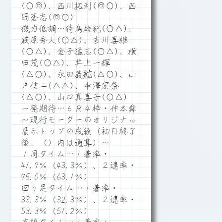
(○◎)、西川拓利(◎○)、西
岡蒼志(◎○)
機力低調…待鳥雄紀(○△)、
萩原秀人(○△)、吉川喜継
(○△)、金子猛志(○△)、横
田茂(○△)、井上一輝
(△○)、永田義紘(△○)、山
戸信二(△△)、中澤宏奈
(△○)、山口真喜子(○△)
一発期待…６Ｒ４枠・仲本舜
～現行モーターのオリジナル
展示トップの成績（初日終了
後、（）内は通算）～
１周タイム…１着率・
41.7％（43.3％）、２連率・
75.0％（63.1％）
回り足タイム…１着率・
33.3％（32.3％）、２連率・
53.3％（51.2％）