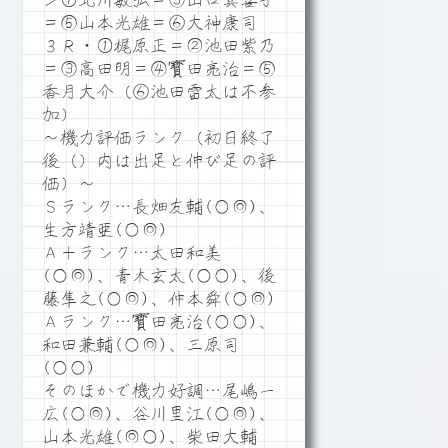
＞①北川敏弘＝③山口真喜子
＝⑤山本光雄＝⑥大神康司
３Ｒ・①梶原正＝②池田紫乃
＝③高田明＝④寳田亮治＝⑤
香月大介（⑥池田雷太は不参
加）
～機力評価ランク（初日終了
後（）内は出足と伸び足の評
価）～
Ｓランク…長畑友輔(○◎)、
生方靖亜(○◎)
Ａ＋ランク…太田和美
(○◎)、青木玄太(○○)、後
藤隼之(○◎)、仲本舜(○◎)
Ａランク…寳田亮治(○○)、
和田兼輔(○◎)、三原司
(○○)
そのほかで機力好調…尾嶋一
広(○◎)、谷川里江(○◎)、
山本光雄(◎○)、柴田大輔