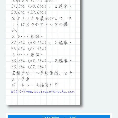
直線タイム…１着率・
31.3％（20.0％）、２連率・
50.0％（38.0％）
※オリジナル展示が２つ、も
しくは３つ全てトップの場
合。
２つ…１着率・
37.5％（43.1％）、２連率・
75.0％（61.7％）
３つ…１着率・
33.3％（49.1％）、２連率・
33.3％（67.5％）
直前予想「ペラ坊予想」をチ
ェック♪
ボートレース福岡ＨＰ
http://www.boatracefukuoka.com/