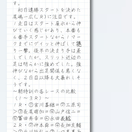
す。
初日連勝スタートを決めた
尾嶋一広(,Ｒ)に注目です。
１走目はスタート展示から伸
びていく感じがあり、本番も
６番手スタートながら１マー
クまでにグイッと伸ばして捲
り一撃。後半の決まり手は差
しでしたが、スリット近辺の
足は明らかに強めでした。強
伸びながら出足関係も悪くな
く、２日目以降も大暴れしそ
うです。
～朝特訓の各レースの比較
（１～３Ｒ）～
１Ｒ・①吉川喜継＝②三原司
＞③長尾萌加＝④山戸信二＝
⑤冨田秀幸＝⑥永田義紘
２Ｒ・②仲本舜＝④長畑友輔