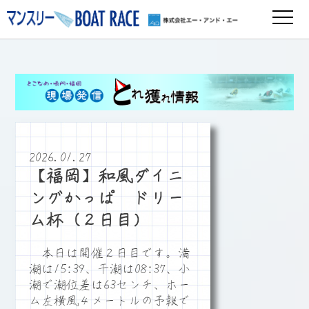
2026.01.27
【福岡】和風ダイニ
ングかっぱ ドリー
ム杯（２日目）
本日は開催２日目です。満
潮は15:39、干潮は08:37、小
潮で潮位差は63センチ、ホー
ム左横風４メートルの予報で