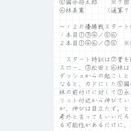
⑤國分将太郎 ※７回
⑥林美憲 （通算７
～１２Ｒ優勝戦スタート
１本目①③④／⑤⑥
２本目①④⑥／③⑤ ※
スタート特訓は②菅を
スロー、③松田と⑥林は
ダッシュからの起こしと
なると、カドにした⑤國
林の前付けに対して①永
リット付近から伸びてい
が、伸びは目立たず。と
考外と言ってもいいだろ
る可能性があるだけに、