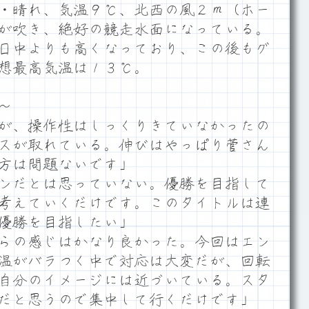
・晴れ、気温９℃、北西の風２ｍ（ホー
が吹き、絶好の競走水面になっている。
日中よりも高くなっており、この後もグ
想最高気温は１３℃。
～
が、操作性はしっくりきていなかったの
スが取れている。伸びはやっぱり菅さん
方は問題ないです」
ンだとは思っていない。優勝を目指して
考えていくだけです。このタイトルは連
優勝を目指したい」
らの感じはかなり良かった。今回はエン
温がバラつく中で対応は大変だが、回転
自分のイメージには近づいている。スタ
だと思うので集中して行くだけです」