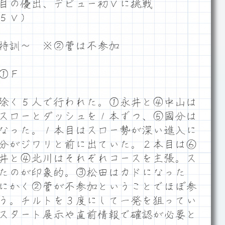
目の優出、デビュー初Ｖに挑戦
５Ｖ）
特訓～ ※②菅は不参加
①Ｆ
除く５人で行われた。①永井と④中山は
スローとダッシュを１本ずつ、⑤國分は
なった。１本目はスロー勢が深い進入に
分がジワリと前に出ていた。２本目は⑥
井と④北川はそれぞれコースを主張。ス
たのが印象的。③松田はカドになった
にかく②菅が不参加ということでほぼ参
う。チルトを３度にして一発を狙ってい
スタート展示や直前情報で確認が必要と