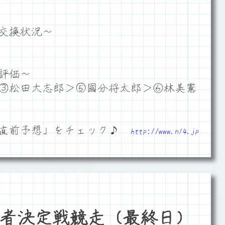
交換状況～
評価～
③松田大志郎＞⑤國分将太郎＞⑥林美憲
「直前予想」をチェック♪
http://www.n14.jp
者決定戦競走（最終日）