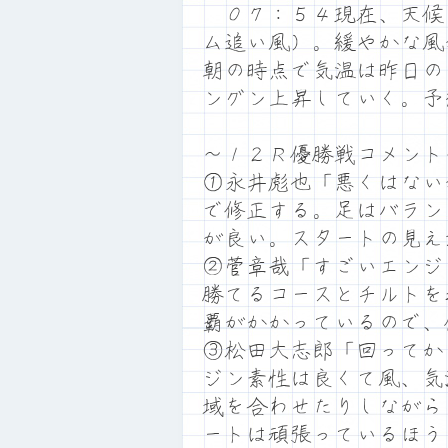
０７：５４現在、天候
ム追い風）。緩やかな風
朝の時点で気温は昨日の
ングン上昇していく。予
～１２Ｒ優勝戦コメント
①永井彪也「悪くはない
で修正する。足はバラン
が良い。スタートの見え
②菅章哉「すごいエンジ
勝てるコースとチルトを
覇がかかっているので、
③松田大志郎「回ってか
ジン素性は良くて風、気
域を合わせたりしながら
ートは頑張っているほう