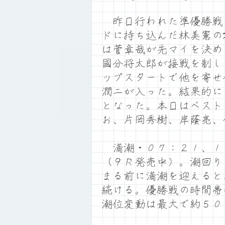
昨日行われた準優勝戦
ドに持ち込んだ林美憲の
は菅章哉が先マイを決め
國分将太郎が接戦を制し
ップスタートで他を寄せ
潤二が入った。結果的に
となった。本日はベスト
お、片岡秀樹、岸蔭亮、
満潮・０７：２１、１
（９Ｒ発売中）。潮回り
まる前に満潮を迎えると
続ける。優勝戦の時間帯
潮位変動は最大で約５０