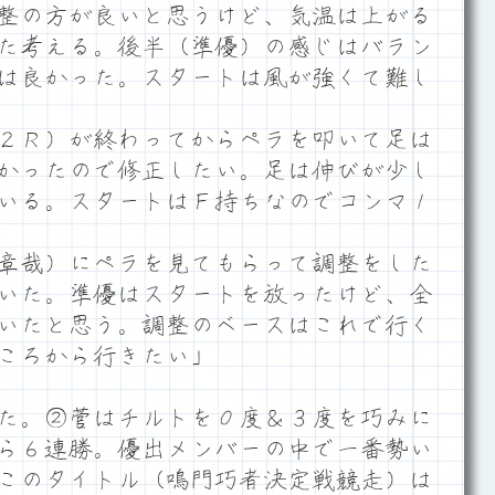
整の方が良いと思うけど、気温は上がる
た考える。後半（準優）の感じはバラン
は良かった。スタートは風が強くて難し
２Ｒ）が終わってからペラを叩いて足は
かったので修正したい。足は伸びが少し
いる。スタートはＦ持ちなのでコンマ１
章哉）にペラを見てもらって調整をした
いた。準優はスタートを放ったけど、全
いたと思う。調整のベースはこれで行く
ころから行きたい」
た。②菅はチルトを０度＆３度を巧みに
ら６連勝。優出メンバーの中で一番勢い
このタイトル（鳴門巧者決定戦競走）は