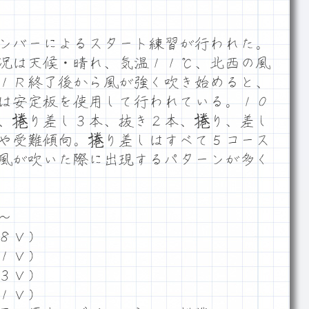
ンバーによるスタート練習が行われた。
況は天候・晴れ、気温１１℃、北西の風
１Ｒ終了後から風が強く吹き始めると、
は安定板を使用して行われている。１０
、捲り差し３本、抜き２本、捲り、差し
や受難傾向。捲り差しはすべて５コース
風が吹いた際に出現するパターンが多く
～
８Ｖ）
１Ｖ）
３Ｖ）
１Ｖ）