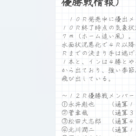
優勝戦情報）
１０Ｒ発売中に優出メ
１０Ｒ終了時点の気象状
７ｍ（ホーム追い風）。
水面状況悪化で４Ｒ以降
Ｒまでの決まり手は逃げ
１本と、インは４勝とや
から出ており、強い季節
飛び出している。
～１２Ｒ優勝戦メンバー
①永井彪也 （通算１
②菅章哉 （通算３
③松田大志郎 （通算４
④北川潤二 （通算１