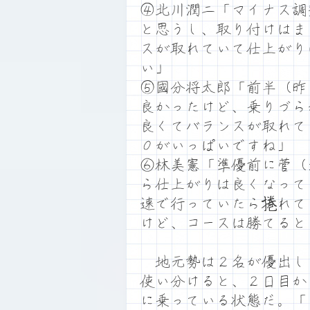
④北川潤二「マイナス調
と思うし、取り付けはま
スが取れていて仕上がり
い」
⑤國分将太郎「前半（昨
良かったけど、乗りづら
良くてバランスが取れて
０がいっぱいですね」
⑥林美憲「準優前に菅（
ら仕上がりは良くなって
速で行っていたら捲れて
けど、コースは勝てると
地元勢は２名が優出し
使い分けると、２日目か
に乗っている状態だ。「