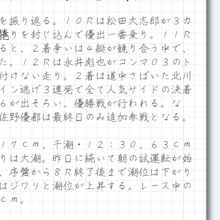
を振り返る。１０Ｒは松田大志郎が３カ
捲りを封じ込んで優出一番乗り。１１Ｒ
ると、２着争いは４艇が競り合う中で、
た。１２Ｒは永井彪也がコンマ０３のト
付けない走り。２着は道中さばいた北川
イン逃げ３連発で全て人気サイドの決着
６が出そろい、優勝戦が行われる。な
佐野優都は最終日のみ追加参戦となる。
１７ｃｍ、干潮・１２：３０、６３ｃｍ
りは大潮。昨日に続いて朝の試運転が始
、序盤から８Ｒ終了後まで潮位は下がり
はジワリと潮位が上昇する。レース中の
ｃｍ。