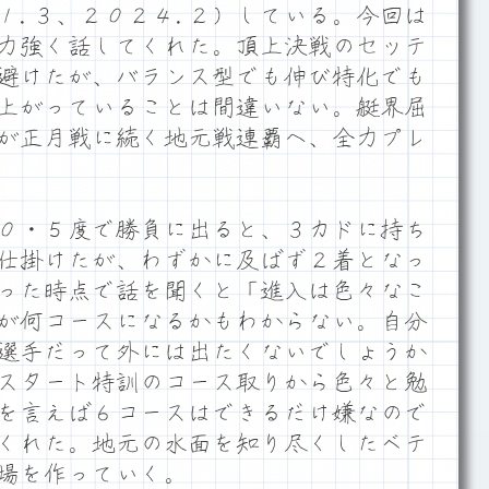
１.３、２０２４.２）している。今回は
力強く話してくれた。頂上決戦のセッテ
避けたが、バランス型でも伸び特化でも
上がっていることは間違いない。艇界屈
が正月戦に続く地元戦連覇へ、全力プレ
０・５度で勝負に出ると、３カドに持ち
仕掛けたが、わずかに及ばず２着となっ
った時点で話を聞くと「進入は色々なこ
が何コースになるかもわからない。自分
選手だって外には出たくないでしょうか
スタート特訓のコース取りから色々と勉
を言えば６コースはできるだけ嫌なので
くれた。地元の水面を知り尽くしたベテ
場を作っていく。