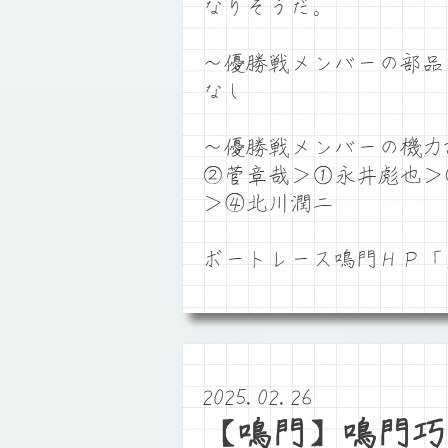
なりそうだ。
～優勝戦メンバーの部品
なし
～優勝戦メンバーの機力
②菅章哉＞①永井彪也＞
＞④北川潤二
ボートレース鳴門ＨＰ
2025.02.26
【鳴門】鳴門巧