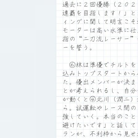
過去に２回優勝（２０２
連覇を目指します！」と
ィングに関して明言こそ
モーターは高い水準に仕
指の“二刀流レーサー”
ーを誓う。
⑥林は準優でチルトを
込みトップスタートから
た。優出メンバーが決ま
とが考えられるし、自分
が動くと④北川（潤二）
ら。試運転やレース間の
強していく。本当のこと
避けたいです」と話して
ランが、不利枠から見せ