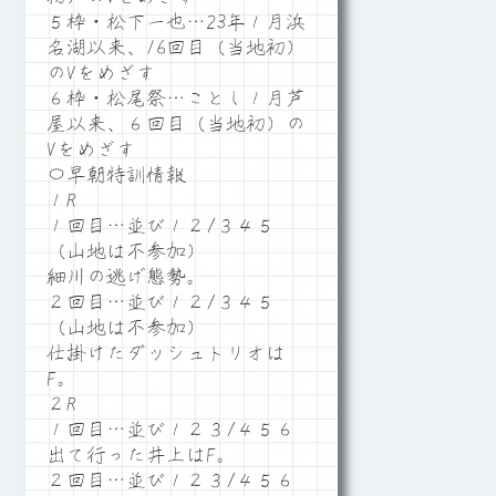
５枠・松下一也…23年１月浜
名湖以来、16回目（当地初）
のVをめざす
６枠・松尾祭…ことし１月芦
屋以来、６回目（当地初）の
Vをめざす
〇早朝特訓情報
１R
１回目…並び１２/３４５
（山地は不参加）
細川の逃げ態勢。
２回目…並び１２/３４５
（山地は不参加）
仕掛けたダッシュトリオは
F。
２R
１回目…並び１２３/４５６
出て行った井上はF。
２回目…並び１２３/４５６