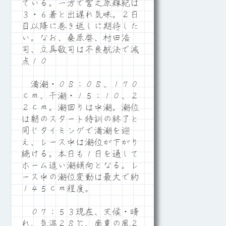
ている。一方で宮之原輝紀は
３・６着と出遅れ気味。２日
目以降に巻き返しに期待した
い。なお、桑原啓、村田浩
司、立具敬司は不良航法で減
点１０
満潮・０８：０８、１７０
ｃｍ、干潮・１５：１０、２
２ｃｍ。潮回りは中潮。潮位
は朝のスタート特訓の終了と
同じタイミングで満潮を迎
え、レース中は潮位が下がり
続ける。本日も１日を通して
ホーム追い潮傾向となる。レ
ース中の潮位変動は最大で約
１４５ｃｍ程度。
０７：５３現在、天候・晴
れ、気温２８℃、南東の風２