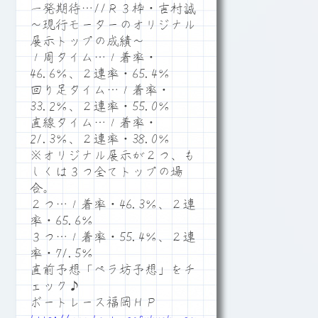
一発期待…11Ｒ３枠・吉村誠
～現行モーターのオリジナル
展示トップの成績～
１周タイム…１着率・
46.6％、２連率・65.4％
回り足タイム…１着率・
33.2％、２連率・55.0％
直線タイム…１着率・
21.3％、２連率・38.0％
※オリジナル展示が２つ、も
しくは３つ全てトップの場
合。
２つ…１着率・46.3％、２連
率・65.6％
３つ…１着率・55.4％、２連
率・71.5％
直前予想「ペラ坊予想」をチ
ェック♪
ボートレース福岡ＨＰ