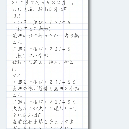
Sして出て行ったのは井上。
ただ尾道、杉山以外はF。
３R
１回目…並び１２３/４５
（松下は不参加）
花田が出て行ったが、内３艇
はF。
２回目…並び１２３/４５
（松下は不参加）
仕掛けた花田、鈴木、仲は
F。
４R
１回目…並び１２３/４５６
島田の逃げ態勢も島田と小西
はF。
２回目…並び１２３/４５６
大島だけが大きく遅れたが、
それ以外はF。
直前記者予想をチェック♪
ボートレースとこなめＨＰ