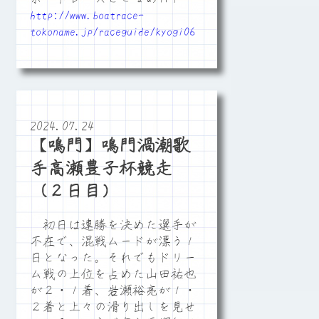
http://www.boatrace-
tokoname.jp/raceguide/kyogi06
2024.07.24
【鳴門】鳴門渦潮歌
手高瀬豊子杯競走
（２日目）
初日は連勝を決めた選手が
不在で、混戦ムードが漂う１
日となった。それでもドリー
ム戦の上位を占めた山田祐也
が２・１着、岩瀬裕亮が１・
２着と上々の滑り出しを見せ