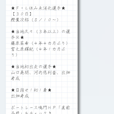
★Ｆ・Ｌ休み未消化選手★
【３０日】
樫葉次郎（８／１０～）
★当地久々（３年以上）の選
手※★
藤原菜希（４年４カ月ぶり）
宮之原輝紀（４年１カ月ぶ
り）
★当地初出走の選手★
山口晃朋、河内悠利杏、出畑
考成
★目指せ！初１着★
出畑考成
ボートレース鳴門ＨＰ「直前
予想」をチェック♪