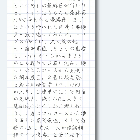
とこなめ」の最終日が行われ
る。メインはもちろん最終第
12Rで争われる優勝戦。まず
はきのう行われた準優３番勝
負を振り返ってみたい。トッ
プの10Rでは、大人気の地
元・前田篤哉（きょうの出番
６、11R）がインからまさか
の立ち遅れで５着に沈み、勝
ったのは２コースから先制し
た桐本康臣。２着に松尾祭、
３着に川崎智幸（７、11R）
が入り、３連単では２万円台
の高配当。続く11Rは人気の
藤岡俊介がインから押し切
り、２着には５コースから捲
り差した高岡竜也、そして最
後の12Rは重成一人が横綱相
撲のイン快勝。２着に松下一