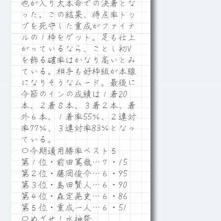
也が入り大本命での決着とな
った。この結果、得点率トッ
プを死守した重成がファイナ
ルの１枠をゲット。足も仕上
がっているなら、ことし初V
を飾る確率はかなり高いとみ
ている。相手も好枠組が本線
になりそうなムード。最後に
今節のインの成績は１着20
本、２着８本、３着２本、着
外６本、１着率55％、２連対
率77％、３連対率83％となっ
ている。
〇今期適用勝率ベスト５
第１位・前田篤哉…７・15
第２位・藤岡俊介…６・95
第３位・島田賢人…６・90
第４位・森定晃史…６・86
第５位・重成一人…６・51
〇めざせ！水神祭