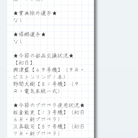
★賞典除外選手★
なし
★帰郷選手★
なし
★今節の部品交換状況★
【初日】
興津藍【６９号機】（９Ｒ・
ピストンリング１本）
野間大樹【５１号機】（９
Ｒ・電気系統一式）
★今節のプロペラ使用状況★
板倉敦史【１３号機】（初日
６Ｒ・新プロペラ）
立具敬司【５７号機】（初日
７Ｒ・新プロペラ）