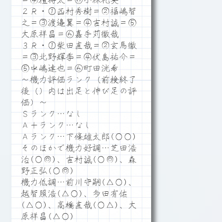
＝④檀将太＝⑥小林礼央
２Ｒ・①西村秀樹＝②福嶋智
之＝③渡邉翼＝④吉村誠＝⑤
大原祥昌＝⑥嘉手苅徹哉
３Ｒ・①柴田直哉＝②玄馬徹
＝③北野輝季＝④伏島祐介＝
⑤中嶋達也＝⑥町田洸希
～機力評価ランク（前検終了
後（）内は出足と伸び足の評
価）～
Ｓランク…なし
Ａ＋ランク…なし
Ａランク…下條雄太郎(○○)
そのほかで機力好調…芝田浩
治(○◎)、吉村誠(○◎)、森
野正弘(○◎)
機力低調…前川守嗣(△○)、
越智照浩(△○)、多田有佑
(△○)、高橋直哉(○△)、大
原祥昌(△○)