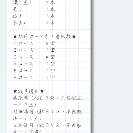
捲り差し ４本
差し １本
抜き １本
恵まれ ０本
★初日コース別１着回数★
１コース ５回
２コース １回
３コース ４回
４コース １回
５コース １回
６コース ０回
★減点選手★
桑原啓（初日７Ｒ・不良航法
－１０点）
村田浩司（初日７Ｒ・不良航
法－１０点）
立具敬司（初日７Ｒ・不良航
法－１０点）