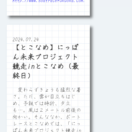
http://www.boatracefukuoka.com/
2024.07.24
【とこなめ】にっぽ
ん未来プロジェクト
競走inとこなめ（最
終日）
変わらずきょうも猛烈な暑
さ。ただ、雲が目立ちはじ
め、予報では時折、夕立
も…。風は２メートル前後の
向かい。そんななか、ボート
レースとこなめでは、「にっ
ぽん未来プロジェクト競走in