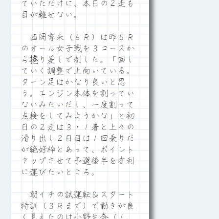
ていただけに、本日の２走も
目が離せない。
西岡育未（６Ｒ）は昨５Ｒ
のオール女子戦を３コースか
ら捲り差しで制した。「回し
ていく調整で上向いている。
ターン足はかなり良いと思
う。エンジン本体を割ってい
ないみたいだし、一度割って
点検をしてみようかな」と初
日の２走は３・１着と上々の
滑り出し２日目は１回乗りだ
が絶好枠とあって、ポイント
アップさせて予選後半を有利
に運びたいところ。
朝イチの試運転＆スタート
特訓（３Ｒまで）で動きが良
く見えたのは小野生奈（１、