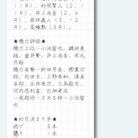
１１Ｒ）、村岡賢人（２、１
１Ｒ）、井上尚吾（２、６
Ｒ）、若林義人（３、１２
Ｒ）、高橋勲（３Ｒ）。
★機力評価★
機力上位…小池哲也、鶴田勇
雄、岩井繁、井上尚吾、米丸
乃絵
機力劣勢…新田芳美、樫葉次
郎、内田圭、上野秀和、渥美
卓郎、永井亮次、立具敬司、
河内悠利杏、出畑考成
一発期待…８Ｒ５枠・小池哲
也
★初日決まり手★
逃げ ５本
捲り １本