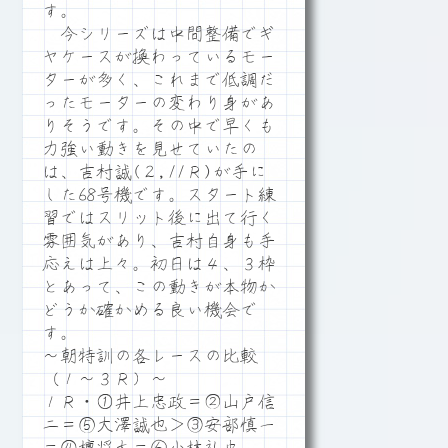
す。
今シリーズは中間整備でギ
ヤケースが換わっているモー
ターが多く、これまで低調だ
ったモーターの変わり身があ
りそうです。その中で早くも
力強い動きを見せていたの
は、吉村誠(２,11Ｒ)が手に
した68号機です。スタート練
習ではスリット後に出て行く
雰囲気があり、吉村自身も手
応えは上々。初日は４、３枠
とあって、この動きが本物か
どうか確かめる良い機会で
す。
～朝特訓の各レースの比較
（１～３Ｒ）～
１Ｒ・①井上忠政＝②山戸信
二＝⑤大澤誠也＞③安部慎一