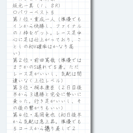
坂元一真（１、８R）
〇パワーベスト５
第１位・重成一人（準優でも
インから快勝し、ファイナル
の１枠をゲット。レース足中
心に足は仕上がっており、こ
としの初V確率はかなり高
い）
第２位・前田篤哉（準優では
まさかのS遅れで５着。ただ
レース足がいいし、気配は間
違いなく上位レベル）
第３位・桐本康臣（２日目後
半から３連勝と完全に勢いに
乗った。行き足がいいし、そ
の後の繋がりもいい）
第４位・高岡竜也（初日後半
から気配は急上昇。準優でも
５コースから捲り差しで２