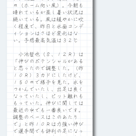
ｍ（ホーム向い風）。今朝も
晴れているが蒸し暑い状況は
続いている。風は緩やかに吹
く程度で、昨日と水面コンデ
ィションはさほど変化はな
い。予想最高気温は３２℃
小池哲也（８、１２Ｒ）は
「伸びのポテンシャルがある
と思ったので調整した。（昨
１０Ｒ）３カドにしたけど、
１５０ｍで様子を見た。水を
つかんでいたし、出足は良く
なっていたし、ピット離れも
もっていた。伸びに関しては
最近の中でも一番良いです。
調整のベースはこのあたり
で」と昨１０Ｒは力強い伸び
で選手間でも評判の足になっ