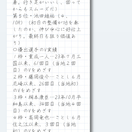
着。行き足がいいし、回って
からもスムーズだ）
第５位・池田雄祐（４、
10R）（初日の整備が功を奏
したのか、伸び中心に好仕上
がり。最終日も狙う価値あ
り）
〇優出選手のV実績
１枠・重成一人…23年７月三
国以来、61回目（当地２回
目）のVをめざす
２枠・藤岡俊介…ことし６月
尼崎以来、26回目（当地初）
のVをめざす
３枠・桐本康臣…23年10月平
和島以来、34回目（当地４回
目）のVをめざす
４枠・高岡竜也…ことし６月
住之江以来、３回目（当地
初）のVをめざす