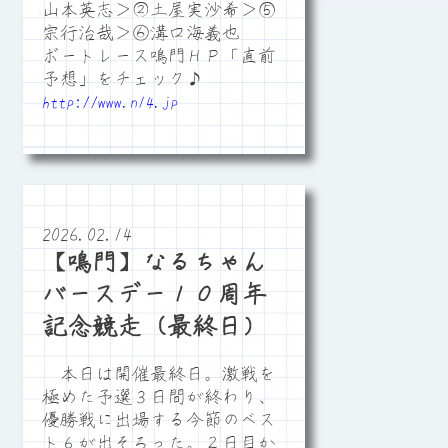
山本英志＞②土屋実沙希＞⑤
宗行治哉＞⑥溝口海義也
ボートレース鳴門ＨＰ「直前
予想」をチェック♪
http://www.n14.jp
2026.02.14
【鳴門】なるちゃん
バースデー１０周年
記念競走（最終日）
本日は開催最終日。激戦を
極めた予選３日間が終わり、
優勝戦に出場する今節のベス
ト６が出そろった。２日目か