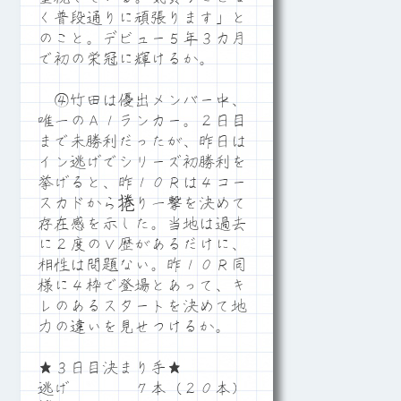
く普段通りに頑張ります」と
のこと。デビュー５年３カ月
で初の栄冠に輝けるか。
④竹田は優出メンバー中、
唯一のＡ１ランカー。２日目
まで未勝利だったが、昨日は
イン逃げでシリーズ初勝利を
挙げると、昨１０Ｒは４コー
スカドから捲り一撃を決めて
存在感を示した。当地は過去
に２度のＶ歴があるだけに、
相性は問題ない。昨１０Ｒ同
様に４枠で登場とあって、キ
レのあるスタートを決めて地
力の違いを見せつけるか。
★３日目決まり手★
逃げ ７本（２０本）