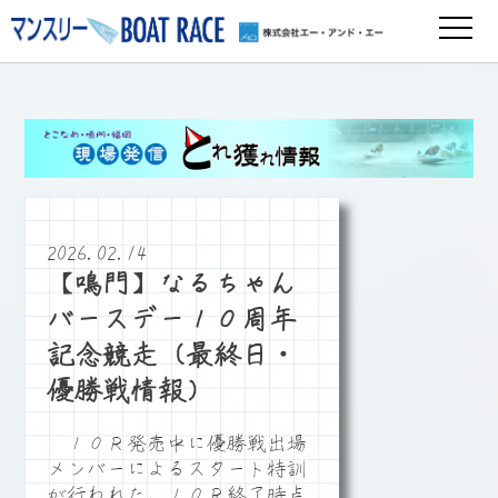
2026.02.14
【鳴門】なるちゃん
バースデー１０周年
記念競走（最終日・
優勝戦情報）
１０Ｒ発売中に優勝戦出場
メンバーによるスタート特訓
が行われた。１０Ｒ終了時点