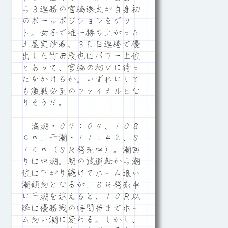
ら３連勝の宮脇遼太が自身初
のポールポジションをゲッ
ト。女子で唯一勝ち上がった
土屋実沙希、３日目連勝で優
出した竹田辰也はパワー上位
とあって、宮脇の初Ｖに待っ
たをかけるか。いずれにして
も激戦必至のファイナルとな
りそうだ。
満潮・０７：０４、１０８
ｃｍ、干潮・１１：４２、８
１ｃｍ（８Ｒ発売中）。潮回
りは中潮。朝の試運転から潮
位は下がり続けてホーム追い
潮傾向となるが、８Ｒ発売中
に干潮を迎えると、１０Ｒ以
降は優勝戦の時間帯までホー
ム向い潮に変わる。しかし、