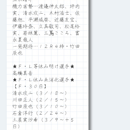
機力劣勢…渡邉伸太郎、坪内
実、清水攻二、木村浩士、佐
藤旭、平瀬城啓、近藤友宝、
伊藤玲奈、立具敬司、松尾怜
実、若林麗、三嶌こころ、富
永夏哉人
一発期待…１２Ｒ４枠・竹田
辰也
★Ｆ・Ｌ等休み明け選手★
高橋真吾
★Ｆ・Ｌ休み未消化選手★
【Ｆ・３０日】
清水攻二（３／１８～）
川田正人（２／１５～）
竹田辰也（３／１０～）
石倉洋行（２／２４～）
土屋実沙希（３／９～＋５
日）