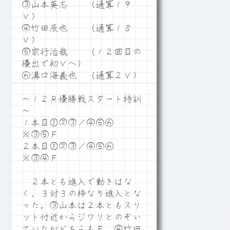
③山本英志 （通算１９
Ｖ）
④竹田辰也 （通算１８
Ｖ）
⑤宗行治哉 （１２回目の
優出で初Ｖへ）
⑥溝口海義也 （通算２Ｖ）
～１２Ｒ優勝戦スタート特訓
～
１本目①②③／④⑤⑥
※③⑤Ｆ
２本目①②③／④⑤⑥
※③④Ｆ
２本とも進入で動きはな
く、３対３の枠なり進入とな
った。③山本は２本ともスリ
ット付近からジワリとのぞい
ていたがどちらもＦ。④竹田