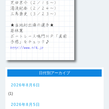
芝田京介（２／１５～）
湯淺紀香（２／２４～）
三馬崇史（３／２３～）
★当地初出場の選手★
若林麗
ボートレース鳴門ＨＰ「直前
予想」をチェック♪
http://www.n14.jp
日付別アーカイブ
2026年8月6日
(1)
2026年8月5日