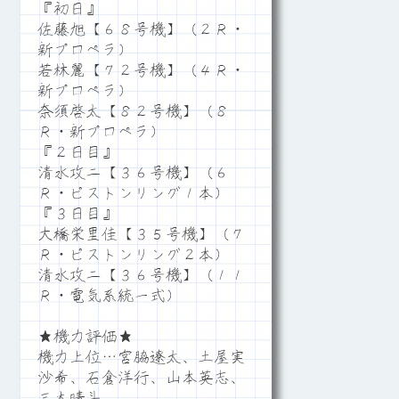
『初日』
佐藤旭【６８号機】（２Ｒ・
新プロペラ）
若林麗【７２号機】（４Ｒ・
新プロペラ）
奈須啓太【８２号機】（８
Ｒ・新プロペラ）
『２日目』
清水攻二【３６号機】（６
Ｒ・ピストンリング１本）
『３日目』
大橋栄里佳【３５号機】（７
Ｒ・ピストンリング２本）
清水攻二【３６号機】（１１
Ｒ・電気系統一式）
★機力評価★
機力上位…宮脇遼太、土屋実
沙希、石倉洋行、山本英志、
三木晴斗