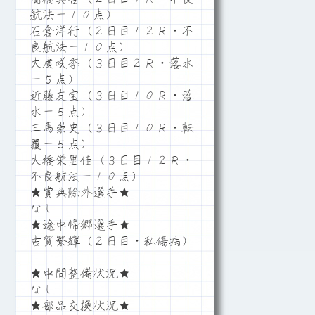
航法－１０点）
石倉洋行（２日目１２Ｒ・不
良航法－１０点）
大廣咲季（３日目２Ｒ・落水
－５点）
近藤友宝（３日目１０Ｒ・落
水－５点）
三馬崇史（３日目１０Ｒ・転
覆－５点）
大橋栄里佳（３日目１２Ｒ・
不良航法－１０点）
★賞典除外選手★
なし
★途中帰郷選手★
古賀繁輝（２日目・私傷病）
★中間整備状況★
なし
★部品交換状況★