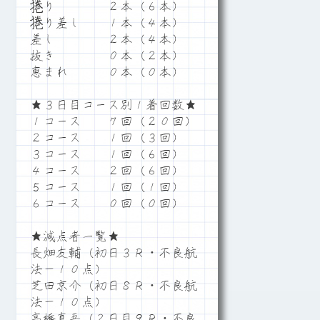
捲り ２本（６本）
捲り差し １本（４本）
差し ２本（４本）
抜き ０本（２本）
恵まれ ０本（０本）
★３日目コース別１着回数★
１コース ７回（２０回）
２コース １回（３回）
３コース １回（６回）
４コース ２回（６回）
５コース １回（１回）
６コース ０回（０回）
★減点者一覧★
長畑友輔（初日３Ｒ・不良航
法－１０点）
芝田京介（初日８Ｒ・不良航
法－１０点）
高橋真吾（２日目９Ｒ・不良