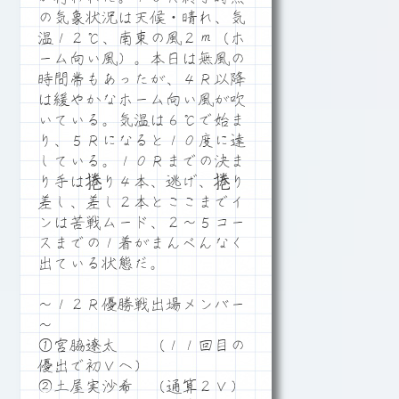
の気象状況は天候・晴れ、気
温１２℃、南東の風２ｍ（ホ
ーム向い風）。本日は無風の
時間帯もあったが、４Ｒ以降
は緩やかなホーム向い風が吹
いている。気温は６℃で始ま
り、５Ｒになると１０度に達
している。１０Ｒまでの決ま
り手は捲り４本、逃げ、捲り
差し、差し２本とここまでイ
ンは苦戦ムード、２～５コー
スまでの１着がまんべんなく
出ている状態だ。
～１２Ｒ優勝戦出場メンバー
～
①宮脇遼太 （１１回目の
優出で初Ｖへ）
②土屋実沙希 （通算２Ｖ）