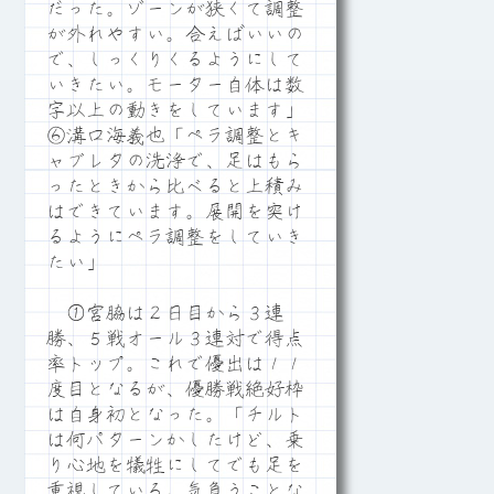
だった。ゾーンが狭くて調整
が外れやすい。合えばいいの
で、しっくりくるようにして
いきたい。モーター自体は数
字以上の動きをしています」
⑥溝口海義也「ペラ調整とキ
ャブレタの洗浄で、足はもら
ったときから比べると上積み
はできています。展開を突け
るようにペラ調整をしていき
たい」
①宮脇は２日目から３連
勝、５戦オール３連対で得点
率トップ。これで優出は１１
度目となるが、優勝戦絶好枠
は自身初となった。「チルト
は何パターンかしたけど、乗
り心地を犠牲にしてでも足を
重視している。気負うことな