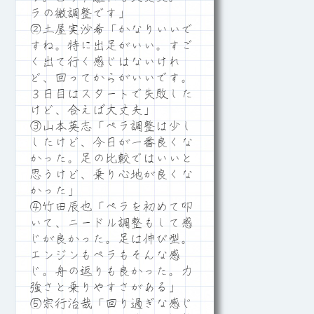
ラの微調整です」
②土屋実沙希「かなりいいで
すね。特に出足がいい。すご
く出て行く感じはないけれ
ど、回ってからがいいです。
３日目はスタートで失敗した
けど、合えば大丈夫」
③山本英志「ペラ調整は少し
したけど、今日が一番良くな
かった。足の比較ではいいと
思うけど、乗り心地が良くな
かった」
④竹田辰也「ペラを初めて叩
いて、ニードル調整もして感
じが良かった。足は伸び型。
エンジンもペラもそんな感
じ。舟の返りも良かった。力
強さと乗りやすさがある」
⑤宗行治哉「回り過ぎな感じ