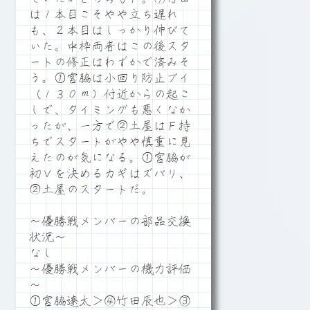
は１本目こそやや立ち遅れ
も、２本目はしっかり伸びて
いた。中枠両者はこの後スタ
ートの修正はわずかで済みそ
う。①宮脇は小回り防止ブイ
（１３０ｍ）付近からの起こ
しで、タイミングも悪くなか
ったが、一方で②土屋はＦ持
ちでスタートがやや慎重に見
えたのが気になる。①宮脇が
初Ｖを決めるカギはズバリ、
②土屋のスタートだ。
～優勝戦メンバーの部品交換
状況～
なし
～優勝戦メンバーの機力評価
～
①宮脇遼太＞④竹田辰也＞③