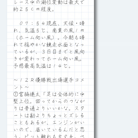
レース中の潮位変動は最大で
約２５ｃｍ程度。
０７：５４現在、天候・晴
れ、気温５℃、南東の風１ｍ
（ホーム向い風）。今朝も晴
れて穏やかな競走水面となっ
ているが、３日目までと風向
きが変わってホーム向い風。
予想最高気温は１４℃。
～１２Ｒ優勝戦出場選手コメ
ント～
①宮脇遼太「足は全体的に中
堅上位。回ってからのつなが
りは普通よりいいかな。スタ
ートは勘よりちょっとズレる
こともあるが、エンジンがい
いので、届いているんだと思
う。ピット離れも大丈夫。ペ