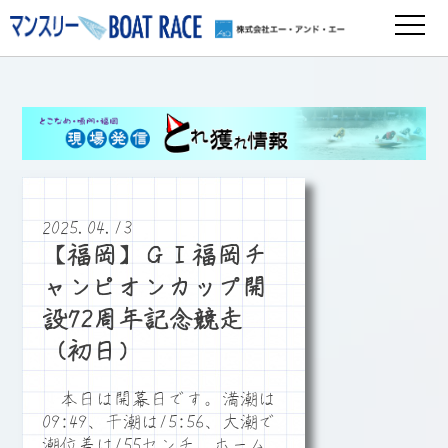
2025.04.13
【福岡】ＧⅠ福岡チ
ャンピオンカップ開
設72周年記念競走
（初日）
本日は開幕日です。満潮は
09:49、干潮は15:56、大潮で
潮位差は155センチ、ホーム