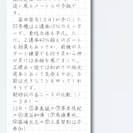
追い風６メートルの予報で
す。
益田啓司(３Ｒ)が手にした
55号機は２連率10％のモータ
ーで、素性自体も平凡。た
だ、２連率40％超えのボート
も効果もあってか、前検のス
タート練習でも行き足から伸
び足には余裕を感じました。
正規あっ旋では初めての地元
周年とあって気合も十分。今
節は大きなことをやってくれ
そうです。
朝特訓の各レースの比較（１
～３Ｒ）～
12Ｒ・①毒島誠＝③茅原悠紀
＝⑥深谷知博（②馬場貴也、
④篠崎元志＝⑤土屋智則は不
参加）