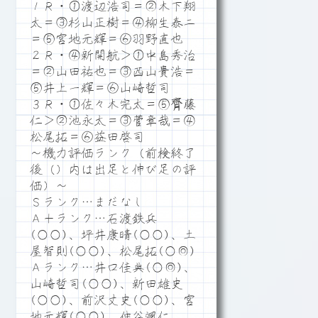
１Ｒ・①渡辺浩司＝②木下翔
太＝③杉山正樹＝④柳生泰二
＝⑤宮地元輝＝⑥羽野直也
２Ｒ・④新開航＞①中島秀治
＝②山田祐也＝③西山貴浩＝
⑤井上一輝＝⑥山崎哲司
３Ｒ・①佐々木完太＝⑤齊藤
仁＞②池永太＝③菅章哉＝④
松尾拓＝⑥益田啓司
～機力評価ランク（前検終了
後（）内は出足と伸び足の評
価）～
Ｓランク…まだなし
Ａ＋ランク…石渡鉄兵
(○○)、坪井康晴(○○)、土
屋智則(○○)、松尾拓(○◎)
Ａランク…井口佳典(○◎)、
山崎哲司(○○)、新田雄史
(○○)、前沢丈史(○○)、宮
地元輝(○○)、仲谷颯仁