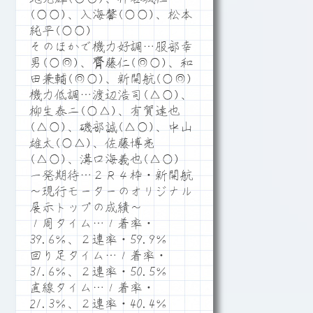
(○○)、入海馨(○○)、松本
純平(○○)
そのほかで機力好調…服部幸
男(○◎)、齊藤仁(◎○)、和
田兼輔(◎○)、新開航(○◎)
機力低調…渡辺浩司(△○)、
柳生泰二(○△)、有賀達也
(△○)、磯部誠(△○)、中山
雄太(○△)、佐藤博亮
(△○)、溝口海義也(△○)
一発期待…２Ｒ４枠・新開航
～現行モーターのオリジナル
展示トップの成績～
１周タイム…１着率・
39.6％、２連率・59.9％
回り足タイム…１着率・
31.6％、２連率・50.5％
直線タイム…１着率・
21.3％、２連率・40.4％