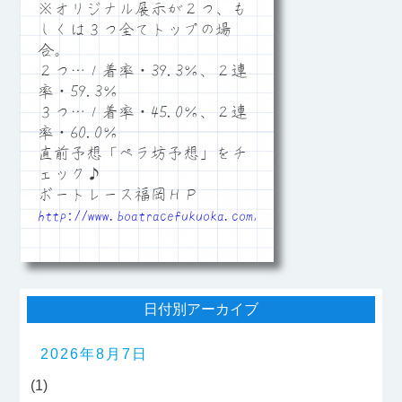
※オリジナル展示が２つ、も
しくは３つ全てトップの場
合。
２つ…１着率・39.3％、２連
率・59.3％
３つ…１着率・45.0％、２連
率・60.0％
直前予想「ペラ坊予想」をチ
ェック♪
ボートレース福岡ＨＰ
http://www.boatracefukuoka.com/
日付別アーカイブ
2026年8月7日
(1)