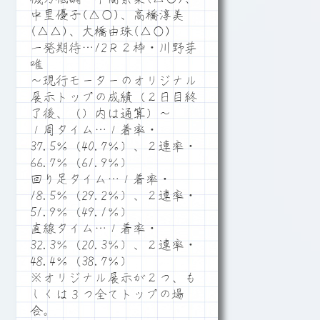
中里優子(△○)、高橋淳美
(△△)、大橋由珠(△○)
一発期待…12Ｒ２枠・川野芽
唯
～現行モーターのオリジナル
展示トップの成績（２日目終
了後、（）内は通算）～
１周タイム…１着率・
37.5％（40.7％）、２連率・
66.7％（61.9％）
回り足タイム…１着率・
18.5％（29.2％）、２連率・
51.9％（49.1％）
直線タイム…１着率・
32.3％（20.3％）、２連率・
48.4％（38.7％）
※オリジナル展示が２つ、も
しくは３つ全てトップの場
合。