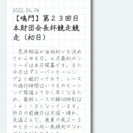
2022.06.04
【鳴門】第２３回日
本財団会長杯競走競
走（初日）
荒井翔伍が当地初Ｖを決め
てから中５日。６月最初のシ
リーズは本日開幕です。また
今月は『スーパーモーニン
グ』と銘打っており、レース
の進行時間はいつものモーニ
ング開催より少し早くなるた
め、最終レースの締切時刻は
１４：１８となっています。
昨日の前検日は天候・晴れ、
気温２６℃、南東の風２～３
ｍとホーム向い風傾向のなか