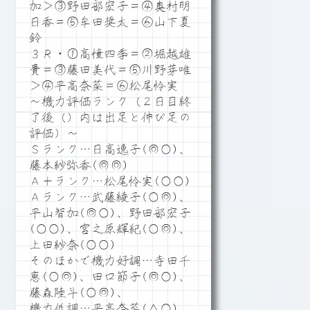
加＞③野田部宏子＝④奥村明
日香＝⑤牟田奨太＝⑥山下夏
鈴
３Ｒ・①高憧四季＝②堀越雄
貴＝③藤田美代＝⑤川野芽唯
＞④平高奈菜＝⑥松尾怜実
～機力評価ランク（２日目終
了後（）内は出足と伸び足の
評価）～
Ｓランク…日高逸子(◎○)、
藤本紗弥香(◎◎)
Ａ＋ランク…松尾怜実(○○)
Ａランク…武藤綾子(○◎)、
平山智加(◎○)、野田部宏子
(○○)、宮之原輝紀(○◎)、
上田紗奈(○○)
そのほかで機力好調…寺田千
恵(○◎)、田口節子(◎○)、
藤森陸斗(○◎)、
機力低調…平高奈菜(△○)、