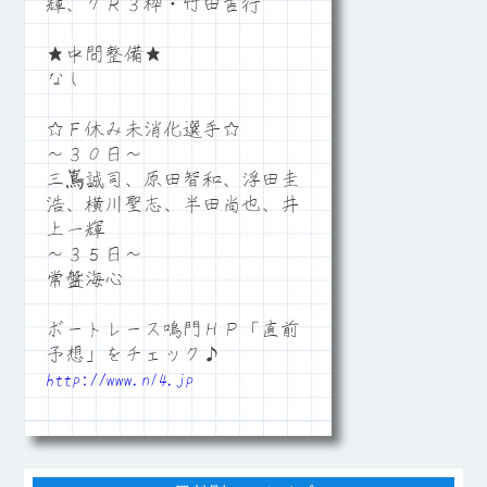
輝、７Ｒ３枠・竹田吉行
★中間整備★
なし
☆Ｆ休み未消化選手☆
～３０日～
三嶌誠司、原田智和、浮田圭
浩、横川聖志、半田尚也、井
上一輝
～３５日～
常盤海心
ボートレース鳴門ＨＰ「直前
予想」をチェック♪
http://www.n14.jp