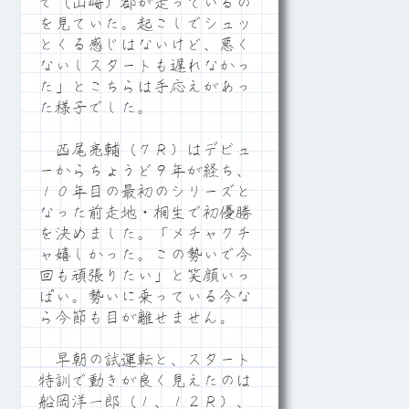
で（山崎）郡が走っているの
を見ていた。起こしでシュッ
とくる感じはないけど、悪く
ないしスタートも遅れなかっ
た」とこちらは手応えがあっ
た様子でした。
西尾亮輔（７Ｒ）はデビュ
ーからちょうど９年が経ち、
１０年目の最初のシリーズと
なった前走地・桐生で初優勝
を決めました。「メチャクチ
ャ嬉しかった。この勢いで今
回も頑張りたい」と笑顔いっ
ぱい。勢いに乗っている今な
ら今節も目が離せません。
早朝の試運転と、スタート
特訓で動きが良く見えたのは
船岡洋一郎（１、１２Ｒ）、