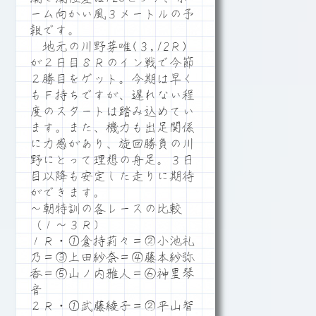
ーム向かい風３メートルの予
報です。
地元の川野芽唯(３,12Ｒ)
が２日目８Ｒのイン戦で今節
２勝目をゲット。今期は早く
もＦ持ちですが、遅れない程
度のスタートは踏み込めてい
ます。また、機力も出足関係
に力感があり、旋回勝負の川
野にとって理想の舟足。３日
目以降も安定した走りに期待
ができます。
～朝特訓の各レースの比較
（１～３Ｒ）
１Ｒ・①倉持莉々＝②小池礼
乃＝③上田紗奈＝④藤本紗弥
香＝⑤山ノ内雅人＝⑥神里琴
音
２Ｒ・①武藤綾子＝②平山智