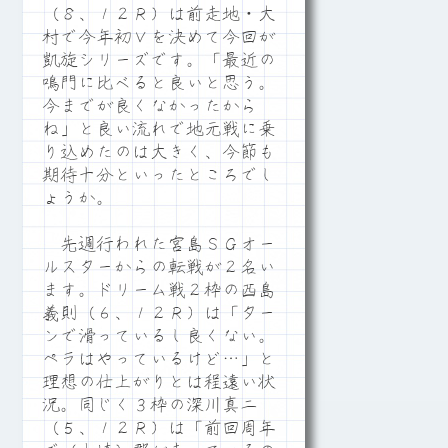
（８、１２Ｒ）は前走地・大
村で今年初Ｖを決めて今回が
凱旋シリーズです。「最近の
鳴門に比べると良いと思う。
今までが良くなかったから
ね」と良い流れで地元戦に乗
り込めたのは大きく、今節も
期待十分といったところでし
ょうか。
先週行われた宮島ＳＧオー
ルスターからの転戦が２名い
ます。ドリーム戦２枠の西島
義則（６、１２Ｒ）は「ター
ンで滑っているし良くない。
ペラはやっているけど…」と
理想の仕上がりとは程遠い状
況。同じく３枠の深川真二
（５、１２Ｒ）は「前回周年