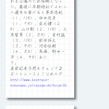
れも公傷のため帰郷となっ
た。最後に早朝特訓でよかっ
た選手を挙げると茅原悠紀
（１、11R）、田中辰彦
（１、７R）、白石健（２
R）、山口剛（２、11R）、三
角哲男（２、８R）、吉村誠
（３、11R）、前田将太
（３、９R）、河合佑樹
（４、８R）、馬場、野中一
平（４、９R）あた
り。
直前記者予想をチェック♪
ボートレースとこなめＨＰ
http://www.boatrace-
tokoname.jp/raceguide/kyogi06