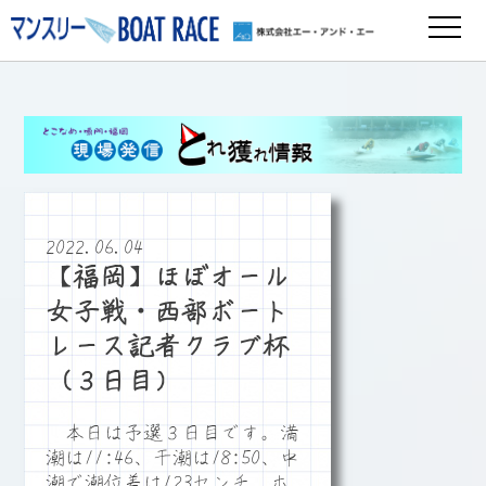
2022.06.04
【福岡】ほぼオール
女子戦・西部ボート
レース記者クラブ杯
（３日目）
本日は予選３日目です。満
潮は11:46、干潮は18:50、中
潮で潮位差は123センチ、ホ