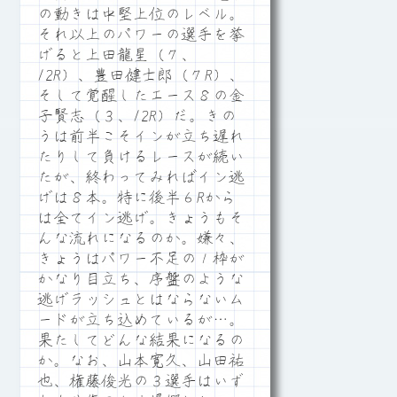
の動きは中堅上位のレベル。
それ以上のパワーの選手を挙
げると上田龍星（７、
12R）、豊田健士郎（７R）、
そして覚醒したエース８の金
子賢志（３、12R）だ。きの
うは前半こそインが立ち遅れ
たりして負けるレースが続い
たが、終わってみればイン逃
げは８本。特に後半６Rから
は全てイン逃げ。きょうもそ
んな流れになるのか。嫌々、
きょうはパワー不足の１枠が
かなり目立ち、序盤のような
逃げラッシュとはならないム
ードが立ち込めているが…。
果たしてどんな結果になるの
か。なお、山本寛久、山田祐
也、権藤俊光の３選手はいず