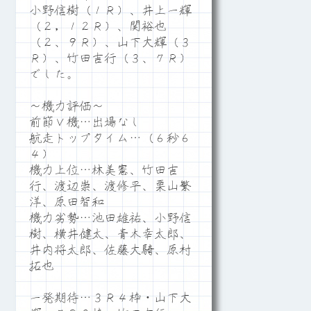
小野信樹（１Ｒ）、井上一輝
（２，１２Ｒ）、関裕也
（２、９Ｒ）、山下大輝（３
Ｒ）、竹田吉行（３、７Ｒ）
でした。
～機力評価～
前節Ｖ機…出場なし
航走トップタイム…（６秒６
４）
機力上位…林美憲、竹田吉
行、渡辺崇、渡修平、栗山繁
洋、原田智和
機力劣勢…池田雄祐、小野信
樹、横井健太、青木幸太郎、
井内将太郎、佐藤大騎、原村
拓也
一発期待…３Ｒ４枠・山下大