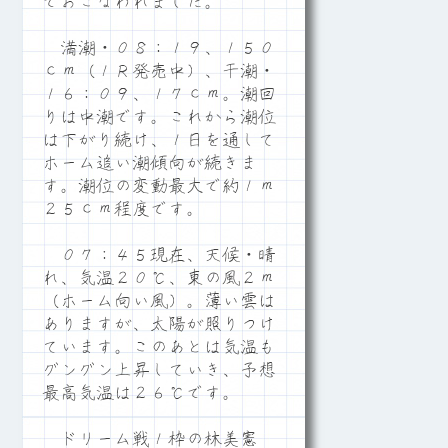
でおこなわれました。
満潮・０８：１９、１５０
ｃｍ（１Ｒ発売中）、干潮・
１６：０９、１７ｃｍ。潮回
りは中潮です。これから潮位
は下がり続け、１日を通して
ホーム追い潮傾向が続きま
す。潮位の変動最大で約１ｍ
２５ｃｍ程度です。
０７：４５現在、天候・晴
れ、気温２０℃、東の風２ｍ
（ホーム向い風）。薄い雲は
ありますが、太陽が照りつけ
ています。このあとは気温も
グングン上昇していき、予想
最高気温は２６℃です。
ドリーム戦１枠の林美憲