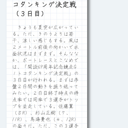
コタンキング決定戦
（３日目）
きょうも夏空が広がってい
る。ただ、きのうよりは若
干、涼しい感じもする。風は
２メートル前後の向かいで水
面状況はまずまず。そんなな
か、ボートレースとこなめで
は、「開設69周年記念競走G
１トコタンキング決定戦」の
３日目が行われる。まずは序
盤２日間の動きを振り返って
みたい。２日目終了時点の得
点率では同率で３選手がトッ
プを並走している。佐藤翼
（８R）、杉山正樹（７、
11R）、馬場貴也（４、12R）
の面々だ。ただ、この３選手