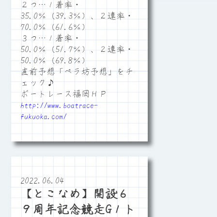
２つ…１着率・
35.0％（39.3％）、２連率・
70.0％（61.6％）
３つ…１着率・
50.0％（51.7％）、２連率・
50.0％（69.8％）
直前予想「ペラ坊予想」をチ
ェック♪
ボートレース福岡ＨＰ
http://www.boatrace-
fukuoka.com/
2022.06.04
【とこなめ】開設６
９周年記念競走G１ト