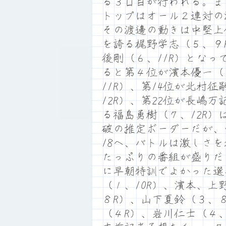
る３日目が行われる。ま
トップはオール２連対の
その渡邊の動きは中堅上
を誇る梶野学志（５、９
後剛（６、11R）となっ
ると第４位が濱本優一（
11R）、第14位が北村征
12R）、第22位が長嶋
る福島勇樹（７、12R）
破の推定ボーダーだが、
18へ、バトルは激しさ
たっぷりの番組が盛りだ
に早朝特訓でよかった選
（１、10R）、濱本、上
８R）、山下夏鈴（３、
（４R）、岩川仁士（