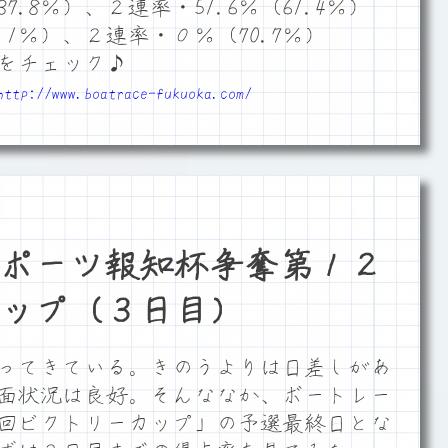
7.8％）、２連率・51.6％（61.4％）
.1％）、２連率・０％（70.7％）
をチェック♪
http://www.boatrace-fukuoka.com/
ポーツ報知杯争奪第１２
ップ（３日目）
ってきている。きのうよりは日差しがあ
面状況は良好。そんななか、ボートレー
2回ビクトリーカップ」の予選最終日とな