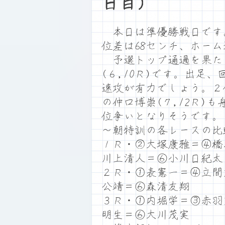
日目）
本日は準優勝戦日です。満
位差は68センチ、ホー
予選トップ通過を果た
(６,10Ｒ)です。出足
速攻が有力でしょう。２位
の仲口博崇(７,12Ｒ)
位争いとなりそうです。
～朝特訓の各レースの比
１Ｒ・②大塚康雅＝④橋
川上清人＝⑥小川日紀太
２Ｒ・①表憲一＝④立間
公靖＝⑥森清友翔
３Ｒ・①内堀学＝③赤羽
明生＝⑥大川茂実