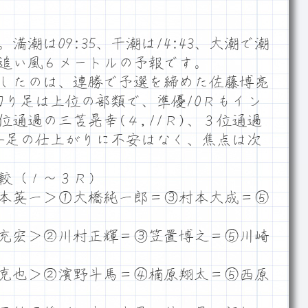
潮は09:35、干潮は14:43、大潮で潮
ム追い風６メートルの予報です。
したのは、連勝で予選を締めた佐藤博亮
、回り足は上位の部類で、準優10Ｒもイン
通過の三苫晃幸(４,11Ｒ)、３位通過
も舟足の仕上がりに不安はなく、焦点は次
較（１～３Ｒ）
本英一＞①大橋純一郎＝③村本大成＝⑤
充宏＞②川村正輝＝③笠置博之＝⑤川崎
克也＞②濱野斗馬＝④楠原翔太＝⑤西原