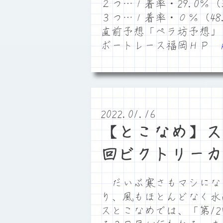
２つ…１着率・29.0％（3
３つ…１着率・０％（48
直前予想「ペラ坊予想」
ボートレース福岡ＨＰ
2022.01.16
【とこなめ】ス
回ビクトリーカ
だいぶ寒さもマシにな
り、風もほとんどなく水
スとこなめでは、「第1