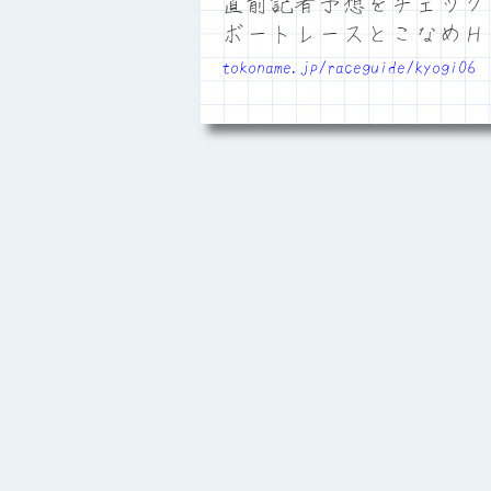
直前記者予想をチェック
ボートレースとこなめ
tokoname.jp/raceguide/kyogi06