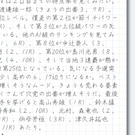
ずは２日目までの得点率を見てみたい。
渡邊雄一郎（きょうの出番３、７R）。
位レベル。僅差の第２位が節イチパワー
R）、そして第３位が上位級パワーの矢
ている。他のA1級のランキングを見てみ
１、６R）、第８位が中辻崇人（３、
嗣（２、11R）、第20位が島川光男（８、
万記（４、10R）、そして当地３連覇が懸か
は第25位となっている。気になる予選突
少し高めの６、17辺りになるか。ベスト
を増しそうなムード。きょうも荒れる要素
くさんで穴党の出番が増えそうだ。最後
手を挙げると高山秀雄（１R）、鈴木猛
野秀和（２、10R）、北村、森竜也（２、
８R）、伯母芳恒（３R）、津久井拓也
４、11R）あたり。