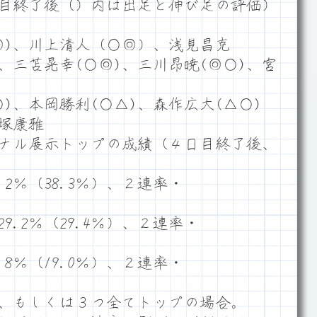
目終了後（）内は出足と伸び足の評価）
◎)、川上清人（○◎）、浅見昌克
)、三苫晃幸(○◎)、三川昂暁(◎○)、宮
)、本岡勝利(○△)、森作広大(△○)
塚康雅
ナル展示トップの成績（４日目終了後、
2％（38.3％）、２連率・
.2％（29.4％）、２連率・
8％（19.0％）、２連率・
、もしくは３つ全てトップの場合。