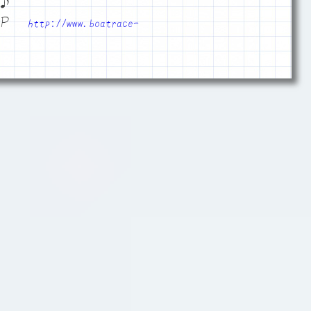
♪
ＨＰ
http://www.boatrace-