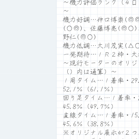
～機力評価ランク（４日
～
機力好調…仲口博崇(◎
(○◎)、佐藤博亮(◎○
野仁(◎○)
機力低調…大川茂実(△○
一発期待…１Ｒ２枠・大
～現行モーターのオリジ
（）内は通算）～
１周タイム…１着率・29.
52.1％（61.1％）
回り足タイム…１着率・29
45.8％（49.7％）
直線タイム…１着率・15.
45.6％（38.8％）
※オリジナル展示が２つ