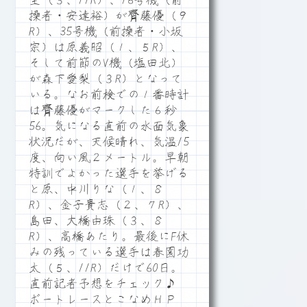
生（３、11R）、16号機（前
操者・安達裕）が齊藤優（９
R）、35号機（前操者・小坂
宗）は原義昭（１、５R）、
そして前節のV機（塩田北）
が森下愛梨（３R）となって
いる。なお前検での１番時計
は齊藤優がマークした６秒
56。気になる直前の水面気象
状況だが、天候晴れ、気温15
度、向い風２メートル。早朝
特訓でよかった選手を挙げる
と原、中川りな（１、８
R）、金子貴志（２、７R）、
島田、大橋由珠（３、８
R）、高橋あたり。最後にF休
みの残っている選手は春園功
太（５、11R）だけで60日。
直前記者予想をチェック♪
ボートレースとこなめＨＰ