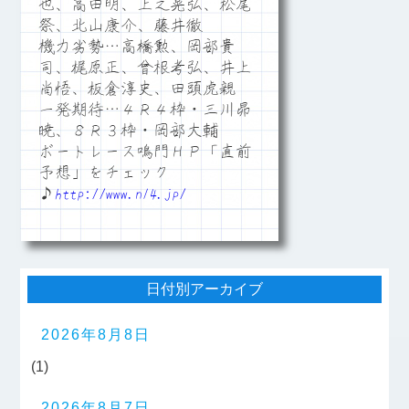
也、高田明、上之晃弘、松尾
祭、北山康介、藤井徹
機力劣勢…高橋勲、岡部貴
司、梶原正、曾根考弘、井上
尚悟、板倉淳史、田頭虎親
一発期待…４Ｒ４枠・三川昴
暁、８Ｒ３枠・岡部大輔
ボートレース鳴門ＨＰ「直前
予想」をチェック
♪
http://www.n14.jp/
日付別アーカイブ
2026年8月8日
(1)
2026年8月7日