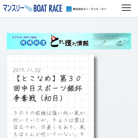
2019.11.02
【とこなめ】第３０
回中日スポーツ銀杯
争奪戦（初日）
きのうの前検は強い向い風が
吹いていたが、きょうは雲は
目立つが、日差しもあり、風
もほとんど吹いていない。そ