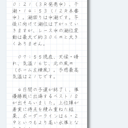
０：２１（３Ｒ発売中）、干
潮・１４：５３（１２Ｒ本番
中）。潮回りは中潮です。午
後に向けて潮位は下がってい
きますが、レース中の潮位変
動は最大で約３０ｃｍと大き
くありません。
０７：５５現在、天候・晴
れ、気温１６℃、北の風ｍ
（ホーム左横風）。予想最高
気温は２１℃です。
４日間の予選が終了し、準
優勝戦に出場するベスト１８
が出そろいました。上位陣が
着実に得点を積み重ねた結
果、ボーダーラインは６・２
９といつもより高い水準とな