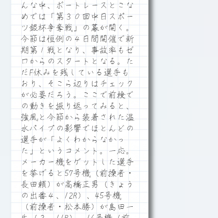
んな中、ボートレースとこな
めでは「第３０回中日スポー
ツ銀杯争奪戦」の幕が開く。
今節は恒例の４日間開催で新
期第１戦となり、事故率もゼ
ロからのスタートとなる。た
だF休みを残している選手も
おり、そこら辺りはチェック
が必要だろう。ここで前検で
の動きを振り返ってみると、
強風と今節から装着された温
水パイプの影響でほとんどの
選手が「よくわからなかっ
た」というコメント。一応。
メーカー機をゲットした選手
を挙げると57号機（前操者・
長田頼）が高橋正男（きょう
の出番４、12R）、45号機
（前操者・松本勝）が島田一