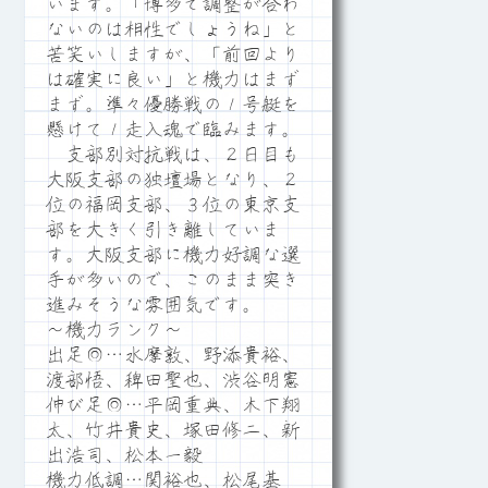
います。「博多で調整が合わ
ないのは相性でしょうね」と
苦笑いしますが、「前回より
は確実に良い」と機力はまず
まず。準々優勝戦の１号艇を
懸けて１走入魂で臨みます。
支部別対抗戦は、２日目も
大阪支部の独壇場となり、２
位の福岡支部、３位の東京支
部を大きく引き離していま
す。大阪支部に機力好調な選
手が多いので、このまま突き
進みそうな雰囲気です。
～機力ランク～
出足◎…水摩敦、野添貴裕、
渡部悟、稗田聖也、渋谷明憲
伸び足◎…平岡重典、木下翔
太、竹井貴史、塚田修二、新
出浩司、松本一毅
機力低調…関裕也、松尾基