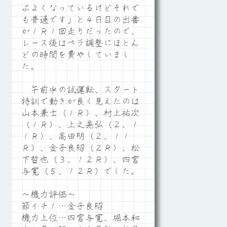
ぶよくなっているけどそれで
も普通です」と４日目の出番
が１Ｒ１回走りだったので、
レース後はペラ調整にほとん
どの時間を費やしていまし
た。
午前中の試運転、スタート
特訓で動きが良く見えたのは
山本兼士（１Ｒ）、村上祐次
（１Ｒ）、上之晃弘（２、１
１Ｒ）、高田明（２、１１
Ｒ）、金子良昭（２Ｒ）、松
下哲也（３、１２Ｒ）、四宮
与寛（５、１２Ｒ）でした。
～機力評価～
節イチ！…金子良昭
機力上位…四宮与寛、堀本和