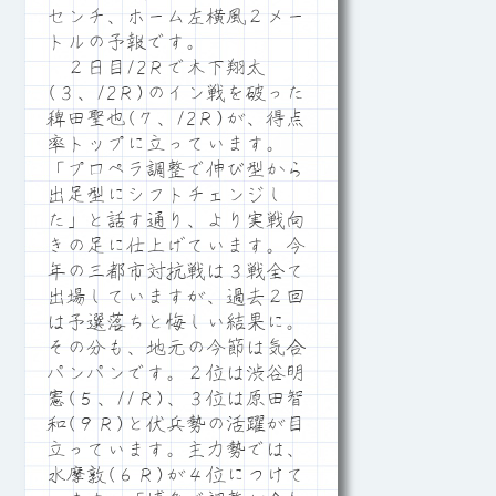
センチ、ホーム左横風２メー
トルの予報です。
２日目12Ｒで木下翔太
(３、12Ｒ)のイン戦を破った
稗田聖也(７、12Ｒ)が、得点
率トップに立っています。
「プロペラ調整で伸び型から
出足型にシフトチェンジし
た」と話す通り、より実戦向
きの足に仕上げています。今
年の三都市対抗戦は３戦全て
出場していますが、過去２回
は予選落ちと悔しい結果に。
その分も、地元の今節は気合
パンパンです。２位は渋谷明
憲(５、11Ｒ)、３位は原田智
和(９Ｒ)と伏兵勢の活躍が目
立っています。主力勢では、
水摩敦(６Ｒ)が４位につけて