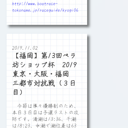
http://www.boatrace-
tokoname.jp/raceguide/kyogi06
2019.11.02
【福岡】第13回ペラ
坊ショップ杯 2019
東京・大阪・福岡
三都市対抗戦（３日
目）
今節は準々優勝制のため、
本日３日目は予選ラストの攻
防です。満潮は13:36、干潮
は18:23、中潮で潮位差は63