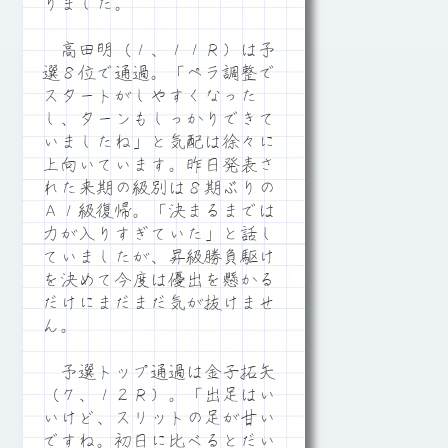
りました。
高田明（１、１１Ｒ）は予
選８位で通過。「ペラ調整で
スタートがしやすくなった
し、ターンもしっかりできて
いましたね」と気配は徐々に
上向いています。昨日発表さ
れた来期の級別は８期ぶりの
Ａ１級復帰。「決まるまでは
力が入りすぎていた」と話し
ていましたが、昇級勝負駆け
を決めて今度は優出を懸かる
だけにまだまだ気が抜けませ
ん。
予選トップ通過は金子拓矢
（７、１２Ｒ）。「出足はい
いけど、スリットの足が甘い
ですね。初日に比べるとだい