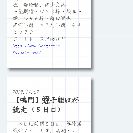
成、塚崎勝、内山文典
一発期待…11Ｒ３枠・松本一
毅、12Ｒ６枠・稗田聖也
直前予想「ペラ坊予想」をチ
ェック♪
ボートレース福岡ＨＰ
http://www.boatrace-
fukuoka.com/
2019.11.02
【鳴門】蛭子能収杯
競走（５日目）
本日は開催５日目、準優勝
戦がメインです。満潮・１