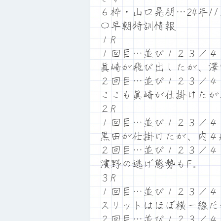
６枠・山口晃朋…24年1
〇早朝特訓情報
１R
１回目…並び１２３／
眞崎が飛び出したが、澤
２回目…並び１２３／４
ここも眞崎が仕掛けたが
２R
１回目…並び１２３／４
黒田が仕掛けたが、内４
２回目…並び１２３／４
濱野の逃げ態勢もF。
３R
１回目…並び１２３／４
スリットはほぼ横一線だ
２回目…並び１２３／４