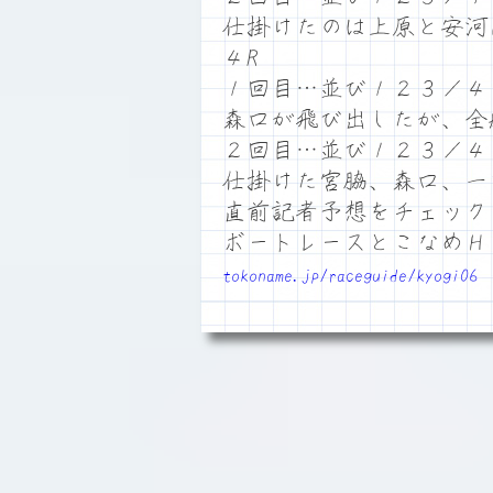
仕掛けたのは上原と安河
４R
１回目…並び１２３／４
森口が飛び出したが、全
２回目…並び１２３／４
仕掛けた宮脇、森口、一
直前記者予想をチェック
ボートレースとこなめ
tokoname.jp/raceguide/kyogi06