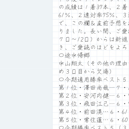
の成績は１着37本、２着
61％、２連対率75％、
で、この欄＆直前予想を
りました。長い間、ご愛
７日～12日）からは新
き、ご愛読のほどをよろ
〇途中帰郷
中山翔太（その他の理由
め３日目から欠場）
〇今期適用勝率ベスト５
第１位・澤田尚哉…７・1
第２位・安河内健…６・7
第３位・飛田江己…６・7
第４位・前田滉…６・61
第５位・常住蓮…６・60
〇今期勝率ベスト５（３