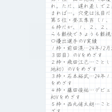
れ。ただ、遅れ差しで２
まれば…。穴党は注目だ
第５位・登玉隼百（１、
６枠だが、１、２、２、
らも軽快できょうも軽視
〇優出選手のV実績
１枠・前田滉…24年1
３回目）のVをめざす
２枠・飛田江己…ことし
地初）のVをめざす
３枠・石本裕武…24年
をめざす
４枠・藤田俊祐…デビュ
初Vをめざす
５枠・西丸侑太朗…こと
ざす