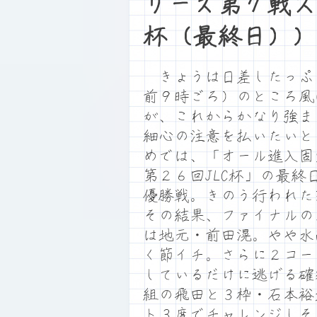
リーズ第７戦ス
杯（最終日））
きょうは日差したっぷ
前９時ごろ）のところ風
が、これからかなり強ま
細心の注意を払いたいと
めでは、「オール進入固
第２６回JLC杯」の最終
優勝戦。きのう行われた
その結果、ファイナルの
は地元・前田滉。やや水
く節イチ。さらに２コー
しているだけに逃げる確
組の飛田と３枠・石本裕
ト３度でチャレンジしそ