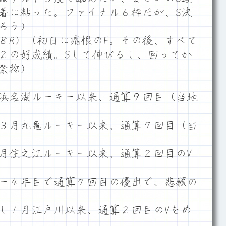
着に粘った。ファイナル６枠だが、S決
ろう）
８R）（初日に痛恨のF。その後、すべて
２の好成績。Sして伸びるし、回ってか
禁物）
2月浜名湖ルーキー以来、通算９回目（当地
３月丸亀ルーキー以来、通算７回目（当
１月住之江ルーキー以来、通算２回目のV
ー４年目で通算７回目の優出で、悲願の
し１月江戸川以来、通算２回目のVをめ