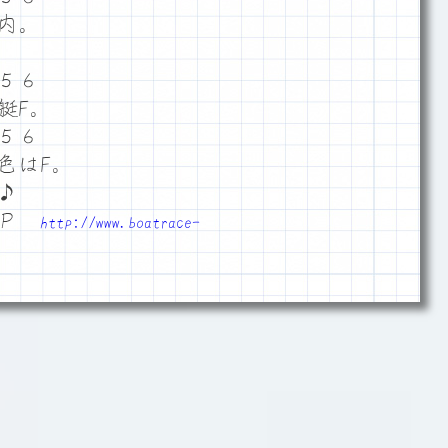
内。
５６
艇F。
５６
色はF。
♪
ＨＰ
http://www.boatrace-