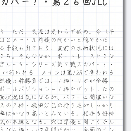
カパー！・第２６回JLC
り。ただ、気温は変わらず低め。今（午
は２メートル前後の向かいと穏やかだ
る予報も出ており、直前の水面状況には
ころ。そんななか、ボートレースとこな
定ルーキーシリーズ第７戦スカパー！・
日が行われる。メインは第12Rで争われる
準優３番勝負では、１枠トリオが全勝。
ポールポジション＝１枠をゲットしたの
面状況は気になるが、パワーは間違いな
スの２枠・飛田江己の行き足がしっかり
率はかなり高いとみている。相手も好枠
武が本線となる。穴は準優と同じくチル
うな６枠・山口晃朋だが…。今節のイン