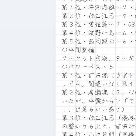
第１位・安河内健…７・1
第２位・飛田江己…７・0
第３位・常住蓮…７・03
第４位・濱野斗馬…６・7
第５位・西岡顕心…６・7
〇中間整備
７…セット交換、９…ギ
〇パワーベスト５
第１位・前田滉（予選ト
しぐら。間違いなく節イ
第２位・廣瀬凜（５、1
いたが、中盤から下げて
し、出足もいい感じ）
第３位・飛田江己（優勝
の繋がりも上々。前田が
第４位・山口晃朋（準優