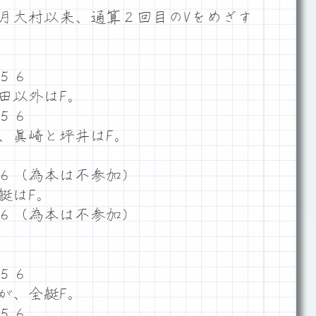
1月大村以来、通算２回目のVをめざす
４５６
田以外はF。
５６
、眞崎と坪井はF。
６（為本は不参加）
艇はF。
６（為本は不参加）
５６
が、全艇F。
５６