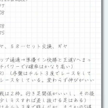
7
8
8
5
ヤ、５８…セット交換、ギヤ
ップ通過→準優イン快勝と王道Vへまっ
チパワーでV確率はかなり高い）
1R）（序盤はチルト３度でレースをして
レースをしている。変わらず伸びがいい
戦は２枠。行き足関係がいいし、その後
少しミスすれば差し抜ける足はある）
はチルト３度で臨んだが、まさかのS遅