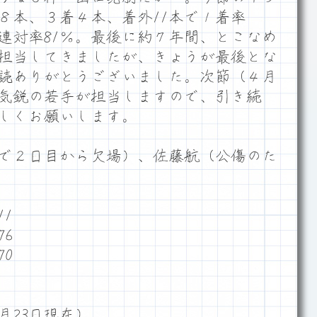
８本、３着４本、着外11本で１着率
３連対率81％。最後に約７年間、とこなめ
担当してきましたが、きょうが最後とな
読ありがとうございました。次節（４月
進気鋭の若手が担当しますので、引き続
しくお願いします。
で２日目から欠場）、佐藤航（公傷のた
1
6
0
月23日現在）