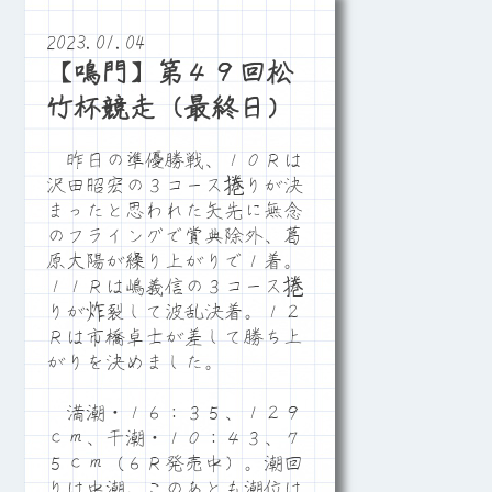
2023.01.04
【鳴門】第４９回松
竹杯競走（最終日）
昨日の準優勝戦、１０Ｒは
沢田昭宏の３コース捲りが決
まったと思われた矢先に無念
のフライングで賞典除外、葛
原大陽が繰り上がりで１着。
１１Ｒは嶋義信の３コース捲
りが炸裂して波乱決着。１２
Ｒは市橋卓士が差して勝ち上
がりを決めました。
満潮・１６：３５、１２９
ｃｍ、干潮・１０：４３、７
５ｃｍ（６Ｒ発売中）。潮回
りは中潮。このあとも潮位は