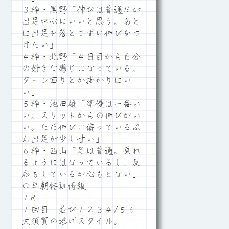
３枠・黒野「伸びは普通だが
出足中心にいいと思う。あと
は出足を落とさずに伸びをつ
けたい」
４枠・北野「４日目から自分
の好きな感じになっている。
ターン回りとか掛かりはい
い」
５枠・池田雄「準優は一番い
い。スリットからの伸びがい
い。ただ伸びに偏っているぶ
ん出足が少し甘い」
６枠・西山「足は普通。乗れ
るようにはなっているし、反
応もしているが心もとない」
〇早朝特訓情報
１R
１回目 並び１２３４/５６
大須賀の逃げスタイル。