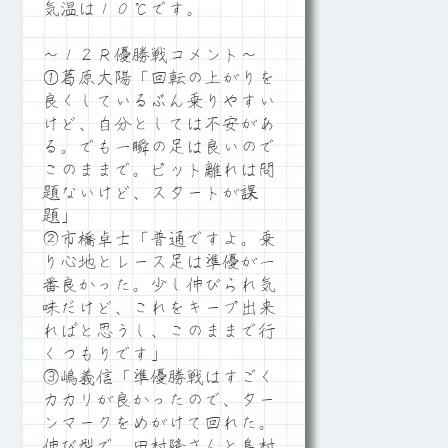
気温は１０℃です。
～１２Ｒ優勝戦コメント～
①葛原大陽「回転の上がりを
良くしているぶん乗りやすい
けど、自分としては不安があ
る。でも一瞬の足は良いので
このままで。ピット離れは問
題ないけど、スタートが課
題」
②市橋卓士「普通ですよ。乗
り心地とレース足は準優が一
番良かった。少し伸びられ気
味だけど、これをキープ出来
ればと思うし、このままで行
くつもりです」
③嶋義信「準優勝戦はすごく
カカリが良かったので、ター
ンマークをめがけて回れた。
伸び型で、田村隆さんと島村