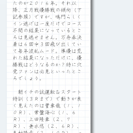
たのが２０１６年。それ以
降、正月戦優勝戦の傾向（下
記参照）ですが、鳴門らしく
イン逃げは一度だけでコース
不問の結果になっているとこ
ろは見逃せません。万舟券決
着は６回中３回飛び出してい
て毎年波乱ムード。準優は荒
れた結果になっただけに、優
勝戦はどうなるのか？特に穴
党ファンは必見といったとこ
ろでしょう。
朝イチの試運転＆スタート
特訓（３Ｒまで）で動きが良
く見えたのは菅章哉（１、１
０Ｒ）、常盤海心（１、６
Ｒ）、上田隆章（２、７
Ｒ）、垂水悠（２、６Ｒ）、