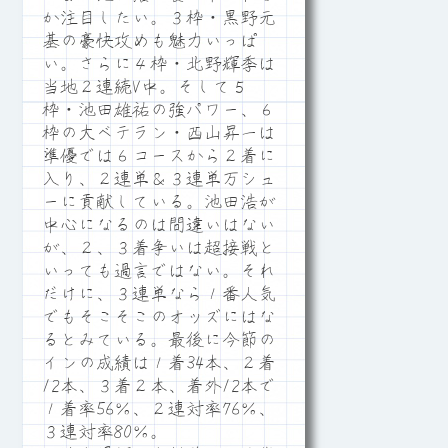
か注目したい。３枠・黒野元
基の豪快攻めも魅力いっぱ
い。さらに４枠・北野輝季は
当地２連続V中。そして５
枠・池田雄祐の強パワー、６
枠の大ベテラン・西山昇一は
準優では６コースから２着に
入り、２連単＆３連単万シュ
ーに貢献している。池田浩が
中心になるのは間違いはない
が、２、３着争いは超接戦と
いっても過言ではない。それ
だけに、３連単なら１番人気
でもそこそこのオッズにはな
るとみている。最後に今節の
インの成績は１着34本、２着
12本、３着２本、着外12本で
１着率56％、２連対率76％、
３連対率80％。