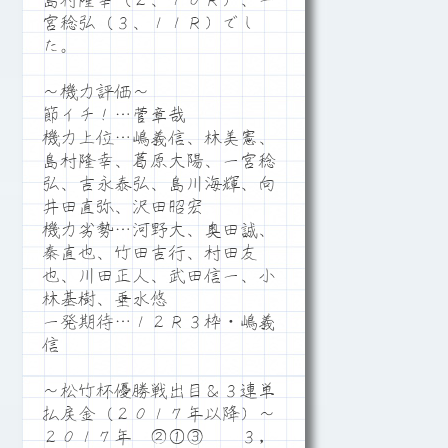
島村隆幸（２、１０Ｒ）、一
宮稔弘（３、１１Ｒ）でし
た。
～機力評価～
節イチ！…菅章哉
機力上位…嶋義信、林美憲、
島村隆幸、葛原大陽、一宮稔
弘、吉永泰弘、島川海輝、向
井田直弥、沢田昭宏
機力劣勢…河野大、奥田誠、
秦直也、竹田吉行、村田友
也、川田正人、武田信一、小
林基樹、垂水悠
一発期待…１２Ｒ３枠・嶋義
信
～松竹杯優勝戦出目＆３連単
払戻金（２０１７年以降）～
２０１７年 ②①③ ３，