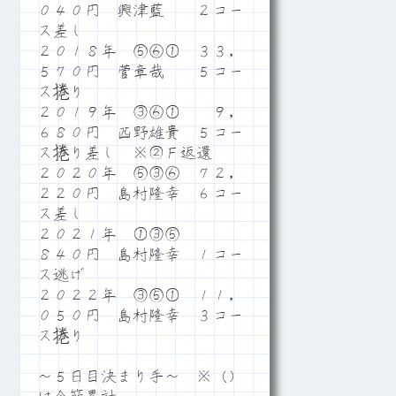
０４０円 興津藍 ２コー
ス差し
２０１８年 ⑤⑥① ３３，
５７０円 菅章哉 ５コー
ス捲り
２０１９年 ③⑥① ９，
６８０円 西野雄貴 ５コー
ス捲り差し ※②Ｆ返還
２０２０年 ⑤③⑥ ７２，
２２０円 島村隆幸 ６コー
ス差し
２０２１年 ①③⑤
８４０円 島村隆幸 １コー
ス逃げ
２０２２年 ③⑤① １１，
０５０円 島村隆幸 ３コー
ス捲り
～５日目決まり手～ ※（）