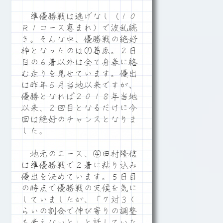
準優勝戦は逃げなし（１０
Ｒ１コース恵まれ）で波乱続
き。そんな中、優勝戦の絶好
枠となったのは①葛原。２日
目の６着以外は全て舟券に絡
む走りを見せています。優出
は昨年５月当地以来ですが、
優勝となれば２０１８年当地
以来、２回目となるだけに今
回は絶好のチャンスとなりま
した。
地元のエース、④田村隆信
は準優勝戦で２着に粘り込み
優出を決めています。５日目
の時点で優勝戦の天候を気に
していましたが、「７対３く
らいの割合で伸び寄りの調整
も考えないと」と話していた