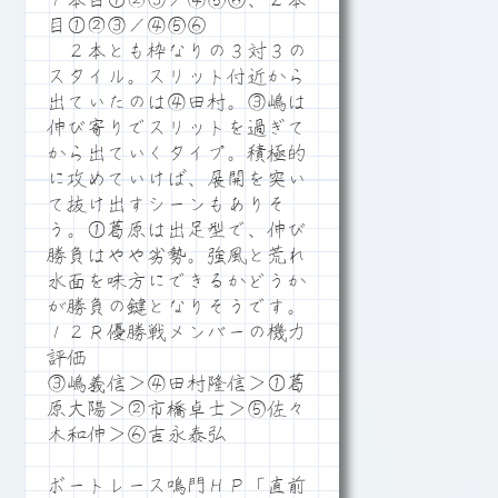
１本目①②③／④⑤⑥、２本
目①②③／④⑤⑥
２本とも枠なりの３対３の
スタイル。スリット付近から
出ていたのは④田村。③嶋は
伸び寄りでスリットを過ぎて
から出ていくタイプ。積極的
に攻めていけば、展開を突い
て抜け出すシーンもありそ
う。①葛原は出足型で、伸び
勝負はやや劣勢。強風と荒れ
水面を味方にできるかどうか
が勝負の鍵となりそうです。
１２Ｒ優勝戦メンバーの機力
評価
③嶋義信＞④田村隆信＞①葛
原大陽＞②市橋卓士＞⑤佐々
木和伸＞⑥吉永泰弘
ボートレース鳴門ＨＰ「直前