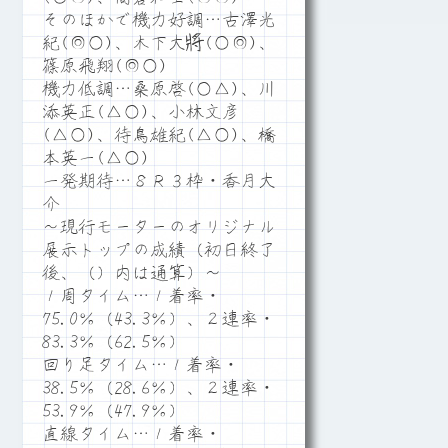
そのほかで機力好調…古澤光
紀(◎○)、木下大將(○◎)、
篠原飛翔(◎○)
機力低調…桑原啓(○△)、川
添英正(△○)、小林文彦
(△○)、待鳥雄紀(△○)、橋
本英一(△○)
一発期待…８Ｒ３枠・香月大
介
～現行モーターのオリジナル
展示トップの成績（初日終了
後、（）内は通算）～
１周タイム…１着率・
75.0％（43.3％）、２連率・
83.3％（62.5％）
回り足タイム…１着率・
38.5％（28.6％）、２連率・
53.9％（47.9％）
直線タイム…１着率・