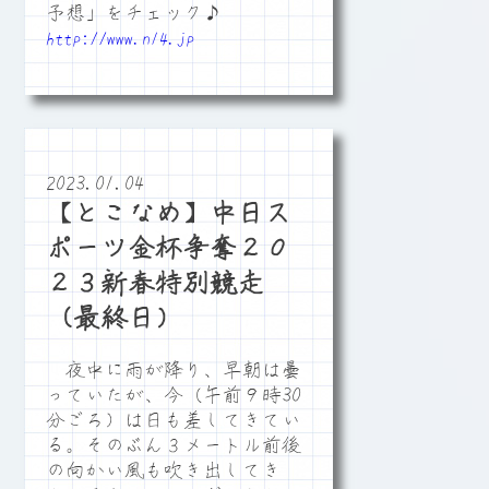
予想」をチェック♪
http://www.n14.jp
2023.01.04
【とこなめ】中日ス
ポーツ金杯争奪２０
２３新春特別競走
（最終日）
夜中に雨が降り、早朝は曇
っていたが、今（午前９時30
分ごろ）は日も差してきてい
る。そのぶん３メートル前後
の向かい風も吹き出してき