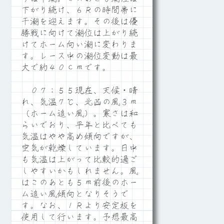
下がり続け、６Ｒの時間帯に
干潮を迎えます。その後は優
勝戦に向けて潮位は上がり続
けてホーム向い潮に変わりま
す。レース中の潮位変動は最
大で約４０ｃｍです。
０７：５５現在、天候・晴
れ、気温７℃、北西の風３ｍ
（ホーム追い風）。寒さは和
らいでおり、平年と比べても
気温はやや高め傾向ですが、
空気が乾燥しています。日中
も気温は上がって比較的過ご
しやすいかもしれません。風
はこのあとも５ｍ前後のホー
ム追い風傾向となりそうで
す。なお、１Ｒより安定板を
使用して行います。予想最高