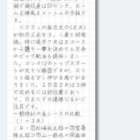
潮で潮位差は50センチ、ホー
ム左横風５メートルの予報で
す。
ベテランの香月大介(８Ｒ)
が初日２走を３、１着と好発
進。特に後半７Ｒは５コース
から捲り一撃を決めて６万舟
のビック配当も提供しまし
た。コンマ12のトップスター
トが大きな勝因ですが、スリ
ット後も少し伸びる感じがあ
りました。２日目８Ｒは３枠
で攻めるには好位置とあっ
て、日またぎの連勝なるかに
注目です。
～朝特訓の各レースの比較
（１～３Ｒ）
１Ｒ・①松崎祐太郎＝③宮嵜
隆太郎＞②山一鉄也＝④森田