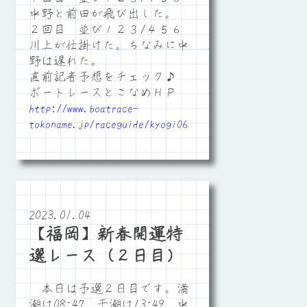
中野と前田が飛び出した。
２回目 並び１２３/４５６
川上が仕掛けた。ちなみに中
野は遅れた。
直前記者予想をチェック♪
ボートレースとこなめＨＰ
http://www.boatrace-
tokoname.jp/raceguide/kyogi06
2023.01.04
【福岡】新春開運特
選レース（２日目）
本日は予選２日目です。満
潮は08:47、干潮は13:49、中