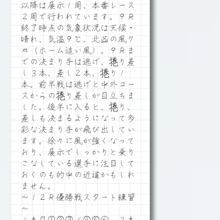
以降は展示１周、本番レース
２周で行われています。９Ｒ
終了時点の気象状況は天候・
晴れ、気温９℃、北西の風７
ｍ（ホーム追い風）。９Ｒま
での決まり手は逃げ、捲り差
し３本、差し２本、捲り１
本。前半戦は逃げと中外コー
スからの捲り差しが目立ちま
した。後半に入ると、捲り、
差しも決まるようになって多
彩な決まり手が飛び出してい
ます。徐々に風が強くなって
おり、展示でしっかりと乗り
こなしている選手に注目して
おくのも的中の近道かもしれ
ません。
～１２Ｒ優勝戦スタート練習
～