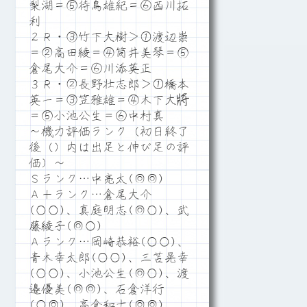
梨湖＝⑤待鳥雄紀＝⑥西川拓
利
２Ｒ・③竹下大樹＞①渡辺崇
＝②高田綾＝④筒井美琴＝⑤
倉尾大介＝⑥川添英正
３Ｒ・②長野壮志郎＞①橋本
英一＝③笠雅雄＝④木下大將
＝⑤小池公生＝⑥中村真
～機力評価ランク（初日終了
後（）内は出足と伸び足の評
価）～
Ｓランク…中亮太(◎◎)
Ａ＋ランク…倉尾大介
(○○)、真庭明志(◎○)、武
藤綾子(◎○)
Ａランク…岡崎恭裕(○○)、
青木幸太郎(○○)、三苫晃幸
(○○)、小池公生(◎○)、渡
邉優美(◎◎)、石倉洋行
(○◎)、高倉和士(◎◎)