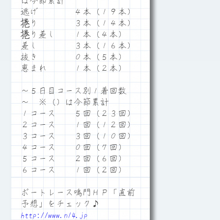
は今節累計
逃げ ４本（１９本）
捲り ３本（１４本）
捲り差し １本（４本）
差し ３本（１６本）
抜き ０本（５本）
恵まれ １本（２本）
～５日目コース別１着回数
～ ※（）は今節累計
１コース ５回（２３回）
２コース １回（１２回）
３コース ３回（１０回）
４コース ０回（７回）
５コース ２回（６回）
６コース １回（２回）
ボートレース鳴門ＨＰ「直前
予想」をチェック♪
http://www.n14.jp