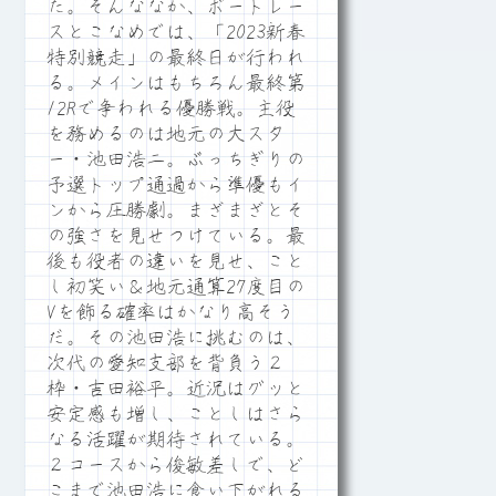
た。そんななか、ボートレー
スとこなめでは、「2023新春
特別競走」の最終日が行われ
る。メインはもちろん最終第
12Rで争われる優勝戦。主役
を務めるのは地元の大スタ
ー・池田浩二。ぶっちぎりの
予選トップ通過から準優もイ
ンから圧勝劇。まざまざとそ
の強さを見せつけている。最
後も役者の違いを見せ、こと
し初笑い＆地元通算27度目の
Vを飾る確率はかなり高そう
だ。その池田浩に挑むのは、
次代の愛知支部を背負う２
枠・吉田裕平。近況はグッと
安定感も増し、ことしはさら
なる活躍が期待されている。
２コースから俊敏差しで、ど
こまで池田浩に食い下がれる