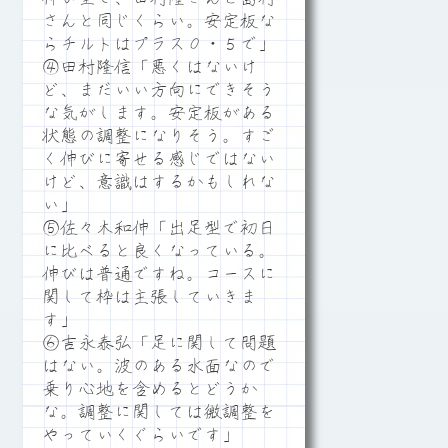
さんと同じくらい。安定板な
らチルトはプラス０・５で」
④田村隆信「悪くはないけ
ど、まだいい方向にできそう
な気がします。安定板がある
状態の調整になりそう。すご
く伸びに寄せる感じではない
けど、意識はするかもしれな
い」
⑤佐々木和伸「出足型で初日
に比べると良くなっている。
伸びは普通ですね。コースに
関して枠は主張していきま
す」
⑥吉永泰弘「足に関して問題
はない。波のある水面なので
乗り心地を含めるとどうか
な。調整に関しては微調整を
やっていくぐらいです」