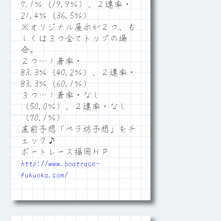
7.1％（19.9％）、２連率・
21.4％（36.5％）
※オリジナル展示が２つ、も
しくは３つ全てトップの場
合。
２つ…１着率・
83.3％（40.2％）、２連率・
83.3％（60.1％）
３つ…１着率・なし
（50.0％）、２連率・なし
（70.1％）
直前予想「ペラ坊予想」をチ
ェック♪
ボートレース福岡ＨＰ
http://www.boatrace-
fukuoka.com/