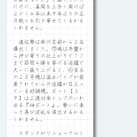
だけに、展開を上手く突けば
２０１４年以来９年ぶりの正
月戦Ｖを引き寄せてくるかも
しれません。
遠征勢は香川支部から２名
優出しました。③嶋は序盤か
ら伸び寄りの仕上がりでここ
まで節間４勝を挙げる活躍で
大いに盛り上げると、⑥吉永
の２８号機は温水パイプが装
着されてからの活躍が目立っ
ている好調機。ボート【３
９】は２連対率トップのいわ
ゆる『神ボート』。勢いに乗
って再び波乱を演出するかも
しれません。
スタンドがリニューアルし