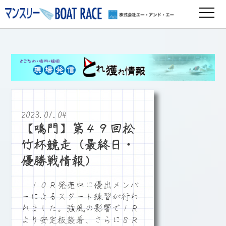
2023.01.04
【鳴門】第４９回松
竹杯競走（最終日・
優勝戦情報）
１０Ｒ発売中に優出メンバ
ーによるスタート練習が行わ
れました。強風の影響で１Ｒ
より安定板装着、さらに８Ｒ