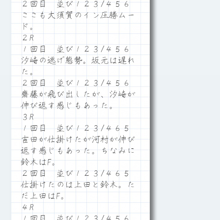
２回目 並び１２３/４５６
ここも大須賀のイン圧勝ムー
ド。
２R
１回目 並び１２３/４５６
汐崎の逃げ態勢。坂元は遅れ
た。
２回目 並び１２３/４５６
齋藤が飛び出したが、汐崎が
伸び返す感じもあった。
３R
１回目 並び１２３/４６５
吉田が仕掛けたが河村が伸び
返す感じもあった。ちなみに
鈴木はF。
２回目 並び１２３/４６５
仕掛けたのは上田と鈴木。た
だ上田はF。
４R
１回目 並び１２３/４５６