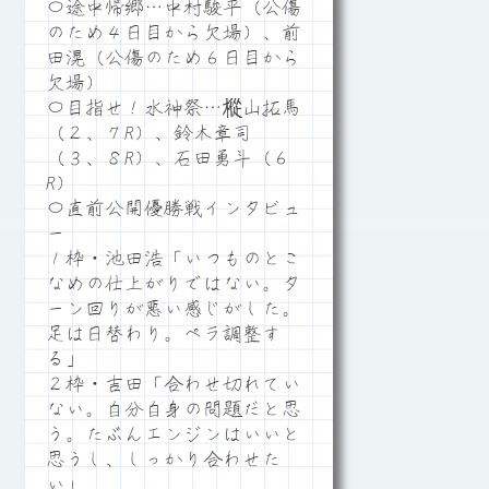
〇途中帰郷…中村駿平（公傷
のため４日目から欠場）、前
田滉（公傷のため６日目から
欠場）
〇目指せ！水神祭…樅山拓馬
（２、７R）、鈴木章司
（３、８R）、石田勇斗（６
R）
〇直前公開優勝戦インタビュ
ー
１枠・池田浩「いつものとこ
なめの仕上がりではない。タ
ーン回りが悪い感じがした。
足は日替わり。ペラ調整す
る」
２枠・吉田「合わせ切れてい
ない。自分自身の問題だと思
う。たぶんエンジンはいいと
思うし、しっかり合わせた
い」