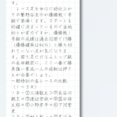
す。
レース足を中心に好仕上が
りの繁野谷圭介が優勝戦１号
艇で登場します。スタートも
的確に決まっているので当地
初Ｖが有力ですが、優勝戦１
号艇の成績は過去32回で15勝
（優勝確率は46％）と勝ち切
れていない点が気になりま
す。回り足だけならトップ級
の長田頼宗に、ここ一番で勝
負強い重成一人の逆転は押さ
えが必要でしょう。
～朝特訓の各レースの比較
（１～３Ｒ）
１Ｒ・①三浦敬太＞②長谷川
親王＝③渡辺空依＝④国分将
太郎＝⑤小野京平＝⑥下河誉
史