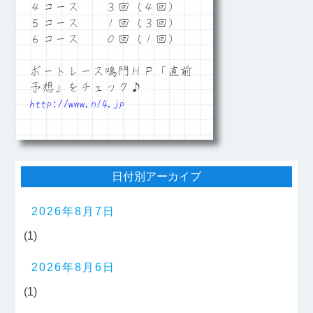
４コース ３回（４回）
５コース １回（３回）
６コース ０回（１回）
ボートレース鳴門ＨＰ「直前
予想」をチェック♪
http://www.n14.jp
日付別アーカイブ
2026年8月7日
(1)
2026年8月6日
(1)