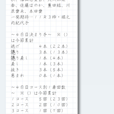
香、佐藤ほのか、豊田結、川
原愛未、本田愛
一発期待…１１Ｒ３枠・堀之
内紀代子
～４日目決まり手～ ※（）
は今節累計
逃げ ４本（２２本）
捲り ３本（１３本）
捲り差し １本（４本）
差し １本（３本）
抜き ３本（５本）
恵まれ ０本（１本）
～４日目コース別１着回数
～ ※（）は今節累計
１コース ５回（２３回）
２コース ２回（１０回）
３コース １回（７回）