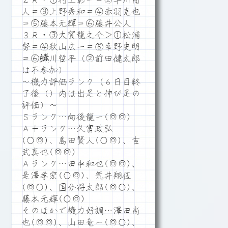
２Ｒ・①村上彰一＝②早川尚
人＝③上野秀和＝④赤羽克也
＝⑤藤本元輝＝⑥藤井公人
３Ｒ・③大賀龍之介＞①松浦
努＝④秋山広一＝⑤幸野史明
＝⑥蜷川哲平（②前田健太郎
は不参加）
～機力評価ランク（６日目終
了後（）内は出足と伸び足の
評価）～
Ｓランク…向後龍一(◎◎)
Ａ＋ランク…久富政弘
(○◎)、島田賢人(○◎)、吉
武真也(◎◎)
Ａランク…田中和也(◎◎)、
是澤孝宏(○◎)、荒井翔伍
(◎○)、国分将太郎(◎○)、
藤本元輝(○◎)
そのほかで機力好調…澤田尚
也(◎◎)、山田竜一(◎○)、