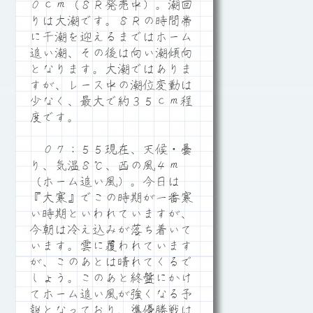
０ｃｍ（８Ｒ発売中）。潮回
りは大潮です。８Ｒの時間帯
に干潮を迎えるまではホーム
追い潮、その後は向い潮傾向
となります。大潮ではありま
すが、レース中の潮位変動は
少なく、最大で約３５ｃｍ程
度です。
０７：５５現在、天候・曇
り、気温８℃、西の風４ｍ
（ホーム追い風）。今日は
『大寒』でこの時期が一番寒
い時期といわれていますが、
今朝は冷え込みが落ち着いて
います。雲に覆われています
が、このあとは晴れてくるで
しょう。このあと終盤にかけ
てホーム追い風が強くなる予
報となっており、準優勝戦は