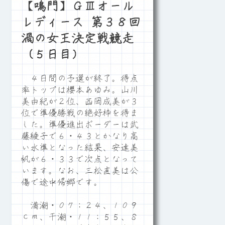
【鳴門】ＧⅢオール
レディース 第３８回
渦の女王決定戦競走
（５日目）
４日間の予選が終了。得点
率トップは櫻本あゆみ。山川
美由紀が２位、西岡成美が３
位で準優勝戦の絶好枠を得ま
した。準優進出ボーダーは武
藤綾子で６・４３とかなり高
い水準となった結果、安達美
帆が６・３３で次点となって
います。なお、三松直美は公
傷で途中帰郷です。
満潮・０７：２４、１０９
ｃｍ、干潮・１１：５５、８