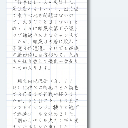
「後半はレースを失敗した。
足は変わらずいいし、出足型
で乗り心地も問題はないの
で、大きなことはしない」と
昨１１Ｒは結果次第で予選ト
ップ通過の大きなチャンスで
したが、結果は５着に敗れて
予選３位通過。それでも準優
の絶好枠は自信初めて。気持
ちを切り替えて優出一番乗り
へ力が入ります。
堀之内紀代子（３、１１
Ｒ）は伸びに特化させた調整
で３日目まで苦戦が続きまし
たが、４日目にチルト０度に
シフトチェンジ。捲りと逃げ
で連勝ゴールを決めました。
「朝からペラを大きく叩き変
えてチルトを０度にした。こ