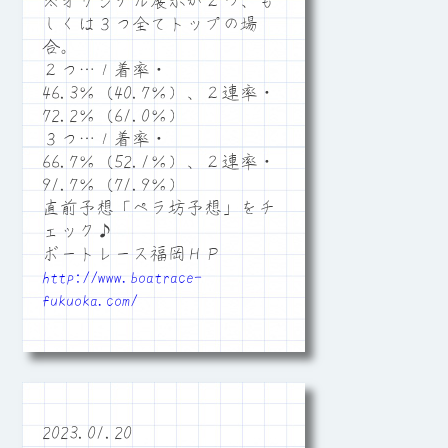
※オリジナル展示が２つ、も
しくは３つ全てトップの場
合。
２つ…１着率・
46.3％（40.7％）、２連率・
72.2％（61.0％）
３つ…１着率・
66.7％（52.1％）、２連率・
91.7％（71.9％）
直前予想「ペラ坊予想」をチ
ェック♪
ボートレース福岡ＨＰ
http://www.boatrace-
fukuoka.com/
2023.01.20