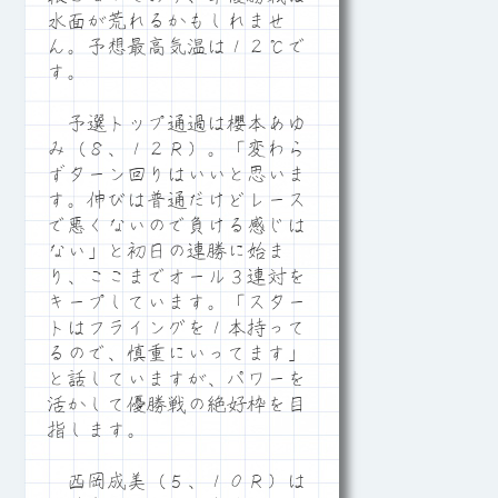
水面が荒れるかもしれませ
ん。予想最高気温は１２℃で
す。
予選トップ通過は櫻本あゆ
み（８、１２Ｒ）。「変わら
ずターン回りはいいと思いま
す。伸びは普通だけどレース
で悪くないので負ける感じは
ない」と初日の連勝に始ま
り、ここまでオール３連対を
キープしています。「スター
トはフライングを１本持って
るので、慎重にいってます」
と話していますが、パワーを
活かして優勝戦の絶好枠を目
指します。
西岡成美（５、１０Ｒ）は