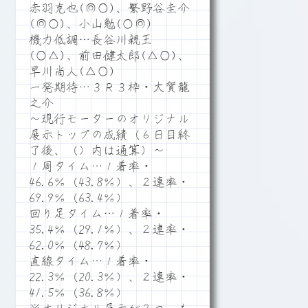
赤羽克也(◎○)、繁野谷圭介
(◎○)、小山勉(○◎)
機力低調…長谷川親王
(○△)、前田健太郎(△○)、
早川尚人(△○)
一発期待…３Ｒ３枠・大賀龍
之介
～現行モーターのオリジナル
展示トップの成績（６日目終
了後、（）内は通算）～
１周タイム…１着率・
46.6％（43.8％）、２連率・
69.9％（63.4％）
回り足タイム…１着率・
35.4％（29.1％）、２連率・
62.0％（48.7％）
直線タイム…１着率・
22.3％（20.3％）、２連率・
41.5％（36.8％）