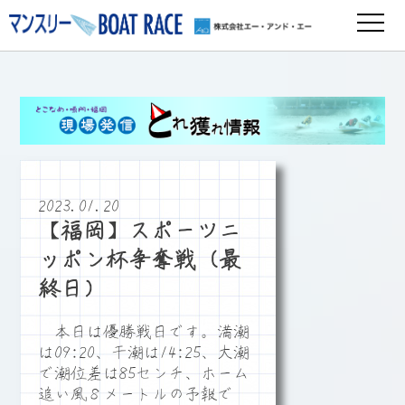
2023.01.20
【福岡】スポーツニ
ッポン杯争奪戦（最
終日）
本日は優勝戦日です。満潮
は09:20、干潮は14:25、大潮
で潮位差は85センチ、ホーム
追い風８メートルの予報で