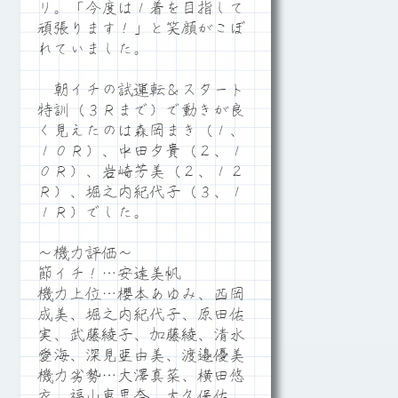
リ。「今度は１着を目指して
頑張ります！」と笑顔がこぼ
れていました。
朝イチの試運転＆スタート
特訓（３Ｒまで）で動きが良
く見えたのは森岡まき（１、
１０Ｒ）、中田夕貴（２、１
０Ｒ）、岩崎芳美（２、１２
Ｒ）、堀之内紀代子（３、１
１Ｒ）でした。
～機力評価～
節イチ！…安達美帆
機力上位…櫻本あゆみ、西岡
成美、堀之内紀代子、原田佑
実、武藤綾子、加藤綾、清水
愛海、深見亜由美、渡邉優美
機力劣勢…大澤真菜、横田悠
衣、福山恵里奈、大久保佑