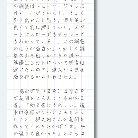
の調整はニューバージョンだ
けど、伸びていたし、うまく
引き出せたと思う。回り足が
良くて前に押していた。スタ
ートはスローでもダッシュで
もわかっているし、この調整
のほうが面白い」と新しく調
整の引き出しができた様子。
準優は３カドについて明言は
避けたものの、進入から見せ
場を作るかもしれません。
嶋田有里（２Ｒ）は昨８Ｒ
で展開をとらえて自身初の２
着。「初２着はうれしい。道
中は余裕がないところもあっ
たけど、堀之内さんが展開を
作ってくれたおかげです。舟
の返りも良かった」とニッコ