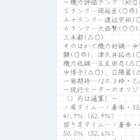
～機力評価ランク（初日
Ｓランク…岡祐臣(○◎)
Ａ＋ランク…渡辺空依(○
Ａランク…大西賢(○○)
上未都(△○)
そのほかで機力好調…中
顕(○◎)、津久井拓也(
機力低調…五反田忍(△○
中博子(△○)、日隈茜(
一発期待…12Ｒ３枠・
～現行モーターのオリジ
（）内は通算）～
１周タイム…１着率・33.
41.7％（62.9％）
回り足タイム…１着率・41
50.0％（52.6％）