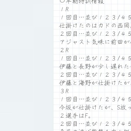
〇早朝特訓情報
１R
１回目…並び１２３/４
仕掛けたのはカドの西岡
２回目…並び１２３/４
アジャスト気味に前田が
２R
１回目…並び１２３/４
伊藤と長野が少し遅れた
２回目…並び１２３/４
伊藤と海野が仕掛けたが
３R
１回目…並び１２３/４
今坂が仕掛けたが、S放
２選手はF。
２回目…並び１２３/４