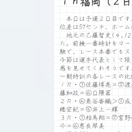
ｉｎ福岡（２日
本日は予選２日目です。満
位差は57センチ、ホー
地元の乙藤智史(４,1
た。前検一番時計をマー
触で、レース本番でもス
今節は選手代表として陸
感を見せてくれそうです
～朝特訓の各レースの比
１Ｒ・①佐藤博亮＝②渡
藤和政＝⑥日隈茜
２Ｒ・⑥魚谷香織＞①成
橋宏紀＝⑤井上一輝
３Ｒ・①相馬翔＝②宮野
介＝⑥恵良琴美