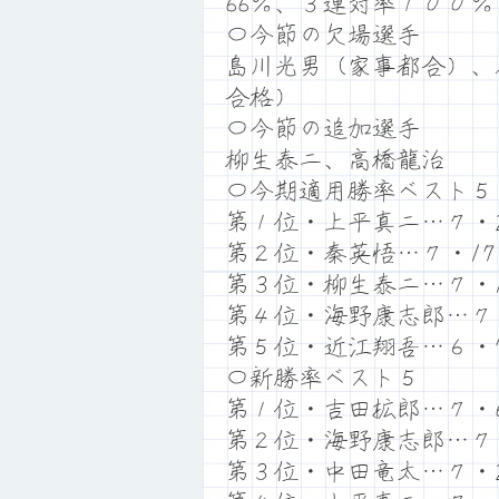
66％、３連対率１００
〇今節の欠場選手
島川光男（家事都合）、
合格）
〇今節の追加選手
柳生泰二、高橋龍治
〇今期適用勝率ベスト５
第１位・上平真二…７・2
第２位・秦英悟…７・17
第３位・柳生泰二…７・1
第４位・海野康志郎…７・
第５位・近江翔吾…６・7
〇新勝率ベスト５
第１位・吉田拡郎…７・6
第２位・海野康志郎…７・
第３位・中田竜太…７・2