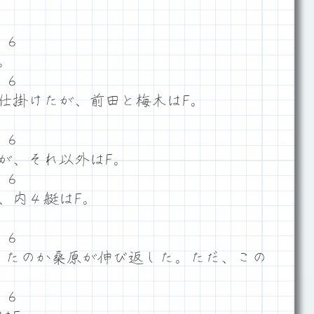
５６
。
５６
仕掛けたが、前田と梅木はF。
５６
が、それ以外はF。
５６
、内４艇はF。
５６
ったのか桑原が伸び返した。ただ、この
５６