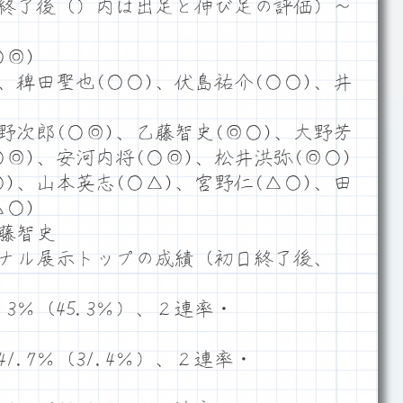
終了後（）内は出足と伸び足の評価）～
◎)
、稗田聖也(○○)、伏島祐介(○○)、井
野次郎(○◎)、乙藤智史(◎○)、大野芳
○◎)、安河内将(○◎)、松井洪弥(◎○)
)、山本英志(○△)、宮野仁(△○)、田
△○)
乙藤智史
ナル展示トップの成績（初日終了後、
3％（45.3％）、２連率・
.7％（31.4％）、２連率・