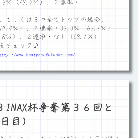
3％（19.9％）、２連率・
、もしくは３つ全てトップの場合。
4.4％）、２連率・33.3％（63.1％）
.8％）、２連率・なし（68.1％）
をチェック♪
http://www.boatracefukuoka.com/
INAX杯争奪第３６回と
日目）