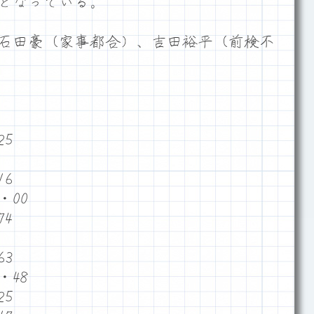
％となっている。
石田豪（家事都合）、吉田裕平（前検不
5
6
00
4
3
48
5