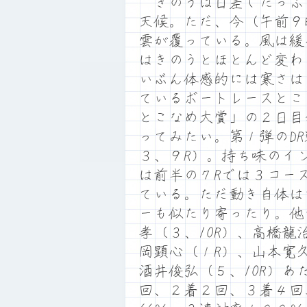
きのうは日差したっぷ
天候。ただ、今（午前９
雲が覆っている。風は緩
はきのうとほとんど変わ
いぶん体感的には寒さは
ているボートレースとこな
とこなめ大賞」の２日目
ってみたい。第１弾のD
３、９R）。持ち味のイ
は前半の７Rでは３コー
ている。ただ動き自体は
ーも似たり寄ったり。他
孝（３、10R）、高橋龍
岡顕心（１R）、山本寛久
酒井俊弘（５、10R）
回、２着２回、３着４回