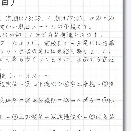
目）
潮は13:08、干潮は17:45、中潮で潮
ム向かい風２メートルの予報です。
2Ｒ)が初日１走で白星発進を決めまし
クしたように、前検日から舟足には好感
リット近辺の足には余裕を感じました。
の仕事も多くなりますが、水面でも存在
。
較（１～３Ｒ）～
辺空依＝③山下流心＞④宇土泰就＝⑤齋
貞琳平＝②馬袋義則＝③田中博子＝④柳
仁＝③上田龍星＝④渡邉俊介＝⑤伏島祐