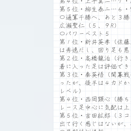
第４位・上平真二…７・1
第５位・柳生泰二…６・9
〇通算千勝へ、あと３勝
広瀬聖仁（５、９R）
〇パワーベスト５
第１位・新井英孝（佐藤
は秀逸だし、回り足も悪
第２位・高橋龍治（行き
着に入った足は評価でき
第３位・秦英悟（開幕戦
ったが、後半は４カドか
レベル）
第４位・西岡顕心（勝ち
レース足中心に気配は上
第５位・吉田拡郎（３コ
出て行く感じはないが、