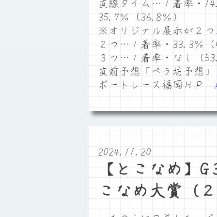
直線タイム…１着率・14.
35.7％（36.8％）
※オリジナル展示が２つ
２つ…１着率・33.3％（4
３つ…１着率・なし（53
直前予想「ペラ坊予想」
ボートレース福岡ＨＰ
2024.11.20
【とこなめ】G３
こなめ大賞（２