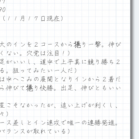
7
0
（１１月１７日現在）
大のインを２コースから捲り一撃。伸び
くない。穴党は注目！）
足がいいし、道中で上平真に競り勝ち２
る。狙ってみたい一人だ）
は中へこみの展開となりインから２着だ
ら伸びて捲り快勝。出足、伸びともいい
星こそなかったが、追い上げが利くし、
々）
ース差しとイン速攻で唯一の連勝発進。
バランスが取れている）