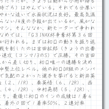
りだったが、きょうは朝から小雨が降る
時ごろ）はやんでいる。それでも分厚い
やかな追いで水面状況は良好。最高気温
らない14度の予報が出ているが、風がな
マシ。そんななか、新モーターで争われ
めでは、「G３INAX杯争奪杯第３６回
が行われる。まずは初日の動きを振り返
R戦を制したのは吉田拡郎（きょうの出番
ン速攻（コンマ13のS）で圧勝。その吉田
スから差し切り、初日唯一の連勝を決め
中堅上位レベル。他の初日DR組のメンバ
で気配のよかった選手を挙げると新井英
治（２、11R）、秦英悟（６、12R）、西
（４、12R）、中村晃朋（５、12R）、
あたり。最後に初日のインの成績は１着６
、着外０回で１着率50％、２連対率