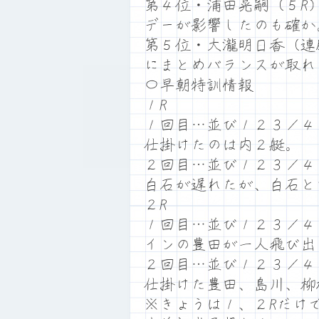
第４位・浦田晃嗣（５R
デーが影響したのも確か
第５位・大瀧明日香（連
にまとめバランスが取れ
〇早朝特訓情報
１R
１回目…並び１２３／
仕掛けたのは内２艇。
２回目…並び１２３／４
白石が遅れたが、白石と
２R
１回目…並び１２３／４
インの豊田が一人飛び出
２回目…並び１２３／４
仕掛けた豊田、島川、柳
※きょうは１、２Rだけ