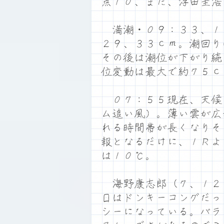
点１０、また、浮田圭浩
満潮・０９：３３、１
２９、３３ｃｍ。潮回り
その後は潮位が下がり続
位変動は最大で約７５ｃ
０７：５５現在、天候
ム追い風）。薄い雲が広
れる時間帯が長くなりそ
報となるだけに、１Ｒよ
は１０℃。
海野康志郎（７、１２
日はドンキーコングだっ
シーになっている。バラ