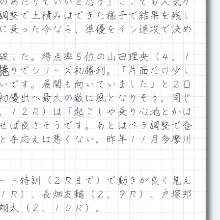
のあたりでいいと思う」ここでも人気ゲ
調整で上積みはできた様子で結果を残し
に乗った今なら、準優をイン速攻で決め
破した。得点率５位の山田理央（４、１
捲りでシリーズ初勝利。「片面だけ少し
いです。展開も向いていました」と２日
初優出へ最大の敵は風となりそう。同じ
、１２Ｒ）は「起こしや乗り心地とかは
せば良さそうです。あとはペラ調整で合
と手応えは悪くない。昨年１１月多摩川
ート特訓（２Ｒまで）で動きが良く見え
１Ｒ）、長畑友輔（２、９Ｒ）、戸塚邦
翔太（２、１０Ｒ）。