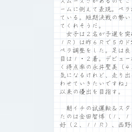
スムーズさがあるのでこ
ームに例えて表現。ペラ
ている。短期決戦の勢い
てくれそうだ。
女子は２名が予選を突
１Ｒ）は昨６Ｒで５カド
ペラ調整をした。足は良
目は１・２着。デビュー
く得点率の永井聖美（４
気になるけれど、走り出
わせていきたいですね」
以来の優出を目指す。
朝イチの試運転＆スタ
たのは金田智博（１、１
好（２、１１Ｒ）、西野