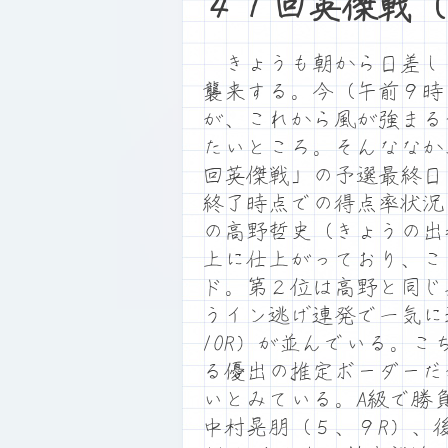
４１回英傑戦（
きょうも朝から日差し
襲来する。今（午前９時
が、これから風が強まる
たいところ。そんななか
回英傑戦」の予選最終日
終了時点での得点率状況
の高野哲史（きょうの出
上に仕上がっており、こ
ド。第２位は高野と同じ
うイン逃げ連発で一気に
10R）が並んでいる。
る優出の推定ボーダーだ
いとみている。A級で勝
中村晃朋（５、９R）、後