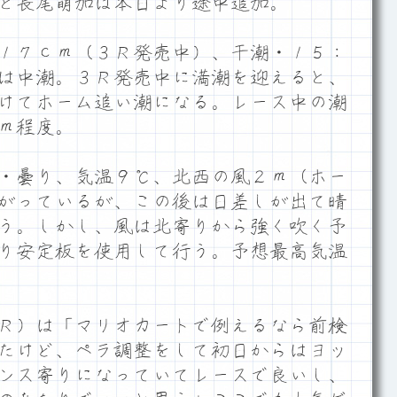
と長尾萌加は本日より途中追加。
１７ｃｍ（３Ｒ発売中）、干潮・１５：
は中潮。３Ｒ発売中に満潮を迎えると、
けてホーム追い潮になる。レース中の潮
ｍ程度。
・曇り、気温９℃、北西の風２ｍ（ホー
がっているが、この後は日差しが出て晴
う。しかし、風は北寄りから強く吹く予
り安定板を使用して行う。予想最高気温
Ｒ）は「マリオカートで例えるなら前検
たけど、ペラ調整をして初日からはヨッ
ンス寄りになっていてレースで良いし、