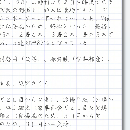
隆（３、９R）は野村より２日目時点でのラ
回数の関係上、鈴木は連勝でもボーダー
ただボーダーが下がれば…。なお、V候
は私傷病のため、帰郷となった。最後に
13本、２着６本、３着２本、着外３本で
9％、３連対率87％となっている。
村啓司（公傷）、赤井睦（家事都合）、
有美、坂野さくら
で２日目から欠場）、渡邉昌成（公傷の
、中山雄太（家事都合で２日目を欠場
雅之（私傷病のため、３日目から欠
のため、３日目から欠場）