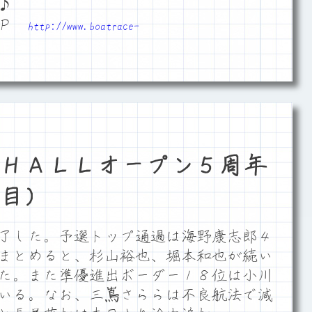
♪
ＨＰ
http://www.boatrace-
ＨＡＬＬオープン５周年
目）
了した。予選トップ通過は海野康志郎４
まとめると、杉山裕也、堀本和也が続い
た。また準優進出ボーダー１８位は小川
いる。なお、三嶌さららは不良航法で減