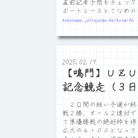
直前記者予想をチェック
ボートレースとこなめ
tokoname.jp/raceguide/kyogi06
2025.02.17
【鳴門】ＵＺＵ
記念競走（３日
２日間の短い予選が終
戦２勝、オール２連対で
て準優勝戦の絶好枠を得
広大の６・００となって