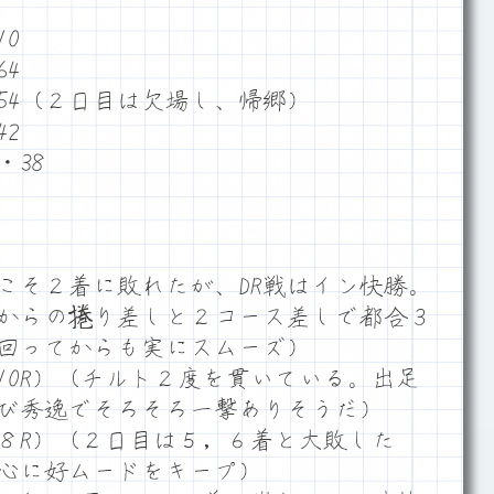
0
4
54（２日目は欠場し、帰郷）
2
38
こそ２着に敗れたが、DR戦はイン快勝。
からの捲り差しと２コース差しで都合３
回ってからも実にスムーズ）
10R）（チルト２度を貫いている。出足
び秀逸でそろそろ一撃ありそうだ）
８R）（２日目は５，６着と大敗した
心に好ムードをキープ）