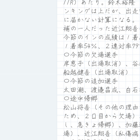
11R）あたり。鈴木裕
ンキングは上だが、出走
に届かない計算になる。
補の一人だった近江翔吾
今節のインの成績は１着
１着率54％、２連対率7
〇今節の欠場選手
岸恵子（出場取消）、谷
船越健吾（出場取消）
〇今節の追加選手
太田潮、渡邉昌成、白石
〇途中帰郷
松山将吾（その他の理由
ため、２日目から欠場）
し、急きょ帰郷）、加藤
場）、近江翔吾（私傷病