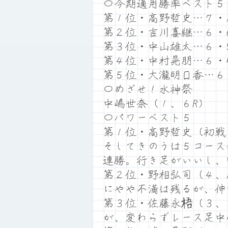
〇今期適用勝率ベスト５
第１位・高野哲史…７・1
第２位・吉川喜継…６・6
第３位・中山雄太…６・
第４位・中村晃朋…６・4
第５位・大瀧明日香…６・
〇めざせ！水神祭
中嶋世奈（１、６R）
〇パワーベスト５
第１位・高野哲史（初戦
そしてきのうは５コース
連勝。行き足がいいし、
第２位・野相弘司（４、
にやや不満は残るが、伸
第３位・佐藤永梧（３、
が、変わらずレース足中