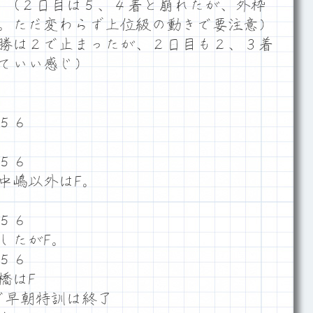
）（２日目は５、４着と崩れたが、外枠
。ただ変わらず上位級の動きで要注意）
勝は２で止まったが、２日目も２、３着
ていい感じ）
４５６
５６
中嶋以外はF。
５６
したがF。
５６
橋はF
で早朝特訓は終了