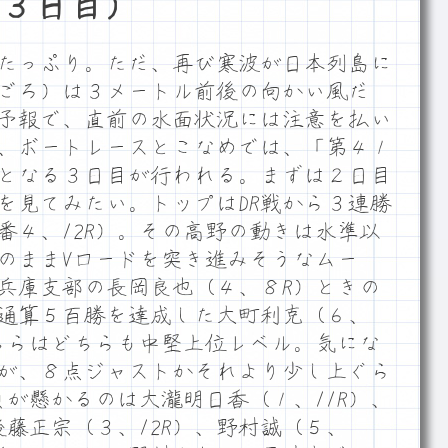
３日目）
たっぷり。ただ、再び寒波が日本列島に
ごろ）は３メートル前後の向かい風だ
予報で、直前の水面状況には注意を払い
、ボートレースとこなめでは、「第４１
となる３日目が行われる。まずは２日目
を見てみたい。トップはDR戦から３連勝
番４、12R）。その高野の動きは水準以
のままVロードを突き進みそうなムー
兵庫支部の長岡良也（４、８R）ときの
通算５百勝を達成した大町利克（６、
こちらはどちらも中堅上位レベル。気にな
が、８点ジャストかそれより少し上ぐら
負が懸かるのは大瀧明日香（１、11R）、
藤正宗（３、12R）、野村誠（５、