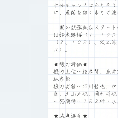
十分チャンスはありそう
に、展開を突く走りで波
朝の試運転＆スタート
は鈴木勝博（１、１０Ｒ
（２、１０Ｒ）、松本浩
Ｒ）。
★機力評価★
機力上位…枝尾賢、永井
林孝彰
機力劣勢…市川哲也、中
良、土山卓也、岡村将也
一発期待…７Ｒ２枠・水
★減点選手★