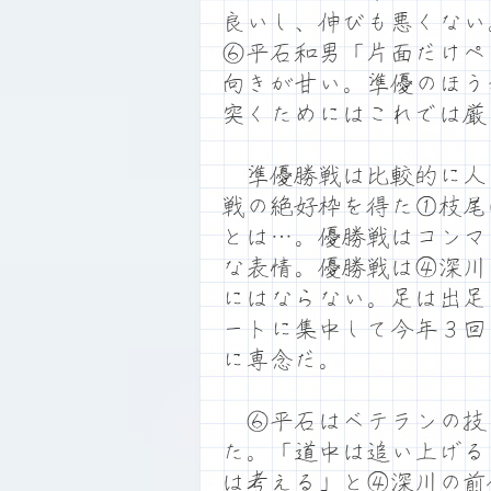
良いし、伸びも悪くない
⑥平石和男「片面だけペ
向きが甘い。準優のほう
突くためにはこれでは厳
準優勝戦は比較的に人
戦の絶好枠を得た①枝尾
とは…。優勝戦はコンマ
な表情。優勝戦は④深川
にはならない。足は出足
ートに集中して今年３回
に専念だ。
⑥平石はベテランの技
た。「道中は追い上げる
は考える」と④深川の前