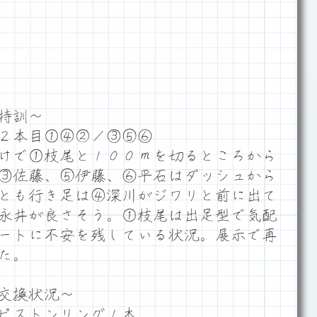
特訓～
２本目①④②／③⑤⑥
けで①枝尾と１００ｍを切るところから
③佐藤、⑤伊藤、⑥平石はダッシュから
とも行き足は④深川がジワリと前に出て
永井が良さそう。①枝尾は出足型で気配
ートに不安を残している状況。展示で再
た。
交換状況～
ピストンリング１本