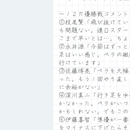
～１２Ｒ優勝戦コメント
①枝尾賢「飛び抜けてい
も問題ない。連日スター
こまで早いとは…。ちょ
②永井源「今節はずっと
足はいい感じ。ペラの微
行けています」
③佐藤博亮「ペラを大幅
った。もう１回やり直し
に余裕がない」
④深川真二「行き足を中
かなかった。ペラがいつ
かもしれない。でもこの
⑤伊藤喜智「準優が一番
をマイナスに下げたらそ