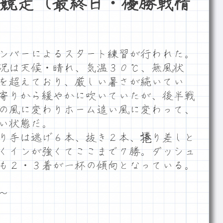
競走（最終日・優勝戦情
ンバーによるスタート練習が行われた。
況は天候・晴れ、気温３０℃、無風状
を超えており、厳しい暑さが続いてい
寄りから緩やかに吹いていたが、後半戦
の風に変わりホーム追い風に変わって、
い状態だ。
り手は逃げ６本、抜き２本、捲り差しと
くインが強くてここまで７勝。ダッシュ
も２・３着が一杯の傾向となっている。
～