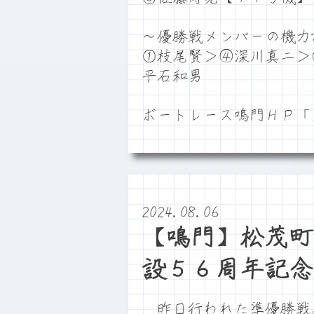
～優勝戦メンバーの機力
①枝尾賢＞④深川真二＞
平石和男
ボートレース鳴門ＨＰ
2024.08.06
【鳴門】松茂町
設５６周年記念
昨日行われた準優勝戦