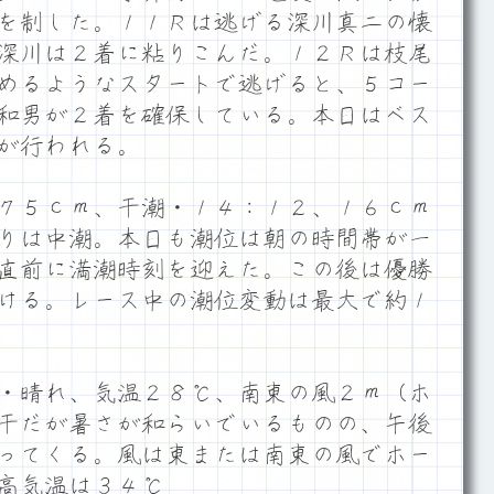
を制した。１１Ｒは逃げる深川真二の懐
深川は２着に粘りこんだ。１２Ｒは枝尾
めるようなスタートで逃げると、５コー
和男が２着を確保している。本日はベス
が行われる。
７５ｃｍ、干潮・１４：１２、１６ｃｍ
りは中潮。本日も潮位は朝の時間帯が一
直前に満潮時刻を迎えた。この後は優勝
ける。レース中の潮位変動は最大で約１
・晴れ、気温２８℃、南東の風２ｍ（ホ
干だが暑さが和らいでいるものの、午後
ってくる。風は東または南東の風でホー
高気温は３４℃