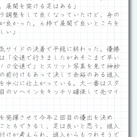
。展開を突ける足はある」
ラ調整をして良くなっていたけど、舟の
が良かった。６枠で展開で良いところを
しい」
気サイドの決着で平穏に終わった。優勝
は「全速で行きましたがあそこまで早い
１０全速で」とスリット写真を見て神妙
の前付けもあって決して余裕のある進入
を中心に仕上がっている。大一番はスタ
目のＶへインをキッチリ確保して先マイ
を発揮させて今年２回目の優出を決め
こともできるし、足は良いと思う。進入
付けが考えられ、進入からもつれそうで