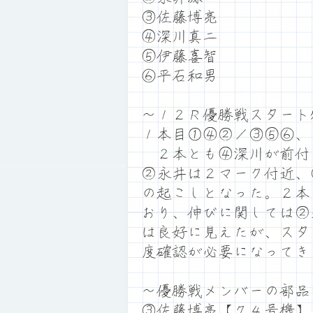
③佐藤博亮
④深川真二
⑤伊藤喜智
⑥平石和男
～１２Ｒ優勝戦スタート
１本目①④②／③⑤⑥、
２本とも④深川が前付
②永井は２マーク付近、
の起こしとなった。２本
おり、伸びに関しては②
は良好に見えたが、スタ
度確認が必要になってき
～優勝戦メンバーの部品
③佐藤博亮【７４号機】