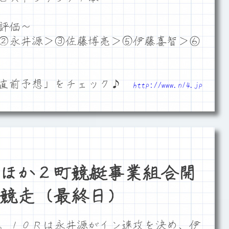
評価～
②永井源＞③佐藤博亮＞⑤伊藤喜智＞⑥
「直前予想」をチェック♪
http://www.n14.jp
ほか２町競艇事業組合開
競走（最終日）
。１０Ｒは永井源がイン速攻を決め、伊