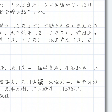
だ。当地は意外にもＶ実績がないだけ
乱を呼び起こすか。
特訓（３Ｒまで）で動きが良く見えたの
）、木下雄介（２、１０Ｒ）、前出達吉
貴（３、１１Ｒ）、池田雷太（３、８
源、深川真二、國崎良春、平石和男、小
里英夫、石川吉鎬、大塚浩二、黄金井力
、北中元樹、三木晴斗、川辺郭人
原慎