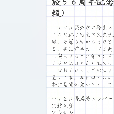
設５６周年記念
報）
１０Ｒ発売中に優出メ
１０Ｒ終了時点の気象状
態。今節も朝から３０℃
る。風は前半カードは南
に突入すると北寄りから
１０Ｒはほとんど風のな
なお１０Ｒまでの決ま
差し１本。本日はとにか
勢は展開が向いたとして
～１２Ｒ優勝戦メンバー
①枝尾賢
②永井源