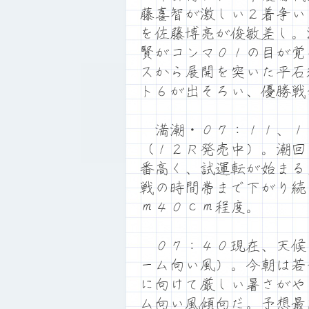
藤喜智が激しい２着争い
を佐藤博亮が俊敏差し。
賢がコンマ０１の目が覚
スから展開を突いた平石
ト６が出そろい、優勝戦
満潮・０７：１１、１
（１２Ｒ発売中）。潮回
番高く、試運転が始まる
戦の時間帯まで下がり続
ｍ４０ｃｍ程度。
０７：４０現在、天候
ーム向い風）。今朝は若
に向けて厳しい暑さがや
ム向い風傾向だ。予想最