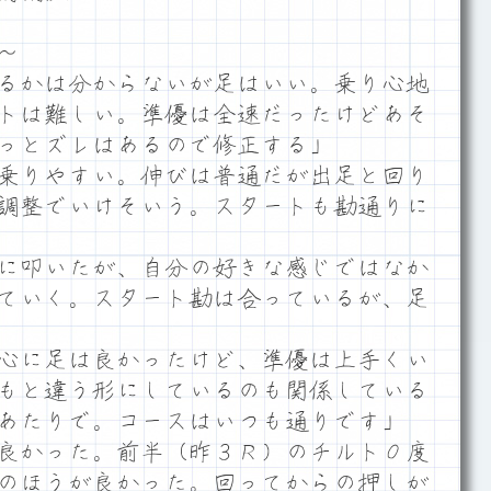
～
るかは分からないが足はいい。乗り心地
トは難しい。準優は全速だったけどあそ
っとズレはあるので修正する」
乗りやすい。伸びは普通だが出足と回り
調整でいけそいう。スタートも勘通りに
に叩いたが、自分の好きな感じではなか
ていく。スタート勘は合っているが、足
心に足は良かったけど、準優は上手くい
もと違う形にしているのも関係している
あたりで。コースはいつも通りです」
良かった。前半（昨３Ｒ）のチルト０度
のほうが良かった。回ってからの押しが