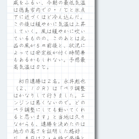
威をふるい、今朝の最低気温
は徳島市内で０・１℃と氷点
下に近づくほど冷え込んだ。
この後は緩やかに気温は上昇
していく。風は緩やかに吹い
ているものの、このあとは北
西の風が５ｍ前後と、状況に
よっては安定板が付く時間帯
もあるかもしれない。予想最
高気温は８℃。
初日連勝は２名。永井彪也
（２、１０Ｒ）は「ペラ調整
はかなりして行きました。エ
ンジンは悪くないので。どの
ペラ調整にしても動いてくれ
ると思います」と当地は久々
ながらも、連勝を決めたのは
地力の高さを証明した格好
だ。本日は２・４枠で登場と