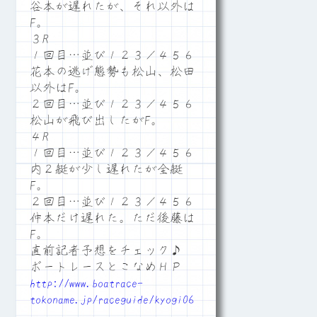
谷本が遅れたが、それ以外は
F。
３R
１回目…並び１２３／４５６
花本の逃げ態勢も松山、松田
以外はF。
２回目…並び１２３／４５６
松山が飛び出したがF。
４R
１回目…並び１２３／４５６
内２艇が少し遅れたが全艇
F。
２回目…並び１２３／４５６
仲本だけ遅れた。ただ後藤は
F。
直前記者予想をチェック♪
ボートレースとこなめＨＰ
http://www.boatrace-
tokoname.jp/raceguide/kyogi06