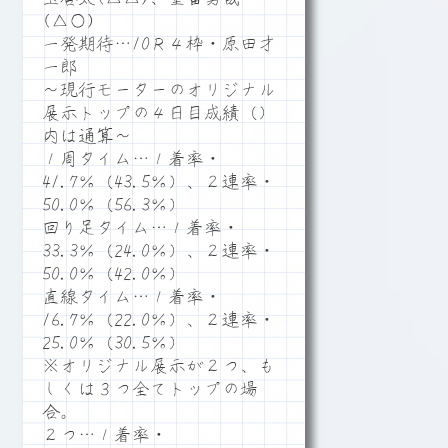
(△○)
一発期待…10Ｒ４枠・原田才
一郎
～現行モーターのオリジナル
展示トップの４日目成績（）
内は通算～
１周タイム…１着率・
41.7％（43.5％）、２連率・
50.0％（56.3％）
回り足タイム…１着率・
33.3％（24.0％）、２連率・
50.0％（42.0％）
直線タイム…１着率・
16.7％（22.0％）、２連率・
25.0％（30.5％）
※オリジナル展示が２つ、も
しくは３つ全てトップの場
合。
２つ…１着率・