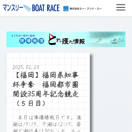
2025.02.23
【福岡】福岡県知事
杯争奪 福岡都市圏
開設35周年記念競走
（５日目）
本日は準優勝戦日です。満
潮は17:19、干潮は12:17、若
潮で潮位差は30センチ、ホー