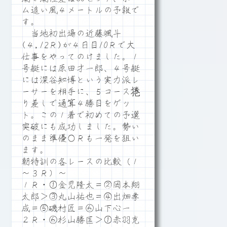
ム追い風４メートルの予報で
す。
当地初出場の近藤颯斗
(４,12Ｒ)が４日目10Ｒで大
仕事をやってのけました。１
号艇には原田才一郎、４号艇
には深谷知博という実力派レ
ーサーを相手に、５コース捲
り差しで通算４勝目をゲッ
ト。この１着で初めての予選
突破にも成功しました。勢い
のまま準優○Ｒも一発を狙い
ます。
朝特訓の各レースの比較（１
～３Ｒ）～
１Ｒ・①金児隆太＝②岡本翔
太郎＞③丸山祐也＝④出畑孝
成＝⑤磯村匠＝⑥山下心一
２Ｒ・⑥杉山勝匡＞①赤羽克