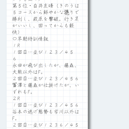
第５位・白井友晴（きのうは
５コースから鮮やかな捲りで
勝利し、萩原を撃破。行き足
がいいし、回ってからも軽
快）
〇早朝特訓情報
１R
１回目…並び１２３／４５
６
永田が飛び出したが、藤森、
大熊以外はF。
２回目…並び１２３／４５６
冨澤と藤森が仕掛けたが、い
ずれもF。
２R
１回目…並び１２３／４５６
谷本の逃げ態勢も市川以外は
F。
２回目…並び１２３６／４５