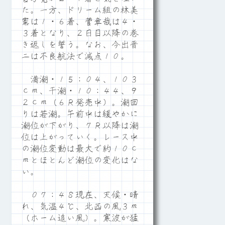
た。一方、ドリーム組の林美
憲は１・６着、菅章哉は４・
３着となり、２日目以降の巻
き返しを誓う。なお、今出晋
二は不良航法で減点１０。
満潮・１５：０４、１０３
ｃｍ、干潮・１０：４４、９
２ｃｍ（６Ｒ発売中）。潮回
りは若潮。午前中は緩やかに
潮位が下がり、７Ｒ以降は潮
位は上がっていく。レース中
の潮位変動は最大で約１０ｃ
ｍとほとんど潮位の変化はな
い。
０７：４８現在、天候・晴
れ、気温４℃、北西の風３ｍ
（ホーム追い風）。寒波が猛