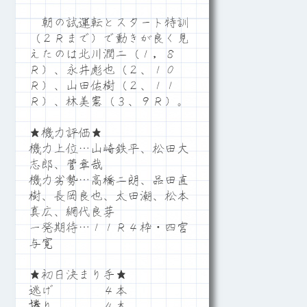
朝の試運転とスタート特訓
（２Ｒまで）で動きが良く見
えたのは北川潤二（１，８
Ｒ）、永井彪也（２、１０
Ｒ）、山田佑樹（２、１１
Ｒ）、林美憲（３、９Ｒ）。
★機力評価★
機力上位…山崎鉄平、松田大
志郎、菅章哉
機力劣勢…高橋二朗、品田直
樹、長岡良也、太田潮、松本
真広、網代良芽
一発期待…１１Ｒ４枠・四宮
与寛
★初日決まり手★
逃げ ４本
捲り ４本