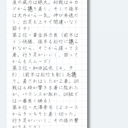
度の威力は絶大。初戦は４カ
ドから捲り差し、そして後半
は大外から一気。伸び秀逸だ
し、出足も上々で間違いなく
節イチ）
第２位・黄金井力良（前半は
イン快勝、後半も松竹に捲ら
れながら、そこから握って３
着。行き足がいいし、回って
からもスムーズ）
第３位・和田拓也（４、９
R）（前半は松竹を制し先捲
り。差されはしたが２着。DR
戦は６枠が響き５着に敗れた
が、バランスが取れ、DR組で
は一番良く映る）
第４位・大澤普司（２コース
からきっちりと差し切った。
行き足がいいし、その後の繋
がりも上々）