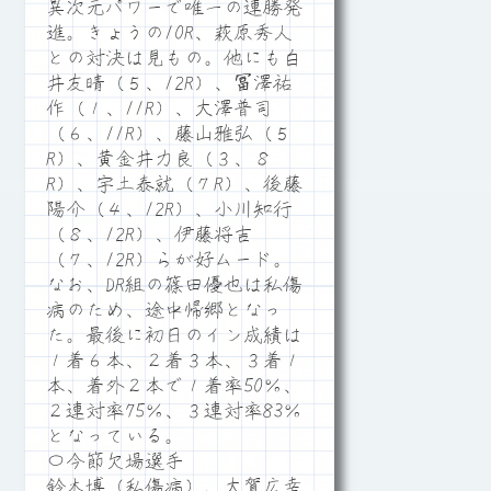
異次元パワーで唯一の連勝発
進。きょうの10R、萩原秀人
との対決は見もの。他にも白
井友晴（５、12R）、冨澤祐
作（１、11R）、大澤普司
（６、11R）、藤山雅弘（５
R）、黄金井力良（３、８
R）、宇土泰就（７R）、後藤
陽介（４、12R）、小川知行
（８、12R）、伊藤将吉
（７、12R）らが好ムード。
なお、DR組の篠田優也は私傷
病のため、途中帰郷となっ
た。最後に初日のイン成績は
１着６本、２着３本、３着１
本、着外２本で１着率50％、
２連対率75％、３連対率83％
となっている。
〇今節欠場選手
鈴木博（私傷病）、大賀広幸