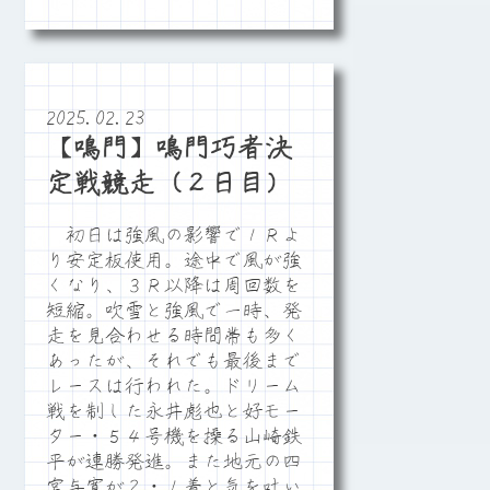
2025.02.23
【鳴門】鳴門巧者決
定戦競走（２日目）
初日は強風の影響で１Ｒよ
り安定板使用。途中で風が強
くなり、３Ｒ以降は周回数を
短縮。吹雪と強風で一時、発
走を見合わせる時間帯も多く
あったが、それでも最後まで
レースは行われた。ドリーム
戦を制した永井彪也と好モー
ター・５４号機を操る山崎鉄
平が連勝発進。また地元の四
宮与寛が２・１着と気を吐い