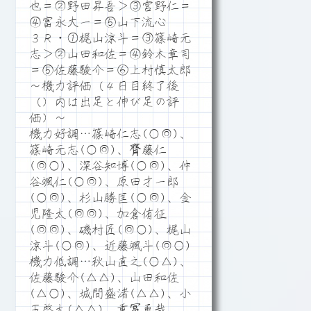
也＝②野田昇吾＞③宮野仁＝
④富永大一＝⑤山下流心
３Ｒ・①梶山涼斗＝③篠崎元
志＞②山田和佐＝④鈴木章司
＝⑤佐藤駿介＝⑥上村慎太郎
～機力評価（４日目終了後
（）内は出足と伸び足の評
価）～
機力好調…篠崎仁志(○◎)、
篠崎元志(○◎)、齊藤仁
(◎○)、深谷知博(○◎)、仲
谷颯仁(○◎)、原田才一郎
(○◎)、杉山勝匡(○◎)、金
児隆太(◎◎)、加倉侑征
(◎◎)、磯村匠(◎○)、梶山
涼斗(○◎)、近藤颯斗(◎○)
機力低調…秋山直之(○△)、
佐藤駿介(△△)、山田和佐
(△○)、城間盛渚(△△)、小
玉啓太(△△)、重冨勇哉