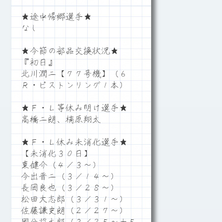
★途中帰郷選手★
なし
★今節の部品交換状況★
『初日』
北川潤二【７７号機】（６
Ｒ・ピストンリング１本）
★Ｆ・Ｌ等休み明け選手★
高橋二朗、楠原翔太
★Ｆ・Ｌ休み未消化選手★
【未消化３０日】
東健介（４／３～）
今出晋二（３／１４～）
長岡良也（３／２８～）
松田大志郎（３／３１～）
佐藤謙史朗（２／２７～）