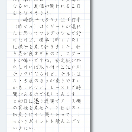
なるが、真価が問われる２日
目となりそうだ。
山崎鉄平（８Ｒ）は「前半
（昨４Ｒ）はスタートが遅れ
たと思ってフルダッシュで行
けたけど、後半（昨１１Ｒ）
は様子を見て行きました。行
き足が良すぎるので、スター
トが怖いですね。安定板が外
れなければ取り付けは江戸川
チックになるけど、チルトは
０・５度のほうが乗りやすい
かもしれない。レースまで時
間があるので試してみます」
と初日は捲り連発でエース機
の貫禄を見せた。２日目の１
回乗りはイン戦とあって、し
っかりポイントを積み上げて
いきたい。