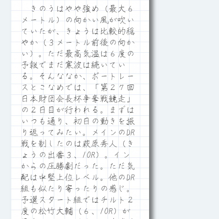
きのうはやや強め（最大６
メートル）の向かい風が吹い
ていたが、きょうは比較的穏
やか（３メートル前後の向か
い）。ただ最高気温は６度の
予報でまだ寒波は続いてい
る。そんななか、ボートレー
スとこなめでは、「第２７回
日本財団会長杯争奪戦競走」
の２日目が行われる。まずは
いつも通り、初日の動きを振
り返ってみたい。メインのDR
戦を制したのは萩原秀人（き
ょうの出番３、10R）。イン
からの圧勝劇だった。ただ気
配は中堅上位レベル。他のDR
組も似たり寄ったりの感じ。
予選スタート組ではチルト２
度の松竹大輔（６、10R）が