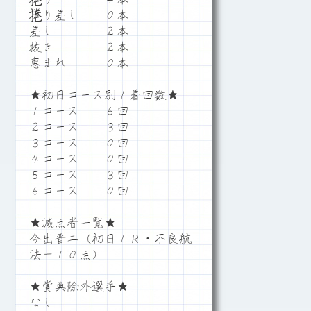
捲り差し ０本
差し ２本
抜き ２本
恵まれ ０本
★初日コース別１着回数★
１コース ６回
２コース ３回
３コース ０回
４コース ０回
５コース ３回
６コース ０回
★減点者一覧★
今出晋二（初日１Ｒ・不良航
法－１０点）
★賞典除外選手★
なし