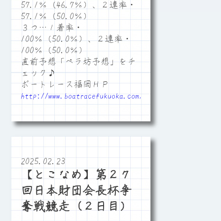
57.1％（46.7％）、２連率・
57.1％（50.0％）
３つ…１着率・
100％（50.0％）、２連率・
100％（50.0％）
直前予想「ペラ坊予想」をチ
ェック♪
ボートレース福岡ＨＰ
http://www.boatracefukuoka.com/
2025.02.23
【とこなめ】第２７
回日本財団会長杯争
奪戦競走（２日目）