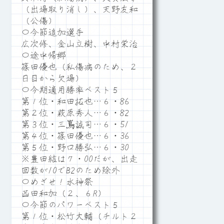
（出場取り消し）、天野友和
（公傷）
〇今節追加選手
広次修、金山立樹、中村栄治
〇途中帰郷
篠田優也（私傷病のため、２
日目から欠場）
〇今期適用勝率ベスト５
第１位・和田拓也…６・86
第２位・萩原秀人…６・82
第３位・三嶌誠司…６・51
第４位・篠田優也…６・36
第５位・野口勝弘…６・30
※豊田結は７・00だが、出走
回数が10でB2のため除外
〇めざせ！水神祭
西田和加（２、６R）
〇今節のパワーベスト５
第１位・松竹大輔（チルト２