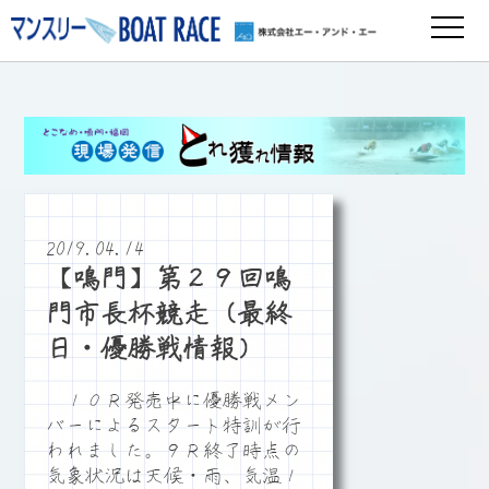
2019.04.14
【鳴門】第２９回鳴
門市長杯競走（最終
日・優勝戦情報）
１０Ｒ発売中に優勝戦メン
バーによるスタート特訓が行
われました。９Ｒ終了時点の
気象状況は天候・雨、気温１