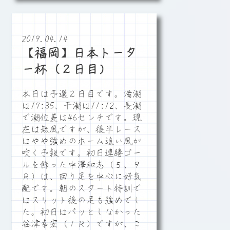
2019.04.14
【福岡】日本トータ
ー杯（２日目）
本日は予選２日目です。満潮
は17:35、干潮は11:12、長潮
で潮位差は46センチです。現
在は無風ですが、後半レース
はやや強めのホーム追い風が
吹く予報です。初日連勝ゴー
ルを飾った中澤和志（５、９
Ｒ）は、回り足を中心に好気
配です。朝のスタート特訓で
はスリット後の足も強めでし
た。初日はパッとしなかった
谷津幸宏（１Ｒ）ですが、こ