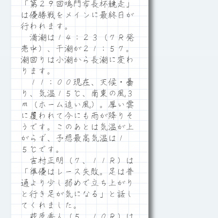
「第２９回鳴門市長杯競走」
は優勝戦をメインに最終日が
行われます。
満潮は１４：２３（７Ｒ発
売中）、干潮が２１：５７。
潮回りは小潮から長潮に変わ
ります。
１１：００現在、天候・曇
り、気温１５℃、南東の風３
ｍ（ホーム追い風）。厚い雲
に覆われて今にも雨が降りそ
うです。このあとは気温が上
がらず、予想最高気温は１
５℃です。
吉村正明（７、１１Ｒ）は
「準優はレース失敗。足は普
通より少し弱めで立ち上がり
と行き足が気になる」と話し
てくれました。
萩原秀人（５、１０Ｒ）は