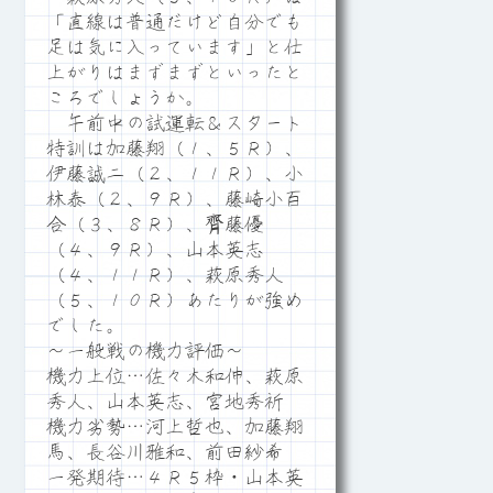
「直線は普通だけど自分でも
足は気に入っています」と仕
上がりはまずまずといったと
ころでしょうか。
午前中の試運転＆スタート
特訓は加藤翔（１、５Ｒ）、
伊藤誠二（２、１１Ｒ）、小
林泰（２、９Ｒ）、藤崎小百
合（３、８Ｒ）、齊藤優
（４、９Ｒ）、山本英志
（４、１１Ｒ）、萩原秀人
（５、１０Ｒ）あたりが強め
でした。
～一般戦の機力評価～
機力上位…佐々木和伸、萩原
秀人、山本英志、宮地秀祈
機力劣勢…河上哲也、加藤翔
馬、長谷川雅和、前田紗希
一発期待…４Ｒ５枠・山本英