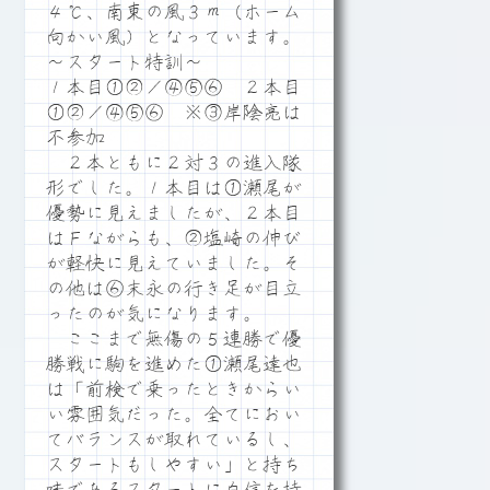
４℃、南東の風３ｍ（ホーム
向かい風）となっています。
～スタート特訓～
１本目①②／④⑤⑥ ２本目
①②／④⑤⑥ ※③岸陰亮は
不参加
２本ともに２対３の進入隊
形でした。１本目は①瀬尾が
優勢に見えましたが、２本目
はＦながらも、②塩崎の伸び
が軽快に見えていました。そ
の他は⑥末永の行き足が目立
ったのが気になります。
ここまで無傷の５連勝で優
勝戦に駒を進めた①瀬尾達也
は「前検で乗ったときからい
い雰囲気だった。全てにおい
てバランスが取れているし、
スタートもしやすい」と持ち