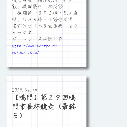
機力劣勢…横澤剛治、村田
敦、篠田優也、松浦努
一発期待…８Ｒ３枠・荒田泰
明、11Ｒ５枠・小野寺智洋
直前予想「ペラ坊予想」をチ
ェック♪
ボートレース福岡ＨＰ
http://www.boatrace-
fukuoka.com/
2019.04.14
【鳴門】第２９回鳴
門市長杯競走（最終
日）