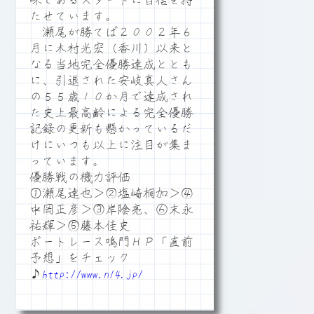
味であるスタートに自信を持
たせています。
瀬尾が勝てば２００２年６
月に木村光宏（香川）以来と
なる当地完全優勝達成ととも
に、引退された安岐真人さん
の５５歳１０か月で達成され
た史上最高齢による完全優勝
記録の更新も懸かっているだ
けにいつも以上に注目が集ま
っています。
優勝戦の機力評価
①瀬尾達也＞②塩崎桐加＞④
中岡正彦＞③岸陰亮、⑥末永
祐輝＞⑤藤本佳史
ボートレース鳴門ＨＰ「直前
予想」をチェック
♪
http://www.n14.jp/