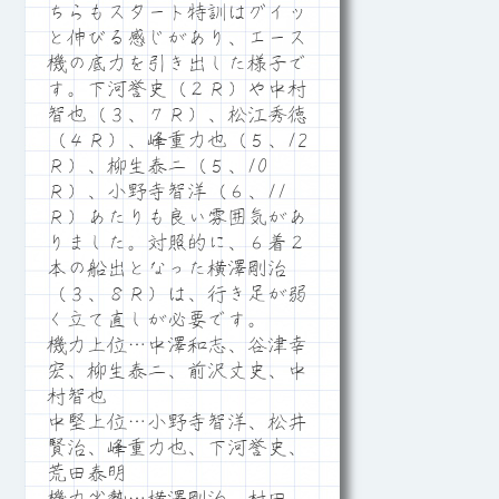
ちらもスタート特訓はグイッ
と伸びる感じがあり、エース
機の底力を引き出した様子で
す。下河誉史（２Ｒ）や中村
智也（３、７Ｒ）、松江秀徳
（４Ｒ）、峰重力也（５、12
Ｒ）、柳生泰二（５、10
Ｒ）、小野寺智洋（６、11
Ｒ）あたりも良い雰囲気があ
りました。対照的に、６着２
本の船出となった横澤剛治
（３、８Ｒ）は、行き足が弱
く立て直しが必要です。
機力上位…中澤和志、谷津幸
宏、柳生泰二、前沢丈史、中
村智也
中堅上位…小野寺智洋、松井
賢治、峰重力也、下河誉史、
荒田泰明