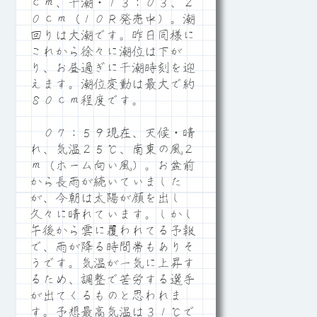
ｃｍ、干潮・１３：０３、２
０ｃｍ（１０Ｒ発売中）。潮
回りは大潮です。昨日同様に
これから徐々に潮位は下が
り、お昼過ぎに干潮時刻を迎
えます。潮位変動は最大で約
８０ｃｍ程度です。
０７：５９現在、天候・晴
れ、気温２５℃、南東の風２
ｍ（ホーム向い風）。お盆前
から長雨が続いていました
が、今朝は太陽が顔を出し
久々に晴れています。しかし
午後から雲に覆われてる予報
で、雨が降る時間帯もありそ
うです。気温が一気に上昇す
るため、調整で苦労する選手
が出てくるものと思われま
す。予想最高気温は３１℃で