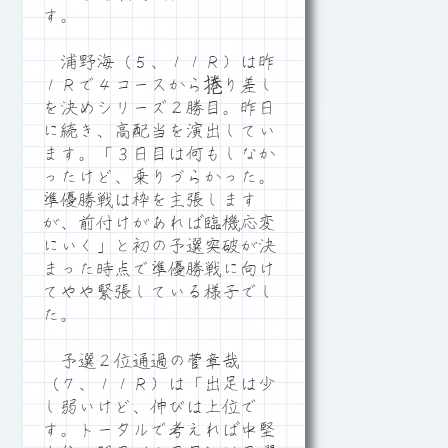
す。
浦野海（５、１１Ｒ）は昨
１Ｒで４コースから捲り差し
を決めシリーズ２勝目。昨日
に続き、高配当を演出してい
ます。「３日目は何もしなか
ったけど、乗りづらかった。
準優勝戦は枠を主張します
が、前付けがあれば臨機応変
にいく」と初の予選突破が決
まった時点で準優勝戦に向け
てやや緊張している様子でし
た。
予選２位通過の菅章哉
（７、１１Ｒ）は「出足は少
し弱いけど、伸びは上位で
す。トータルで考えれば中堅