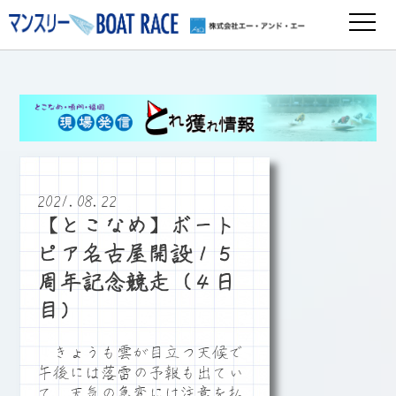
2021.08.22
【とこなめ】ボート
ピア名古屋開設１５
周年記念競走（４日
目）
きょうも雲が目立つ天候で
午後には落雷の予報も出てい
て、天気の急変には注意を払