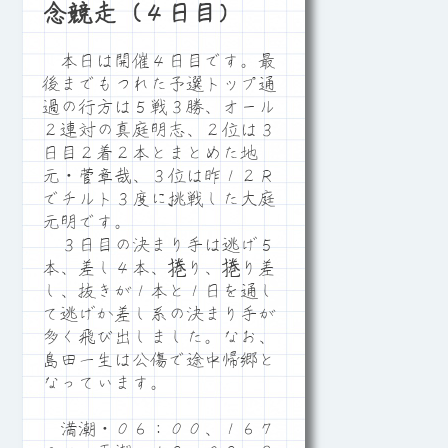
念競走（４日目）
本日は開催４日目です。最
後までもつれた予選トップ通
過の行方は５戦３勝、オール
２連対の真庭明志、２位は３
日目２着２本とまとめた地
元・菅章哉、３位は昨１２Ｒ
でチルト３度に挑戦した大庭
元明です。
３日目の決まり手は逃げ５
本、差し４本、捲り、捲り差
し、抜きが１本と１日を通し
て逃げか差し系の決まり手が
多く飛び出しました。なお、
島田一生は公傷で途中帰郷と
なっています。
満潮・０６：００、１６７