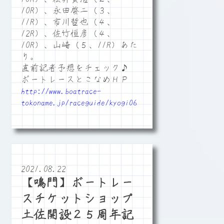
10R）、永田啓二（３、
11R）、市川哲也（４、
12R）、佐竹恒彦（４、
10R）、山崎（５、11R）あた
り。
直前記者予想をチェック♪
ボートレースとこなめＨＰ
http://www.boatrace-
tokoname.jp/raceguide/kyogi06
2021.08.22
【鳴門】ボートレー
スチケットショップ
土佐開設２５周年記