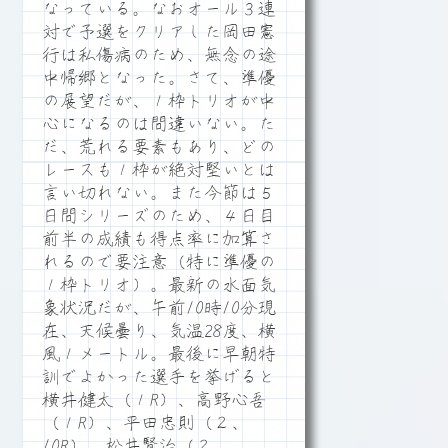
なっている。なおオール３連
対で予選をクリアした岡田憲
行は私傷病のため、無念の途
中帰郷となった。さて、準優
の展望だが、１枠トリオが中
心になるのは間違いない。た
だ、荒れる要素もあり、どの
レースも１枠が絶対堅いとは
言い切れない。また今節は５
日間シリーズのため、４日目
前半の成績も得点率に加算さ
れるので要注意（特に準優の
１枠トリオ）。最新の水面気
象状況だが、午前10時10分現
在、天候曇り、気温28度、横
風１メートル。最後に早朝特
訓でよかった選手を挙げると
横井健太（１R）、高野心吾
（１R）、平田忠則（２、
10R）、松井賢治（２、