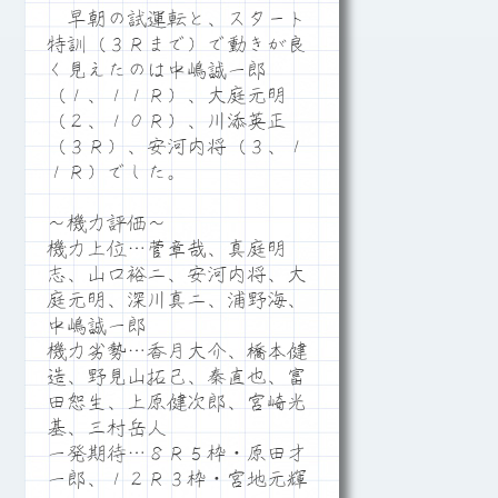
早朝の試運転と、スタート
特訓（３Ｒまで）で動きが良
く見えたのは中嶋誠一郎
（１、１１Ｒ）、大庭元明
（２、１０Ｒ）、川添英正
（３Ｒ）、安河内将（３、１
１Ｒ）でした。
～機力評価～
機力上位…菅章哉、真庭明
志、山口裕二、安河内将、大
庭元明、深川真二、浦野海、
中嶋誠一郎
機力劣勢…香月大介、橋本健
造、野見山拓己、秦直也、富
田恕生、上原健次郎、宮崎光
基、三村岳人
一発期待…８Ｒ５枠・原田才
一郎、１２Ｒ３枠・宮地元輝