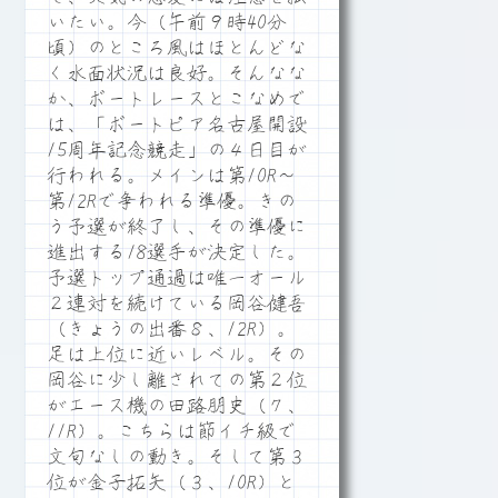
いたい。今（午前９時40分
頃）のところ風はほとんどな
く水面状況は良好。そんなな
か、ボートレースとこなめで
は、「ボートピア名古屋開設
15周年記念競走」の４日目が
行われる。メインは第10R～
第12Rで争われる準優。きの
う予選が終了し、その準優に
進出する18選手が決定した。
予選トップ通過は唯一オール
２連対を続けている岡谷健吾
（きょうの出番８、12R）。
足は上位に近いレベル。その
岡谷に少し離されての第２位
がエース機の田路朋史（７、
11R）。こちらは節イチ級で
文句なしの動き。そして第３
位が金子拓矢（３、10R）と