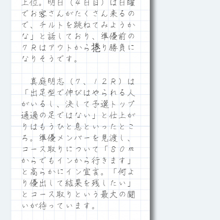
上位。明日（４日目）は日曜
でお客さんがたくさん来るの
で、チルトを跳ねてみようか
な」と話しており、準優前の
７Ｒはアウトから捲り勝負に
なりそうです。
真庭明志（７、１２Ｒ）は
「出足型で伸びはやられる人
がいるし、決して予選トップ
通過の足ではない」と仕上が
りはもうひと息といったとこ
ろ。準優メンバーを見渡し、
コース取りについて「８０ｍ
からでもインから行きます」
と高らかにイン宣言。「何よ
り優出して結果を残したい」
とコース取りという最大の闘
いが待っています。