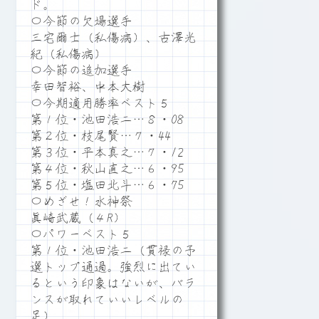
ド。
〇今節の欠場選手
三宅爾士（私傷病）、古澤光
紀（私傷病）
〇今節の追加選手
幸田智裕、中本大樹
〇今期適用勝率ベスト５
第１位・池田浩二…８・08
第２位・枝尾賢…７・44
第３位・平本真之…７・12
第４位・秋山直之…６・95
第５位・塩田北斗…６・75
〇めざせ！水神祭
眞崎武蔵（４R）
〇パワーベスト５
第１位・池田浩二（貫禄の予
選トップ通過。強烈に出てい
るという印象はないが、バラ
ンスが取れていいレベルの
足）