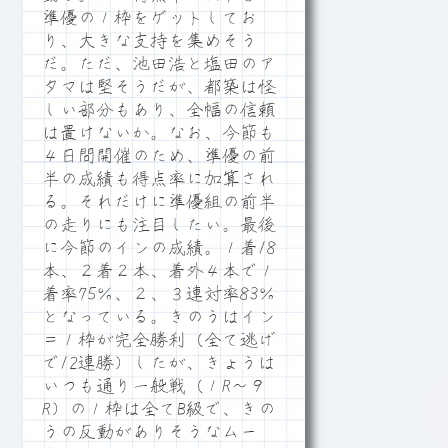
準優の１枠をゲットしてお
り、大きな支持を集めそう
だ。ただ、池田浩と塩田のア
タマは堅そうだが、都築は怪
しい部分もあり、全幅の信頼
は置けないか。なお、今節も
４日間開催のため、準優の前
半の成績も得点率に加算され
る。それだけに準優組の前半
の走りにも注目したい。最後
に今節のインの成績。１着18
本、２着２本、着外４本で１
着率75％、２、３連対率83％
となっている。きのうはイン
＝１枠が完全勝利（全て逃げ
で12連勝）したが、きょうは
いつも通り一般戦（１R～９
R）の１枠は全てB級で、きの
うの反動がありそうなムー