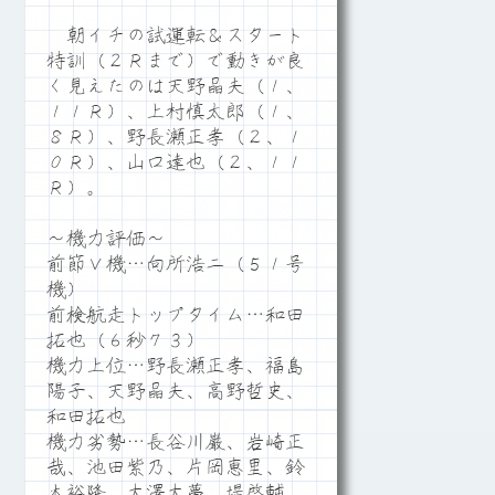
朝イチの試運転＆スタート
特訓（２Ｒまで）で動きが良
く見えたのは天野晶夫（１、
１１Ｒ）、上村慎太郎（１、
８Ｒ）、野長瀬正孝（２、１
０Ｒ）、山口達也（２、１１
Ｒ）。
～機力評価～
前節Ｖ機…向所浩二（５１号
機）
前検航走トップタイム…和田
拓也（６秒７３）
機力上位…野長瀬正孝、福島
陽子、天野晶夫、高野哲史、
和田拓也
機力劣勢…長谷川巌、岩崎正
哉、池田紫乃、片岡恵里、鈴
木裕隆、大澤大夢、堤啓輔、