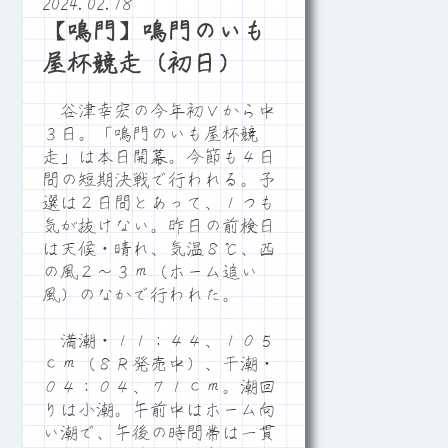
2024.02.18
【鳴門】鳴門のいも
屋杯競走（初日）
谷津幸宏の今年初Ｖから中
３日。「鳴門のいも屋杯競
走」は本日開幕。今節も４日
間の短期決戦で行われる。予
選は２日間とあって、１つも
気が抜けない。昨日の前検日
は天候・晴れ、気温８℃、西
の風２～３ｍ（ホーム追い
風）のなかで行われた。
満潮・１１：４４、１０５
ｃｍ（８Ｒ発売中）、干潮・
０４：０４、７１ｃｍ。潮回
りは小潮。午前中はホーム向
い潮で、午後の時間帯は一貫