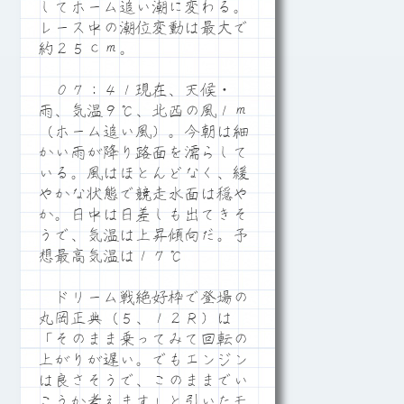
してホーム追い潮に変わる。
レース中の潮位変動は最大で
約２５ｃｍ。
０７：４１現在、天候・
雨、気温９℃、北西の風１ｍ
（ホーム追い風）。今朝は細
かい雨が降り路面を濡らして
いる。風はほとんどなく、緩
やかな状態で競走水面は穏や
か。日中は日差しも出てきそ
うで、気温は上昇傾向だ。予
想最高気温は１７℃
ドリーム戦絶好枠で登場の
丸岡正典（５、１２Ｒ）は
「そのまま乗ってみて回転の
上がりが遅い。でもエンジン
は良さそうで、このままでい
こうか考えます」と引いたモ