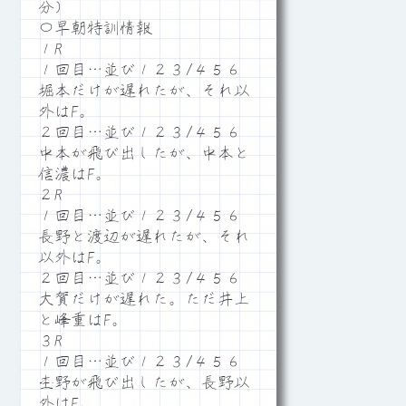
分）
〇早朝特訓情報
１R
１回目…並び１２３/４５６
堀本だけが遅れたが、それ以
外はF。
２回目…並び１２３/４５６
中本が飛び出したが、中本と
信濃はF。
２R
１回目…並び１２３/４５６
長野と渡辺が遅れたが、それ
以外はF。
２回目…並び１２３/４５６
大賀だけが遅れた。ただ井上
と峰重はF。
３R
１回目…並び１２３/４５６
杢野が飛び出したが、長野以
外はF。