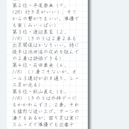
第２位・平尾崇典（７、
12R）行き足がいいし、そこ
からの繋がりもいい。準優で
も楽しみいっぱい）
第３位・渡辺真至（２、
11R）（きのうは２着２本も
出足関係はかなりいい。特に
後半は池田浩の攻めを阻んで
の２着は評価できる）
第４位・石田章央（６、
11R）（１着こそないが、オ
ール３連対が示す通り、レー
ス足が光る）
第５位・秋山直之（５、
11R）（きのうは外枠デーに
もかかわらず３、２着。それ
も猛烈な追い上げ。ターンの
凄さもあるが、回り足は実に
スムーズで準優でも出番十