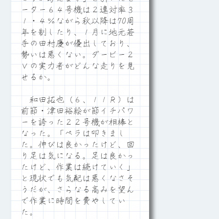
ーター６４号機は２連対率３
１・４％ながら秋以降は70周
年を制したり、１月に地元若
手の田村慶が優出しており、
勢いは悪くない。ダービー２
Ｖの実力者がどんな走りを見
せるか。
和田拓也（６、１１Ｒ）は
前節・津田裕絵が節イチパワ
ーを誇った２２号機が相棒と
なった。「ペラは叩きまし
た。伸びは良かったけど、回
り足は気になる。足は良かっ
たけど、作業は続けていく」
と現状でも気配は悪くなさそ
うだが、さらなる高みを望ん
で作業に時間を費やしてい
た。