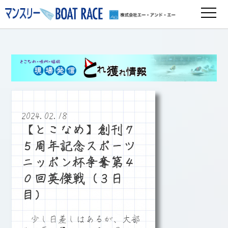
2024.02.18
【とこなめ】創刊７
５周年記念スポーツ
ニッポン杯争奪第４
０回英傑戦（３日
目）
少し日差しはあるが、大部