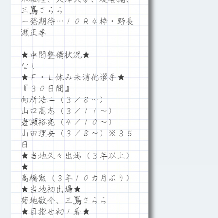
三嶌さらら
一発期待…１０Ｒ４枠・野長
瀬正孝
★中間整備状況★
なし
★Ｆ・Ｌ休み未消化選手★
『３０日間』
向所浩二（３／８～）
山口高志（３／１１～）
岩瀬裕亮（４／１０～）
山田理央（３／８～）※３５
日
★当地久々出場（３年以上）
★
高橋勲（３年１０カ月ぶり）
★当地初出場★
菊地敬介、三嶌さらら
★目指せ初１着★