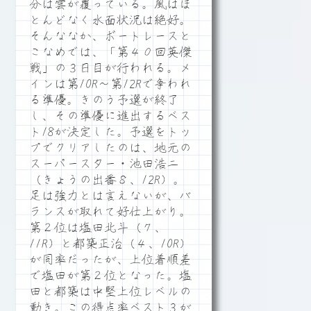
分は雲が覆っている。風はほ
とんどなく水面状況は絶好。
そんななか、ボートレースと
こなめでは、「第４０回英傑
戦」の３日目が行われる。メ
インは第10R～第12Rで争われ
る準優。きのう予選が終了
し、その準優に進出するベス
ト18が決定した。予選をトッ
プでクリアしたのは、地元の
スーパースター・池田浩二
（きょうの出番８、12R）。
足は強力とは言えないが、バ
ランスが取れて好仕上がり。
第２位は塩田北斗（７、
11R）と都築正治（４、10R）
が同率だったが、上位着順差
で塩田が第２位となった。塩
田と都築は中堅上位レベルの
動き。この得点率ベスト３が