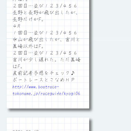
２回目…並び１２３/４５６
杢野と長野が飛び出したが、
杢野だけがF。
４R
１回目…並び１２３/４５６
中山が飛び出したが、吉川と
眞崎以外はF。
２回目…並び１２３/４５６
吉川が少し遅れた。ただ眞崎
はF。
直前記者予想をチェック♪
ボートレースとこなめＨＰ
http://www.boatrace-
tokoname.jp/raceguide/kyogi06