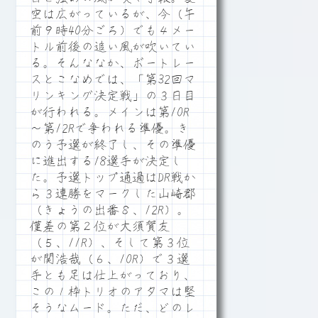
空は広がっているが、今（午
前９時40分ごろ）でも４メー
トル前後の追い風が吹いてい
る。そんななか、ボートレー
スとこなめでは、「第32回マ
リンキング決定戦」の３日目
が行われる。メインは第10R
～第12Rで争われる準優。き
のう予選が終了し、その準優
に進出する18選手が決定し
た。予選トップ通過はDR戦か
ら３連勝をマークした山崎郡
（きょうの出番８、12R）。
僅差の第２位が大須賀友
（５、11R）、そして第３位
が関浩哉（６、10R）で３選
手とも足は仕上がっており、
この１枠トリオのアタマは堅
そうなムード。ただ、どのレ