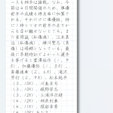
ースも相手は接戦。なお、今
節は４日間開催のため、準優
前半の成績も得点率に加算さ
れる。それだけに準優組、特
に１枠トリオの前半の走りか
らも目が離せないところ。ま
た吉岡誠（私傷病）、江本真
治（私傷病）、横川聖志（負
傷）は帰郷となっている。最
後に早朝特訓でよかった選手
を挙げると富澤祐作（１、９
R）、加藤優弥（１、８R）、
斎藤達希（２、６R）、滝沢
芳行（２、９R）、松本純平
（３、10R）、川島圭司
（３、10R）、梶野学志
（３、12R）、三浦洋次朗
（４、12R）、相原利章
（４、11R）、服部幸男
（４、10R）あたり。