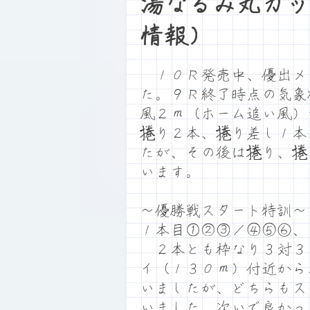
湯なるみ丸カッ
情報）
１０Ｒ発売中、優出メ
た。９Ｒ終了時点の気象
風２ｍ（ホーム追い風）
捲り２本、捲り差し１本
たが、その後は捲り、捲
います。
～優勝戦スタート特訓～
１本目①②③／④⑤⑥、
２本とも枠なり３対３
イ（１３０ｍ）付近から
いましたが、どちらもス
いました。次いで良かっ