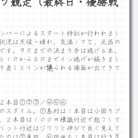
プ競走（最終日・優勝戦
ンバーによるスタート特訓が行われまし
状況は天候・晴れ、気温１７℃、北西の
です。９Ｒまでの決まり手は逃げ６本、
と１Ｒから５Ｒまでイン逃げが続きまし
り差しとインが捲られる場面が出てきて
２本目①②③／④⑤⑥
のスタイル。①島村は１本目は小回りブ
、２本目は１００ｍ標識付近で起こして
リット付近はジワリと伸びて良く見えて
たのは②原田。⑥田中も１本目は行き足