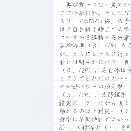
再び雲一つない爽やか
さに小春日和。そんなな
スリーBOATRACE杯
は２日目終了時点での得
つかずの３連勝の石田章
黒柳浩孝（３、11R）
が、ともにレースに行っ
者とは明らかにパワー負
（８、12R）。足自体
とテクでどれだけカバー
のが好パワーの地元勢。
（３、12R）、北野輝
推定ボーダーだが６点よ
懸かるのは上村純一（４、
最後に早朝特訓でよかっ
R）、木村浩士（１、８