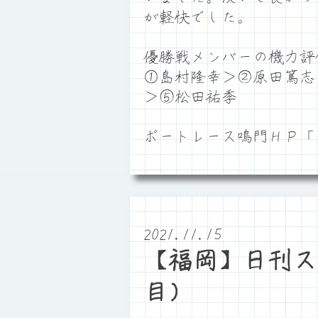
が軽快でした。
優勝戦メンバーの機力評
①島村隆幸＞②原田篤志
＞⑤松田祐季
ボートレース鳴門ＨＰ
2021.11.15
【福岡】日刊ス
目）