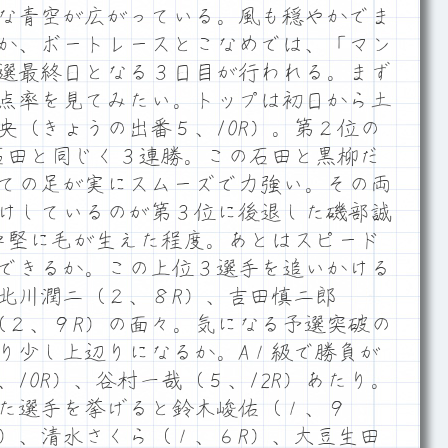
な青空が広がっている。風も穏やかでま
か、ボートレースとこなめでは、「マン
」の予選最終日となる３日目が行われる。まず
点率を見てみたい。トップは初日から土
央（きょうの出番５、10R）。第２位の
も石田と同じく３連勝。この石田と黒柳だ
ての足が実にスムーズで力強い。その両
けしているのが第３位に後退した磯部誠
は中堅に毛が生えた程度。あとはスピード
できるか。この上位３選手を追いかける
北川潤二（２、８R）、吉田慎二郎
季（２、９R）の面々。気になる予選突破の
り少し上辺りになるか。A１級で勝負が
10R）、谷村一哉（５、12R）あたり。
た選手を挙げると鈴木峻佑（１、９
R）、清水さくら（１、６R）、大豆生田