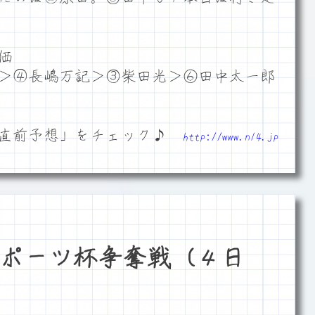
価
＞④長嶋万記＞③柴田光＞⑥田中太一郎
「直前予想」をチェック♪
http://www.n14.jp
ポーツ杯争奪戦（４日