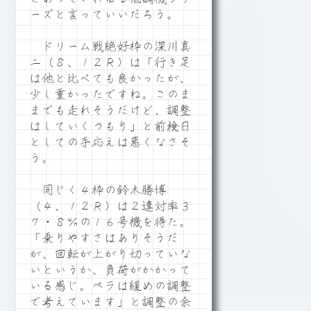
ーズと言っていいだろう。
ドリーム戦絶好枠の深川真
二（８、１２Ｒ）は「行き足
は他と比べても良かったが、
少し重かったですね。このま
までも走れそうだけど、調整
はしていくつもり」と前検日
としての手応えは悪くなさそ
う。
同じく４枠の鈴木勝博
（４、１２Ｒ）は２連対率３
７・８％の１６号機を得た。
「乗りやすさはありそうだ
が、回転が上がり切っていな
いというか、負荷がかかって
いる感じ。ペラは緩めの調整
で考えています」と調整の余