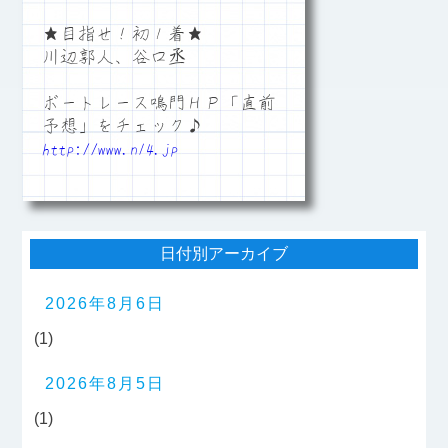
★目指せ！初１着★
川辺郭人、谷口丞
ボートレース鳴門ＨＰ「直前
予想」をチェック♪
http://www.n14.jp
日付別アーカイブ
2026年8月6日
(1)
2026年8月5日
(1)