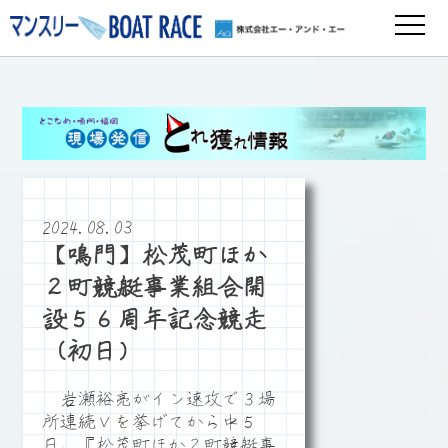
2024.08.03
【鳴門】松茂町ほか
２町競艇事業組合開
設５６周年記念競走
（初日）
岩瀬裕亮がイン速攻で３場
所連続Ｖを挙げてから中５
日。『松茂町ほか２町競艇事