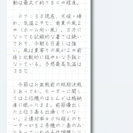
動は最大で約７５ｃｍ程度。
０７：３８現在、天候・晴
れ、気温２９℃、南東の風２
ｍ（ホーム向い風）。８月に
なっても記録的な暑さは続い
ており、今朝も日差しは強
い。風は東寄りの風が２ｍ前
後と比較的に穏やかな予報と
なっている。予想最高気温は
３５℃
今節はお盆戦前の短期決戦
とあってか、モーターに関し
ては上位機のほとんどは格納
庫に眠ったまま。前節優出し
た上位３基も出場していな
い。２連対率４０％超えのモ
ーターが５２号機の１基のみ
とあっていわゆる低調機シリ