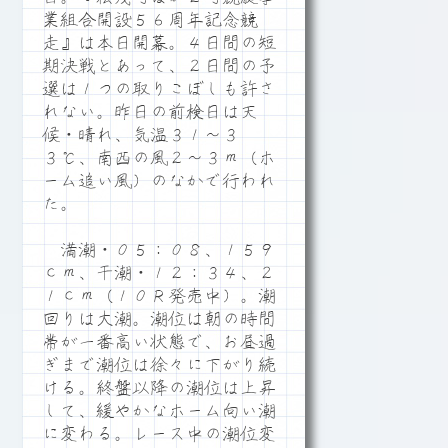
業組合開設５６周年記念競
走』は本日開幕。４日間の短
期決戦とあって、２日間の予
選は１つの取りこぼしも許さ
れない。昨日の前検日は天
候・晴れ、気温３１～３
３℃、南西の風２～３ｍ（ホ
ーム追い風）のなかで行われ
た。
満潮・０５：０８、１５９
ｃｍ、干潮・１２：３４、２
１ｃｍ（１０Ｒ発売中）。潮
回りは大潮。潮位は朝の時間
帯が一番高い状態で、お昼過
ぎまで潮位は徐々に下がり続
ける。終盤以降の潮位は上昇
して、緩やかなホーム向い潮
に変わる。レース中の潮位変