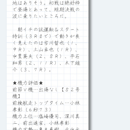
地はありそう。初戦は絶好枠
で登場とあって、短期決戦の
波に乗りたいところだ。
朝イチの試運転＆スタート
特訓（３Ｒまで）で動きが良
く見えたのは市川哲也（１、
９Ｒ）、土山卓也（１Ｒ）、
中里英夫（２、８Ｒ）、平石
和男（２、１１Ｒ）、木下雄
介（３、７Ｒ）。
★機力評価★
前節Ｖ機…出場なし【８２号
機】
前検航走トップタイム…小林
孝彰（６秒７３）
機力上位…塩崎優司、深川真
二、前出達吉、小林孝彰
機力劣勢…亀本勇樹、北中元