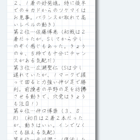
２、１着の好発進。特に後半
での４カドからのツケマイは
お見事。バランスが取れて高
いレベルの動き）
第２位…佐藤博亮（初戦は２
着だったが、Sしてから少し
のぞく感じもあった。きょう
の４、５枠でも十分にチャン
スがある気配だ）
第３位…広瀬聖仁（Sは少し
遅れていたが、１マークで握
って回ると力強い伸び足で勝
利。前操者の平野の足を彷彿
させる動きで、穴党はきょう
も注目！）
第４位…仲口博崇（３、８
R）（初日は２着２本だった
が、動きはいい。インでなく
ても狙える気配）
第５位…北川潤二（復活した