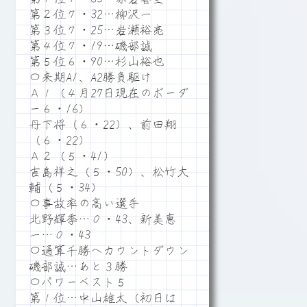
第２位７・32…柳沢一
第３位７・25…岩瀬裕亮
第４位７・19…磯部誠
第５位６・90…杉山裕也
〇来期A1、A2勝負駆け
Ａ１（４月27日現在のボーダ
ー６・16）
丹下将（６・22）、前田翔
（６・22）
Ａ２（５・41）
吉島祥之（５・50）、松竹大
輔（５・34）
〇事故率の高い選手
北野輝季…０・43、新美恵
一…０・43
〇通算千勝へカウントダウン
磯部誠…あと３勝
〇パワーベスト５
第１位…中山雄太（初日は