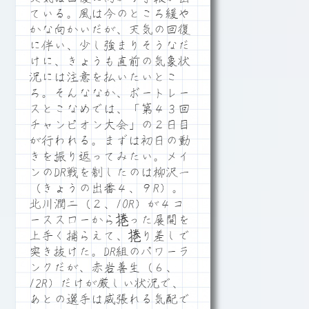
ている。風は今のところ緩や
かな向かいだが、天気の回復
に伴い、少し強まりそうなだ
けに、きょうも直前の気象状
況には注意を払いたいとこ
ろ。そんななか、ボートレー
スとこなめでは、「第４３回
チャンピオン大会」の２日目
が行われる。まずは初日の動
きを振り返ってみたい。メイ
ンのDR戦を制したのは柳沢一
（きょうの出番４、９R）。
北川潤二（２、10R）が４コ
ーススローから捲った展開を
上手く捕らえて、捲り差しで
突き抜けた。DR組のパワーラ
ンクだが、赤岩善生（６、
12R）だけが厳しい状況で、
あとの選手は威張れる気配で