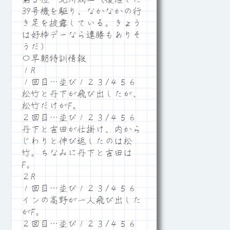
39号機を駆り、なかなかの行
き足を披露している。きょう
は好枠デーなら連勝もありそ
うだ）
〇早朝特訓情報
１R
１回目…並び１２３/４５６
松竹と丹下が飛び出したが、
松竹だけがF。
２回目…並び１２３/４５６
丹下と吉田が仕掛け、内から
じわりと伸び返したのは松
竹。ちなみに丹下と吉田は
F。
２R
１回目…並び１２３/４５６
インの高野が一人飛び出した
がF。
２回目…並び１２３/４５６