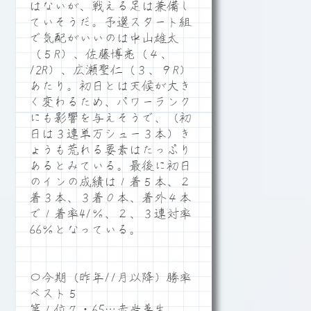
はないが、戦える足は兼備し
ていそうだ。予選スタート組
で気配がいいのは中山雄太
（５R）、佐藤博亮（４、
12R）、広瀬聖仁（３、９R）
あたり。初日とは天候が大き
く変わるため、パワーランク
にも影響を与えそうで、（初
日は３連単万シュー３本）き
ょうも荒れる要素はたっぷり
あるとみている。最後に初日
のインの成績は１着５本、２
着３本、３着０本、着外４本
で１着率41％、２、３連対率
66％となっている。
〇今期（昨年11月以降）勝率
ベスト５
第１位７・65…赤岩善生