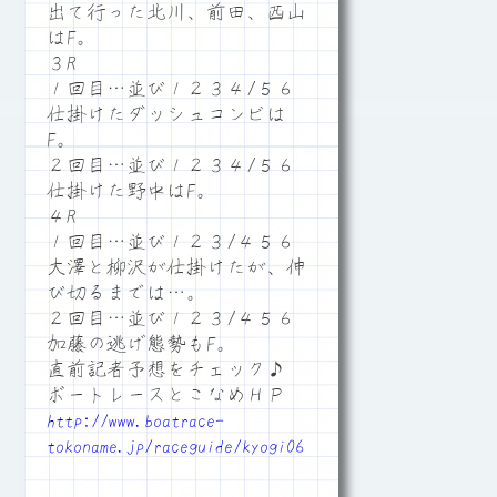
出て行った北川、前田、西山
はF。
３R
１回目…並び１２３４/５６
仕掛けたダッシュコンビは
F。
２回目…並び１２３４/５６
仕掛けた野中はF。
４R
１回目…並び１２３/４５６
大澤と柳沢が仕掛けたが、伸
び切るまでは…。
２回目…並び１２３/４５６
加藤の逃げ態勢もF。
直前記者予想をチェック♪
ボートレースとこなめＨＰ
http://www.boatrace-
tokoname.jp/raceguide/kyogi06