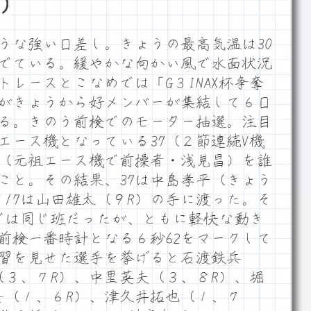
）
うな強い日差し。きょうの最高気温は30
でている。緩やかな向かい風で水面状況
レースとこなめでは「G３INAX杯争奪
がきょうから好メンバーが集結して６日
る。きのう前検でのモーター抽選。注目
エース機となっている37（２節連続V機
7（元祖エース機で前操者・浅見昌）を誰
こと。その結果、37は中島孝平（きょう
て17は山田雄太（９R）の手に渡った。そ
では同じ班だったが、ともに軽快な動き
前検一番時計となる６秒62をマークして
習を見せた選手を挙げると石渡鉄兵
（３、７R）、中里英夫（３、８R）、堀
吾（１、６R）、津久井拓也（１、７