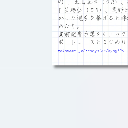
R）、土山卓也（９R）
日笠勝弘（５R）、黒野
かった選手を挙げると畔
あたり。
直前記者予想をチェック
ボートレースとこなめ
tokoname.jp/raceguide/kyogi06