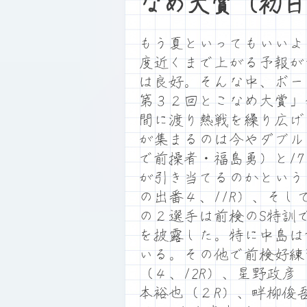
なめ大賞（初日
もう夏といってもいいよ
度近くまで上がる予報が
は良好。そんな中、ボート
第３２回とこなめ大賞」
間に渡り熱戦を繰り広げ
が集まるのは今やダブル
で前操者・福島勇）と1
が引き当てるのかという
の出番４、11R）、そし
の２選手は前検のS特訓
を披露した。特に中島は
いる。その他で前検好練
（４、12R）、星野政彦
本裕也（２R）、畔柳俊