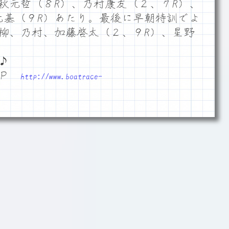
、秋元哲（８R）、乃村康友（２、７R）、
元基（９R）あたり。最後に早朝特訓でよ
柳、乃村、加藤啓太（２、９R）、星野
♪
ＨＰ
http://www.boatrace-