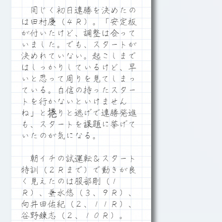
同じく初日連勝を決めたの
は田村慶（４Ｒ）。「安定板
が付いたけど、調整は合って
いました。でも、スタートが
決めれていない。起こしまで
はしっかりしているけど、早
いと思って周りを見てしまっ
ている。自信の持ったスター
トを行かないといけません
ね」と捲りと逃げで連勝発進
も、スタートを課題に挙げて
いたのが気になる。
朝イチの試運転＆スタート
特訓（２Ｒまで）で動きが良
く見えたのは服部剛（１
Ｒ）、垂水悠（３、９Ｒ）、
向井田佑紀（２、１１Ｒ）、
谷野錬志（２、１０Ｒ）。