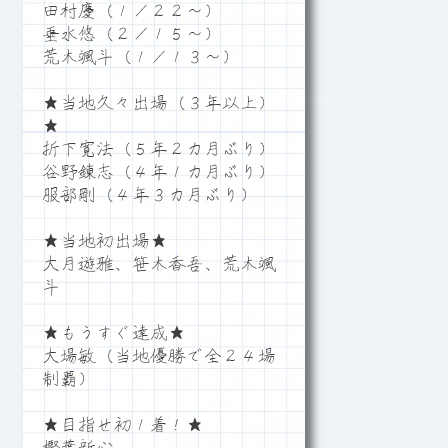
田村慶（１／２２～）
垂水悠（２／１５～）
荒木颯斗（１／１３～）
★当地久々出場（３年以上）
★
折下寛法（５年２カ月ぶり）
谷野錬志（４年１カ月ぶり）
服部剛（４年３カ月ぶり）
★当地初出場★
大月遊雅、笹木香吾、荒木颯
斗
★もうすぐ達成★
大場敏（当地優勝で全２４場
制覇）
★目指せ初１着！★