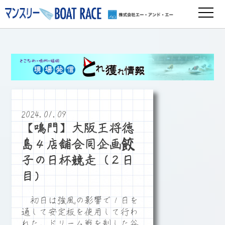
2024.01.09
【鳴門】大阪王将徳
島４店舗合同企画餃
子の日杯競走（２日
目）
初日は強風の影響で１日を
通して安定板を使用して行わ
れた。ドリーム戦を制した谷