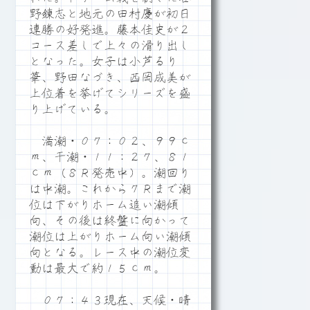
野錬志と地元の田村慶が初日
連勝の好発進。藤本佳史が２
コース差しで上々の滑り出し
となった。女子は小芦るり
華、野田なづき、西岡成美が
上位着を挙げてシリーズを盛
り上げている。
満潮・０７：０２、９９ｃ
ｍ、干潮・１１：２７、８１
ｃｍ（８Ｒ発売中）。潮回り
は中潮。これから７Ｒまで潮
位は下がりホーム追い潮傾
向、その後は終盤に向かって
潮位は上がりホーム向い潮傾
向となる。レース中の潮位変
動は最大で約１５ｃｍ。
０７：４３現在、天候・晴