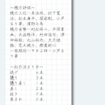
～機力評価～
機力上位…角浜修、折下寛
法、松本庸平、服部剛、小芦
るり華、濱野斗馬
機力劣勢…村松修二、平岡重
典、大西隆洋、村田浩司、津
田裕絵、丸山祐也、大月遊
雅、荒木颯斗、樫葉新心
一発期待…９Ｒ２枠・小芦る
り華
～初日決まり手～
逃げ ６本
捲り ３本
捲り差し １本
差し ２本
抜き ０本
恵まれ ０本