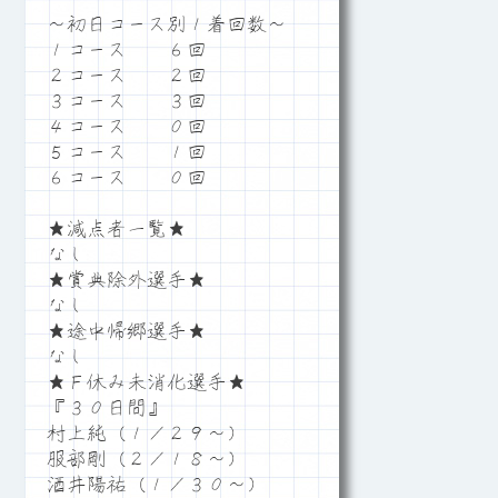
～初日コース別１着回数～
１コース ６回
２コース ２回
３コース ３回
４コース ０回
５コース １回
６コース ０回
★減点者一覧★
なし
★賞典除外選手★
なし
★途中帰郷選手★
なし
★Ｆ休み未消化選手★
『３０日間』
村上純（１／２９～）
服部剛（２／１８～）
酒井陽祐（１／３０～）