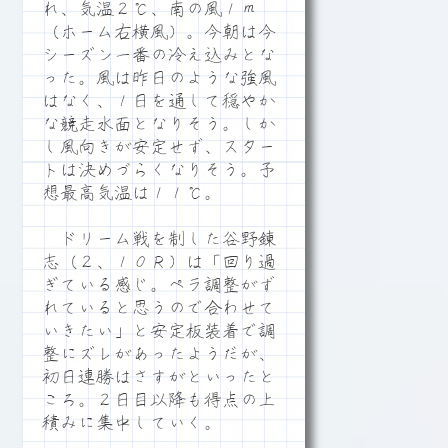
れ、気温２℃、南の風１ｍ
（ホーム右横風）。今朝は今
シーズン一番の冷え込みとな
った。風は昨日のような強風
はなく、１日を通して穏やか
な競走水面となりそう。しか
し風向きが安定せず、スター
トは決めづらくなりそう。予
想最高気温は１１℃。
ドリーム戦を制した谷野錬
志（２、１０Ｒ）は「回り過
ぎている感じ。ペラ調整がず
れていると思うので合わせて
いきたい」と安定板装着で調
整にズレがあったようだが、
初日連勝はさすがといったと
ころ。２日目以降も得点の上
積みに集中していく。