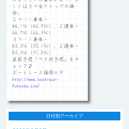
しくは３つ全てトップの場
合。
２つ…１着率・
44.1％（46.9％）、２連率・
64.7％（66.3％）
３つ…１着率・
83.3％（55.1％）、２連率・
83.3％（71.0％）
直前予想「ペラ坊予想」をチ
ェック♪
ボートレース福岡ＨＰ
http://www.boatrace-
fukuoka.com/
日付別アーカイブ