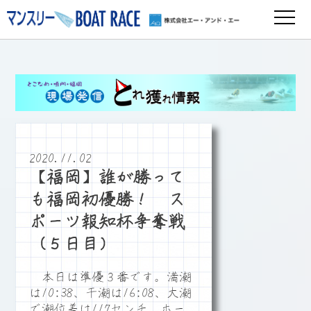
2020.11.02
【福岡】誰が勝って
も福岡初優勝！ ス
ポーツ報知杯争奪戦
（５日目）
本日は準優３番です。満潮
は10:38、干潮は16:08、大潮
で潮位差は117センチ、ホー