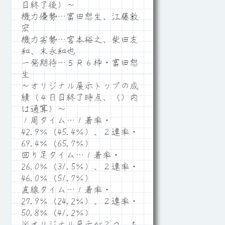
目終了後）～
機力優勢…富田恕生、江藤敦
宏
機力劣勢…宮本裕之、柴田友
和、末永和也
一発期待…５Ｒ６枠・富田恕
生
～オリジナル展示トップの成
績（４日目終了時点、（）内
は通算）～
１周タイム…１着率・
42.9％（45.4％）、２連率・
69.4％（65.7％）
回り足タイム…１着率・
26.0％（31.5％）、２連率・
46.0％（51.7％）
直線タイム…１着率・
27.9％（24.2％）、２連率・
50.8％（41.2％）
※オリジナル展示が２つ、も