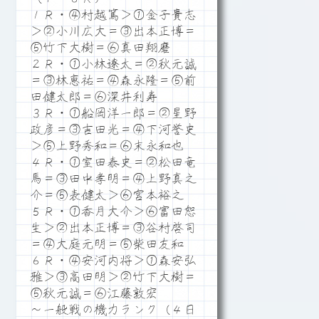
１Ｒ・④村越篤＞①金子貴志
＞②小川広大＝③出本正博＝
⑤竹下大樹＝⑥真田翔磨
２Ｒ・①小林遼太＝②秋元誠
＝③林恵祐＝④森永隆＝⑤前
田健太郎＝⑥深井利寿
３Ｒ・①船岡洋一郎＝②星野
政彦＝③吉田光＝④下河誉史
＞⑤上野秀和＝⑥末永和也
４Ｒ・①室田泰史＝②松田竜
馬＝③田中孝明＝④上野真之
介＝⑤表健太＞⑥宮本裕之
５Ｒ・①香月大介＞⑥富田恕
生＞②出本正博＝③谷村啓司
＝④大庭元明＝⑤柴田友和
６Ｒ・④安河内将＞①森安弘
雅＞③高田明＞②竹下大樹＝
⑤秋元誠＝⑥江藤敦宏
～一般戦の機力ランク（４日