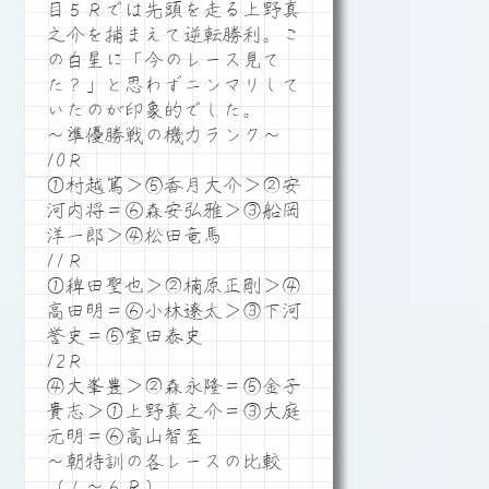
目５Ｒでは先頭を走る上野真
之介を捕まえて逆転勝利。こ
の白星に「今のレース見て
た？」と思わずニンマリして
いたのが印象的でした。
～準優勝戦の機力ランク～
10Ｒ
①村越篤＞⑤香月大介＞②安
河内将＝⑥森安弘雅＞③船岡
洋一郎＞④松田竜馬
11Ｒ
①稗田聖也＞②楠原正剛＞④
高田明＝⑥小林遼太＞③下河
誉史＝⑤室田泰史
12Ｒ
④大峯豊＞②森永隆＝⑤金子
貴志＞①上野真之介＝③大庭
元明＝⑥高山智至
～朝特訓の各レースの比較
（１～６Ｒ）