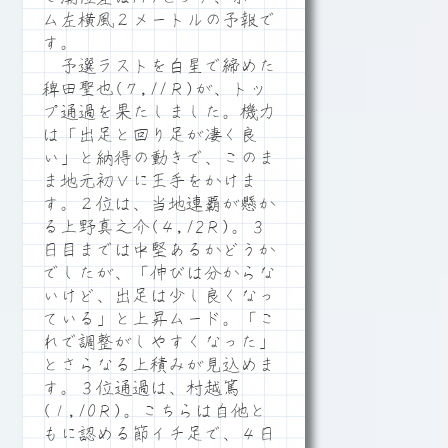
ム左横風２メートルの予報で
す。
予選ラストを白星で締めた
稗田聖也(７,11Ｒ)が、トッ
プ通過を果たしました。機力
は「出足と回り足が凄く良
い」と納得の動きで、このま
ま地元初Ｖに王手をかけま
す。２位は、当地連覇が懸か
る上野真之介(４,12Ｒ)。３
日目までは中堅あるかどうか
でしたが、「伸びは分からな
いけど、出足は少し良くなっ
ている」と上昇ムード。「こ
れで調整がしやすくなった」
とさらなる上積みが見込めま
す。３位通過は、村越篤
(１,10Ｒ)。こちらは自他と
もに認める節イチ足で、４日