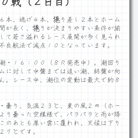
０戦（２日目）
６本、逃げ４本、捲り差し２本とホーム
間が長く、捲りが決まりやすい条件が揃
して若さ溢れるレース展開が多く見られ
不良航法で減点１０となっています。
潮・１６：００（８Ｒ発売中）。潮回り
ムに対して中盤までは追い潮、終盤が向
ん。レース中、潮位の変動は最大で約８
・曇り、気温２３℃、東の風２ｍ（ホー
より曇った空模様で、パラパラと雨が降
このあとも厚い雲に覆われ、天候は下り
２７℃です。