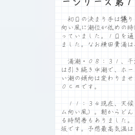
ーシリーズ第１
初日の決まり手は捲り
向い風に潮位が低めの時
っていました。１日を通
ました。なお横田貴満は
満潮・０８：３１、干
は引き続き中潮で、ホー
い潮の傾向は変わりませ
０ｃｍです。
１１：３４現在、天候
ム向い風）。朝からどん
る時間帯もありました。
坂です。予想最高気温は