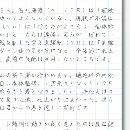
３人。石丸海渡（４、１２Ｒ）は「前検
やってよくなっているし、現状で不満は
（４Ｒ）は「行き足がよさそう。全体的
い」とこちらは連勝に笑みがこぼれてい
戦を制した宮之原輝紀（７Ｒ）は「直線
ターン後の足が気になる。全体的に底上
、直前の気配は注目したいところです。
ムの第２弾が行われます。絶好枠の村松
日に本体整備。１回乗りとなった１０Ｒ
めるも５着となりましたが、手応えはつ
て乗り心地、仕上がりはよかった。明ら
日目からの巻き返しに期待です。
ート特訓で動きが良く見えたのは豊田健