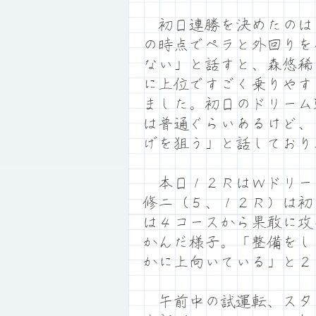
初日連勝を決めたのは
の時点でペラと外回りを
ない」と話すと、森悠稀
に上位ですごく乗りやす
ました。初日のドリーム
は普通ぐらいあるけど、
げを狙う」と話しており
本日１２ＲはＷドリー
修二（５、１２Ｒ）は初
は４コースから果敢に攻
かんだ様子。「整備をし
かに上向いている」と２
午前中の試運転、スタ