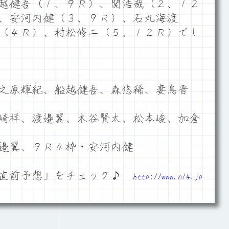
越健吾（１、９Ｒ）、関浩哉（２、１２
、安河内健（３、９Ｒ）、石丸海渡
（４Ｒ）、村松修二（５、１２Ｒ）でし
之原輝紀、船越健吾、森悠稀、妻鳥晋
崎祥、渡邉翼、木谷賢太、松本峻、加倉
邉翼、９Ｒ４枠・安河内健
「直前予想」をチェック♪
http://www.n14.jp