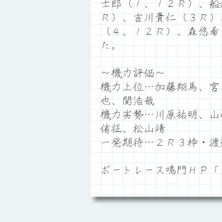
士郎（１、１２Ｒ）、船
Ｒ）、吉川貴仁（３Ｒ）
（４、１２Ｒ）、森悠希
た。
～機力評価～
機力上位…加藤翔馬、宮
也、関浩哉
機力劣勢…川原祐明、山
侑征、松山靖
一発期待…２Ｒ３枠・渡
ボートレース鳴門ＨＰ