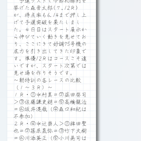
予選ラストで今節初勝利を
挙げた森晋太郎(７,12Ｒ)
が、得点率も6.14まで押し上
げて予選突破を果たしまし
た。４日目はスタート展示か
ら伸びていく動きを見せてお
り、ここにきて好調75号機の
底力を引き出してきた印象で
す。準優12Ｒはコースこそ遠
いですが、スタート次第では
見せ場を作りそうです。
～朝特訓の各レースの比較
（１～３Ｒ）～
１Ｒ・①中村真＝②益田啓司
＞③佐藤謙史朗＝⑤高橋龍治
＝⑥坂井滉哉（④森口和紀は
不参加）
２Ｒ・④中辻崇人＞①稗田聖
也＝②篠原晟弥＝③竹下大樹
＝⑥川添英正（⑤小川晃司は