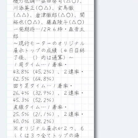
機力低調…益田啓司(△○)、
川添英正(○△)、玄馬徹
(△△)、岩津徹郎(△○)、関
裕也(○△)、藤森陸斗(△○)
一発期待…12Ｒ６枠・森晋太
郎
～現行モーターのオリジナル
展示トップの成績（４日目終
了後、（）内は通算）～
１周タイム…１着率・
43.8％（45.2％）、２連率・
62.5％（64.8％）
回り足タイム…１着率・
26.4％（32.9％）、２連率・
45.3％（52.2％）
直線タイム…１着率・
25.5％（21.1％）、２連率・
40.0％（38.2％）
※オリジナル展示が２つ、も
しくは３つ全てトップの場