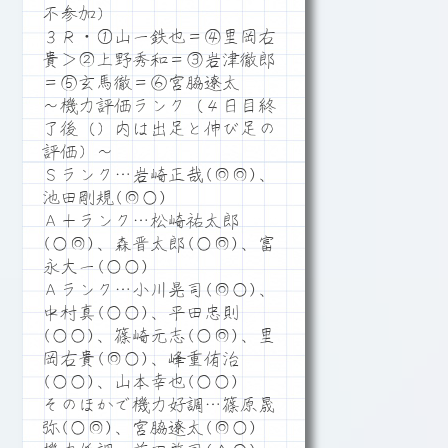
不参加）
３Ｒ・①山一鉄也＝④里岡右
貴＞②上野秀和＝③岩津徹郎
＝⑤玄馬徹＝⑥宮脇遼太
～機力評価ランク（４日目終
了後（）内は出足と伸び足の
評価）～
Ｓランク…岩崎正哉(◎◎)、
池田剛規(◎○)
Ａ＋ランク…松崎祐太郎
(○◎)、森晋太郎(○◎)、富
永大一(○○)
Ａランク…小川晃司(◎○)、
中村真(○○)、平田忠則
(○○)、篠崎元志(○◎)、里
岡右貴(◎○)、峰重侑治
(○○)、山本幸也(○○)
そのほかで機力好調…篠原晟
弥(○◎)、宮脇遼太(◎○)