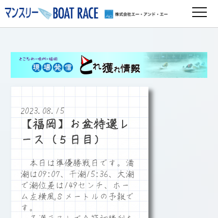
2023.08.15
【福岡】お盆特選レ
ース（５日目）
本日は準優勝戦日です。満
潮は09:07、干潮15:36、大潮
で潮位差は149センチ、ホー
ム左横風８メートルの予報で
す。