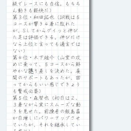
級でレースにも自信。もちろ
ん動きも軽快だ）
第３位・和田拓也（DR戦は５
コースが響き４着に敗れた
が、Sしてからグイッと伸び
た足は評価できる。伸びだけ
なら上位と言っても過言では
ない）
第４位・木下雄介（山室の攻
めに乗って、５コースから鮮
やかな捲り差しを決めた。展
開のサポートもあったが、回
ってからもいい感じできょう
も警戒必要）
第５位・森智也（初日は２、
３着ながら実にスムーズな動
きを見せた。前操者の飯島昌
が日増しにパワーアップさせ
ていたが、それを継承してい