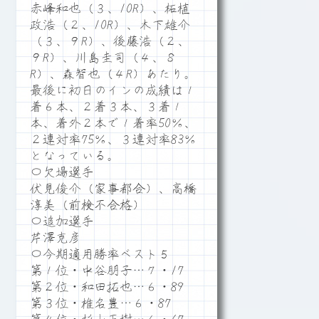
赤峰和也（３、10R）、柘植
政浩（２、10R）、木下雄介
（３、９R）、後藤浩（２、
９R）、川島圭司（４、８
R）、森智也（４R）あたり。
最後に初日のインの成績は１
着６本、２着３本、３着１
本、着外２本で１着率50％、
２連対率75％、３連対率83％
となっている。
〇欠場選手
伏見俊介（家事都合）、高橋
淳美（前検不合格）
〇追加選手
芹澤克彦
〇今期適用勝率ベスト５
第１位・中谷朋子…７・17
第２位・和田拓也…６・89
第３位・椎名豊…６・87