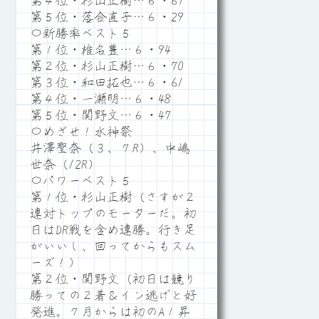
第４位・杉山正樹…６・67
第５位・落合直子…６・29
〇新勝率ベスト５
第１位・椎名豊…６・94
第２位・杉山正樹…６・70
第３位・和田拓也…６・61
第４位・一瀬明…６・48
第５位・関野文…６・47
〇めざせ！水神祭
井澤聖奈（３、７R）、中嶋
世奈（12R）
〇パワーベスト５
第１位・杉山正樹（さすが２
連対トップのモーターだ。初
日はDR戦を含め連勝。行き足
がいいし、回ってからもスム
ーズ！）
第２位・関野文（初日は競り
勝っての２着＆イン逃げと好
発進。７月からは初のA１昇