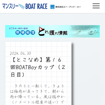
2024.06.30
【とこなめ】第１６
回BOATBoyカップ（２
日目）
きのうと一転して、きょう
は梅雨が戻ってきて、朝から
雨が降っている。風は穏やか
（１メートル程度の追い）で