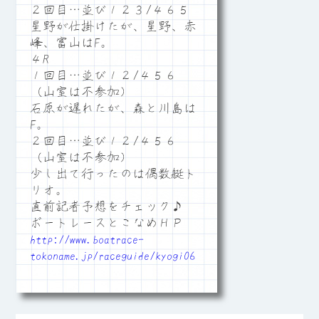
２回目…並び１２３/４６５
星野が仕掛けたが、星野、赤
峰、富山はF。
４R
１回目…並び１２/４５６
（山室は不参加）
石原が遅れたが、森と川島は
F。
２回目…並び１２/４５６
（山室は不参加）
少し出て行ったのは偶数艇ト
リオ。
直前記者予想をチェック♪
ボートレースとこなめＨＰ
http://www.boatrace-
tokoname.jp/raceguide/kyogi06