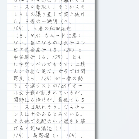
６枠ながら好ピット離れで３
コースを奪取し、そこからキ
レキレの捲り差しで突き抜け
た。３着の一瀬明（４、
10R）、４着の和田拓也
（５、９R）もムードは悪く
ない。気になるのは女子コン
ビの落合直子（８、12R）と
中谷朋子（６、12R）。とも
に中堅レベルでもう少し上積
みが必要な足だ。女子では関
野文（５、12R）が一番の動
き。予選ラストの12Rでオー
ル女子戦が組まれているが、
関野は６枠だが、最低でも５
コースは取れそう。ならチャ
ンスは十分あるとみている。
その他で気配のいい選手を挙
げると芝田浩治（１、
11R）、馬野燿（１、10R）、