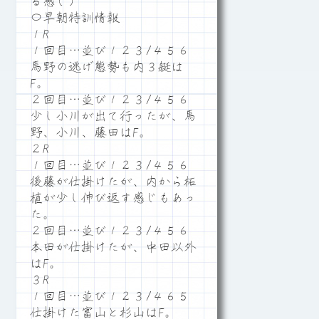
る感じ）
〇早朝特訓情報
１R
１回目…並び１２３/４５６
馬野の逃げ態勢も内３艇は
F。
２回目…並び１２３/４５６
少し小川が出て行ったが、馬
野、小川、藤田はF。
２R
１回目…並び１２３/４５６
後藤が仕掛けたが、内から柘
植が少し伸び返す感じもあっ
た。
２回目…並び１２３/４５６
本田が仕掛けたが、中田以外
はF。
３R
１回目…並び１２３/４６５
仕掛けた富山と杉山はF。