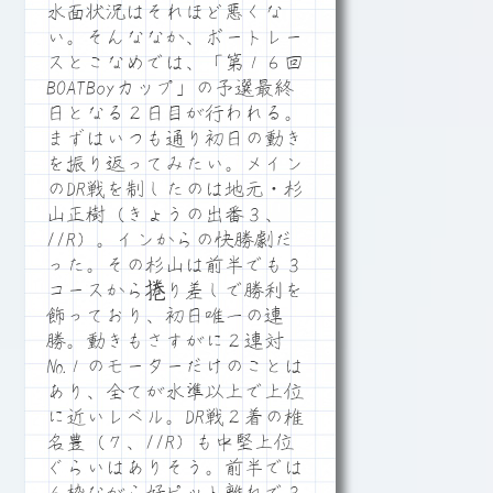
水面状況はそれほど悪くな
い。そんななか、ボートレー
スとこなめでは、「第１６回
BOATBoyカップ」の予選最終
日となる２日目が行われる。
まずはいつも通り初日の動き
を振り返ってみたい。メイン
のDR戦を制したのは地元・杉
山正樹（きょうの出番３、
11R）。インからの快勝劇だ
った。その杉山は前半でも３
コースから捲り差しで勝利を
飾っており、初日唯一の連
勝。動きもさすがに２連対
№１のモーターだけのことは
あり、全てが水準以上で上位
に近いレベル。DR戦２着の椎
名豊（７、11R）も中堅上位
ぐらいはありそう。前半では