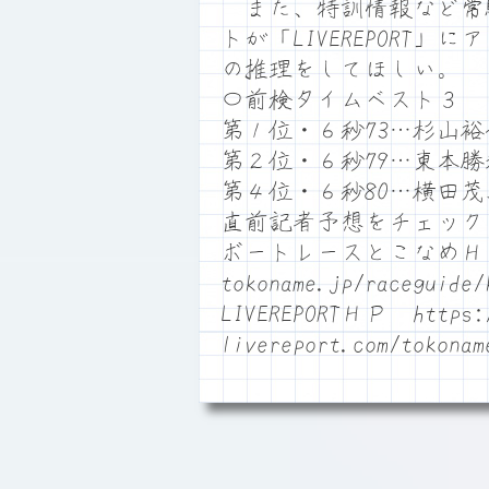
また、特訓情報など常
トが「LIVEREPORT
の推理をしてほしい。
〇前検タイムベスト３
第１位・６秒73…杉山裕
第２位・６秒79…東本
第４位・６秒80…横田
直前記者予想をチェック
ボートレースとこなめＨＰ htt
tokoname.jp/raceguide/
LIVEREPORTＨＰ https:/
livereport.com/tokonam