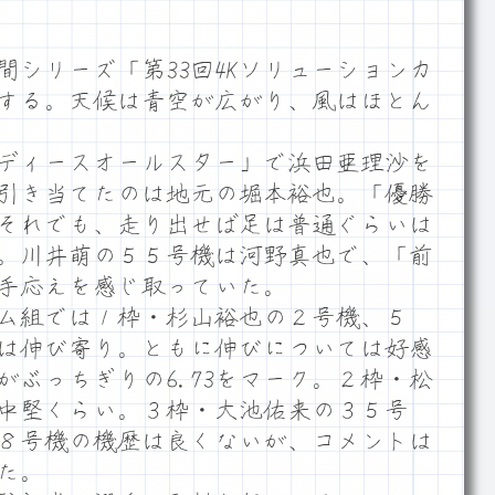
シリーズ「第33回4Kソリューションカ
する。天候は青空が広がり、風はほとん
ディースオールスター」で浜田亜理沙を
引き当てたのは地元の堀本裕也。「優勝
それでも、走り出せば足は普通ぐらいは
。川井萌の５５号機は河野真也で、「前
手応えを感じ取っていた。
ム組では１枠・杉山裕也の２号機、５
は伸び寄り。ともに伸びについては好感
がぶっちぎりの6.73をマーク。２枠・松
中堅くらい。３枠・大池佑来の３５号
８号機の機歴は良くないが、コメントは
た。