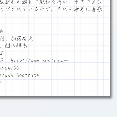
駐記者が選手に取材を行い、そのコメン
」にアップされているので、それを参考に舟券
也
勝利、加藤啓太
茂、胡本悟志
♪
p://www.boatrace-
kyogi06
/www.boatrace-
e