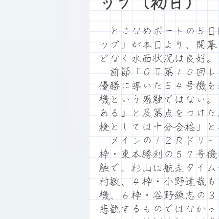
ップ（初日）
とこなめボートの５日間
ップ」が本日より、開幕
どなく水面状況は良好。
前節「ＧⅡ第１０回レ
優勝に導いた５４号機を
機という感触ではない。
ある」と及第点をつけた
検としては十分合格」と
メインの１２Ｒドリー
枠・東本勝利の５７号機
触で、杉山は航走タイム
村敏、４枠・小野達哉も
機、６枠・谷野錬志の３
悲観するものではなかっ