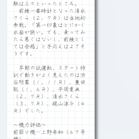
触は上々といったところ。
前検一番時計となった清水
さくら（２、７Ｒ）は当地初
参戦。「第一印象はとにかく
水面が狭い。でも、乗ってみ
たら悪くはないし、前検とし
ては合格」と手応えはよさそ
うです。
早朝の試運転、スタート特
訓で動きがよく見えたのは渋
谷明憲（１、１１Ｒ）、豊田
聡（１、６Ｒ）、平岡重典
（２、７Ｒ）、清水さくら
（３、７Ｒ）、梶山涼斗（４
Ｒ）でした。
～機力評価～
前節Ｖ機…上野秀和（６７号