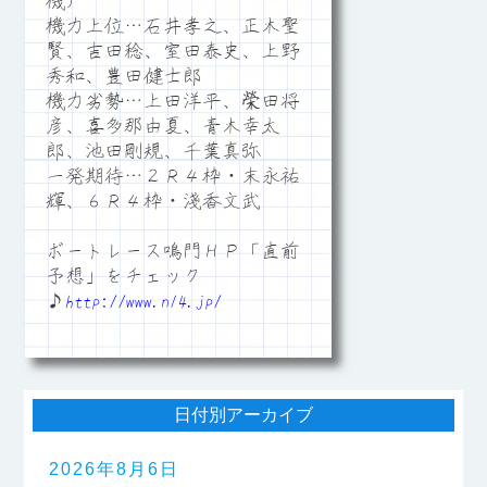
機）
機力上位…石井孝之、正木聖
賢、吉田稔、室田泰史、上野
秀和、豊田健士郎
機力劣勢…上田洋平、榮田将
彦、喜多那由夏、青木幸太
郎、池田剛規、千葉真弥
一発期待…２Ｒ４枠・末永祐
輝、６Ｒ４枠・淺香文武
ボートレース鳴門ＨＰ「直前
予想」をチェック
♪
http://www.n14.jp/
日付別アーカイブ
2026年8月6日