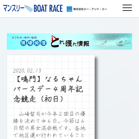
2020.02.13
【鳴門】なるちゃん
バースデー４周年記
念競走（初日）
山崎哲司が今年２回目の優
勝を決めて中６日。今節は６
日間の男女混合戦です。各地
で地区選が行われていること