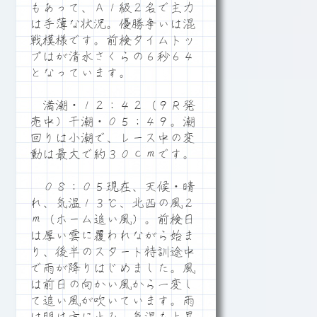
もあって、Ａ１級２名で主力
は手薄な状況。優勝争いは混
戦模様です。前検タイムトッ
プはが清水さくらの６秒６４
となっています。
満潮・１２：４２（９Ｒ発
売中）干潮・０５：４９。潮
回りは小潮で、レース中の変
動は最大で約３０ｃｍです。
０８：０５現在、天候・晴
れ、気温１３℃、北西の風２
ｍ（ホーム追い風）。前検日
は厚い雲に覆われながら始ま
り、後半のスタート特訓途中
で雨が降りはじめました。風
は前日の向かい風から一変し
て追い風が吹いています。雨