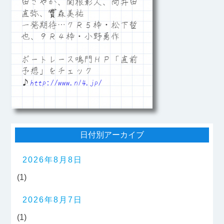
田さやか、関根彰人、向井田
直弥、實森美祐
一発期待…７Ｒ５枠・松下哲
也、９Ｒ４枠・小野勇作
ボートレース鳴門ＨＰ「直前
予想」をチェック
♪
http://www.n14.jp/
日付別アーカイブ
2026年8月8日
(1)
2026年8月7日
(1)