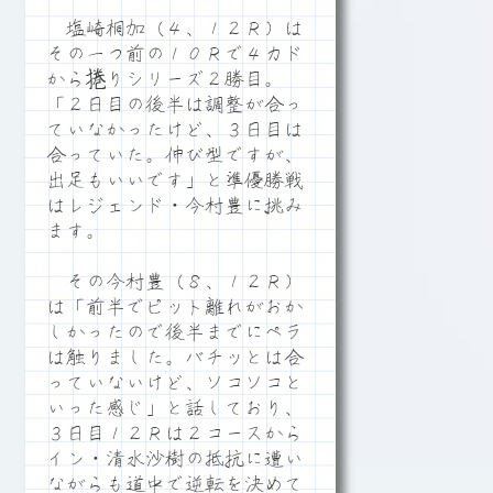
塩崎桐加（４、１２Ｒ）は
その一つ前の１０Ｒで４カド
から捲りシリーズ２勝目。
「２日目の後半は調整が合っ
ていなかったけど、３日目は
合っていた。伸び型ですが、
出足もいいです」と準優勝戦
はレジェンド・今村豊に挑み
ます。
その今村豊（８、１２Ｒ）
は「前半でピット離れがおか
しかったので後半までにペラ
は触りました。バチッとは合
っていないけど、ソコソコと
いった感じ」と話しており、
３日目１２Ｒは２コースから
イン・清水沙樹の抵抗に遭い
ながらも道中で逆転を決めて