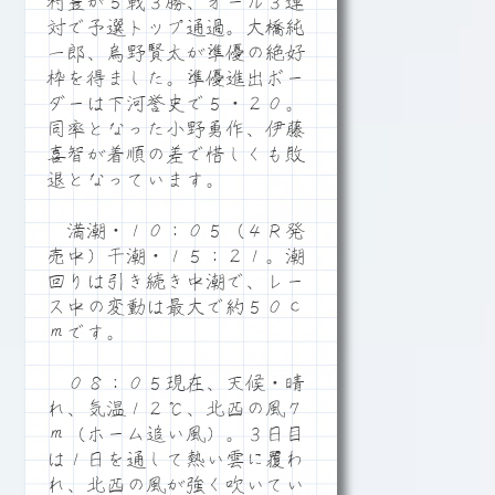
村豊が５戦３勝、オール３連
対で予選トップ通過。大橋純
一郎、烏野賢太が準優の絶好
枠を得ました。準優進出ボー
ダーは下河誉史で５・２０。
同率となった小野勇作、伊藤
喜智が着順の差で惜しくも敗
退となっています。
満潮・１０：０５（４Ｒ発
売中）干潮・１５：２１。潮
回りは引き続き中潮で、レー
ス中の変動は最大で約５０ｃ
ｍです。
０８：０５現在、天候・晴
れ、気温１２℃、北西の風７
ｍ（ホーム追い風）。３日目
は１日を通して熱い雲に覆わ
れ、北西の風が強く吹いてい