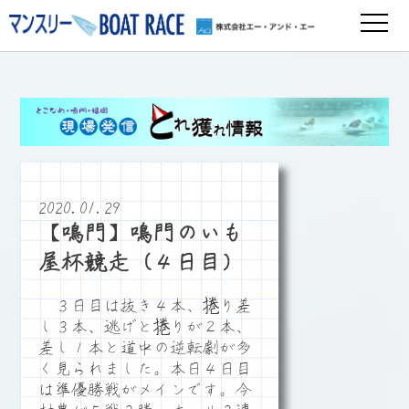
2020.01.29
【鳴門】鳴門のいも
屋杯競走（４日目）
３日目は抜き４本、捲り差
し３本、逃げと捲りが２本、
差し１本と道中の逆転劇が多
く見られました。本日４日目
は準優勝戦がメインです。今