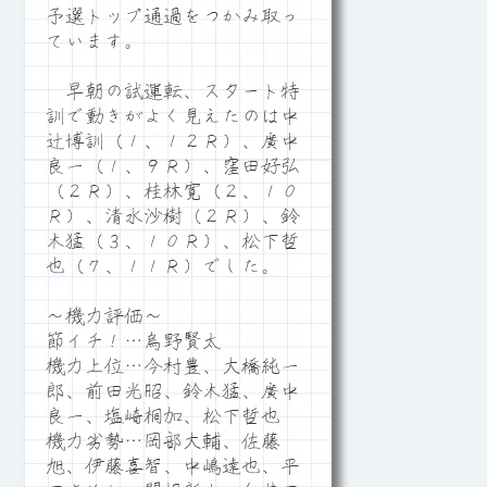
予選トップ通過をつかみ取っ
ています。
早朝の試運転、スタート特
訓で動きがよく見えたのは中
辻博訓（１、１２Ｒ）、廣中
良一（１、９Ｒ）、窪田好弘
（２Ｒ）、桂林寛（２、１０
Ｒ）、清水沙樹（２Ｒ）、鈴
木猛（３、１０Ｒ）、松下哲
也（７、１１Ｒ）でした。
～機力評価～
節イチ！…烏野賢太
機力上位…今村豊、大橋純一
郎、前田光昭、鈴木猛、廣中
良一、塩崎桐加、松下哲也
機力劣勢…岡部大輔、佐藤
旭、伊藤喜智、中嶋達也、平