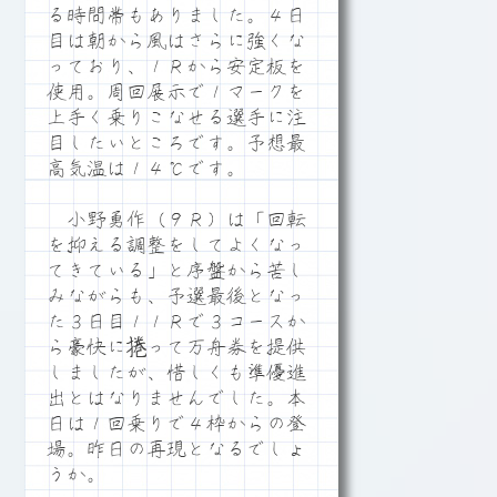
る時間帯もありました。４日
目は朝から風はさらに強くな
っており、１Ｒから安定板を
使用。周回展示で１マークを
上手く乗りこなせる選手に注
目したいところです。予想最
高気温は１４℃です。
小野勇作（９Ｒ）は「回転
を抑える調整をしてよくなっ
てきている」と序盤から苦し
みながらも、予選最後となっ
た３日目１１Ｒで３コースか
ら豪快に捲って万舟券を提供
しましたが、惜しくも準優進
出とはなりませんでした。本
日は１回乗りで４枠からの登
場。昨日の再現となるでしょ
うか。