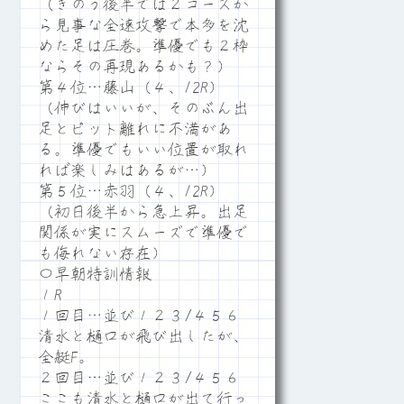
（きのう後半では２コースか
ら見事な全速攻撃で本多を沈
めた足は圧巻。準優でも２枠
ならその再現あるかも？）
第４位…藤山（４、12R）
（伸びはいいが、そのぶん出
足とピット離れに不満があ
る。準優でもいい位置が取れ
れば楽しみはあるが…）
第５位…赤羽（４、12R）
（初日後半から急上昇。出足
関係が実にスムーズで準優で
も侮れない存在）
〇早朝特訓情報
１R
１回目…並び１２３/４５６
清水と樋口が飛び出したが、
全艇F。
２回目…並び１２３/４５６
ここも清水と樋口が出て行っ