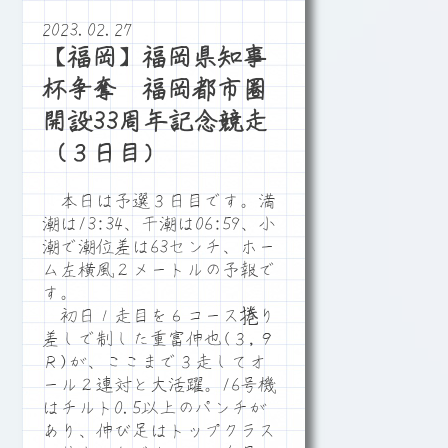
2023.02.27
【福岡】福岡県知事
杯争奪 福岡都市圏
開設33周年記念競走
（３日目）
本日は予選３日目です。満
潮は13:34、干潮は06:59、小
潮で潮位差は63センチ、ホー
ム左横風２メートルの予報で
す。
初日１走目を６コース捲り
差しで制した重富伸也(３,９
Ｒ)が、ここまで３走してオ
ール２連対と大活躍。16号機
はチルト0.5以上のパンチが
あり、伸び足はトップクラス