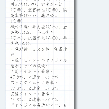
川元浩(○◎)、田中信一郎
(○◎)、重富伸也(○◎)、浜
先真範(◎○)、藤井公人
(○◎)
機力低調…毒島誠(○△)、岩
井繁(○△)、今出晋二
(○△)、後藤隼之(△○)、秦
直也(△○)
一発期待…３Ｒ５枠・重富伸
也
～現行モーターのオリジナル
展示トップの成績～
１周タイム…１着率・
45.8％、２連率・66.7％
回り足タイム…１着率・
33.3％、２連率・59.3％
直線タイム…１着率・
11.8％、２連率・29.4％
※オリジナル展示が２つ、も