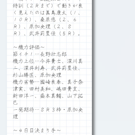
特訓（２Ｒまで）で動きが良
く見えたのは眞鳥康太（１、
１０Ｒ）、桑原悠（２、６
Ｒ）、原加央理（２、８
Ｒ）、武井莉里佳（５Ｒ）。
～機力評価～
節イチ！…長野壮志郎
機力上位…今井貴士、深川真
二、深井利寿、武井莉里佳、
杉山勝匡、原加央理
機力劣勢…國崎良春、真子奈
津実、田村美和、嶋田貴支、
新田洋一、盛本真輔、山下拓
巳
一発期待…８Ｒ３枠・原加央
理
～４日目決まり手～