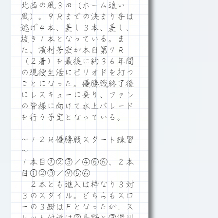
北西の風３ｍ（ホーム追い
風）。９Ｒまでの決まり手は
逃げ４本、差し３本、差し、
抜き１本となっている。ま
た、濱村芳宏が本日第７Ｒ
（２着）を最後に約３６年間
の現役生活にピリオドを打つ
ことになった。優勝戦終了後
にレスキューに乗り、ファン
の皆様に向けて水上パレード
を行う予定となっている。
～１２Ｒ優勝戦スタート練習
～
１本目①②③／④⑤⑥、２本
目①②③／④⑤⑥
２本とも進入は枠なり３対
３のスタイル。どちらもスロ
ーの３艇はＦとなったが、ス