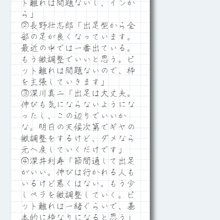
ト離れは問題ないし、インか
ら」
②長野壮志郎「出足型から全
部の足が良くなっています。
最近の中では一番出ている。
もう微調整でいいと思う。ピ
ット離れは問題ないので、枠
を主張していきます」
③深川真二「出足は大丈夫。
伸びも気にならないようにな
ったし、この辺りでいいか
な。明日の天候次第でギヤの
微調整をするけど、ダメなら
元へ戻していくだけです」
④深井利寿「節間通して出足
がいい。伸びは行かれる人も
いるけど悪くはない。もう少
しペラを微調整していく。ピ
ット離れは一緒ぐらいで、基
本的に枠なりになると思う」