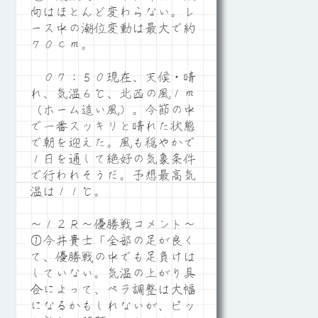
向はほとんど変わらない。レ
ース中の潮位変動は最大で約
７０ｃｍ。
０７：５０現在、天候・晴
れ、気温６℃、北西の風１ｍ
（ホーム追い風）。今節の中
で一番スッキリと晴れた状態
で朝を迎えた。風も穏やかで
１日を通して絶好の気象条件
で行われそうだ。予想最高気
温は１１℃。
～１２Ｒ～優勝戦コメント～
①今井貴士「全部の足が良く
て、優勝戦の中でも足負けは
していない。気温の上がり具
合によって、ペラ調整は大幅
になるかもしれないが、ピッ