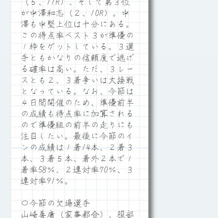
（５、11R）、そして第３位
が中澤和志（２、10R）。中
澤も中堅上位は十分にある。
この得点率ベスト３が準優の
１枠をゲットしている。３選
手ともかなりの信頼度で逃げ
る確率は高い。ただ、３レー
スとも２、３着争いは大接戦
となっている。なお、今節は
４日間開催のため、準優前半
の成績も得点率に加算される
ので準優組の前半の走りにも
注目したい。最後に今節のイ
ンの成績は１着14本、２着３
本、３着５本、着外２本で１
着率58％、２連対率70％、３
連対率91％。
〇今節の欠場選手
山崎善庸（家事都合）、服部