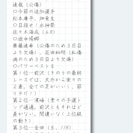
達哉（公傷）
〇今節の追加選手
松本庸平、畑竜生
〇目指せ！水神祭
佐々木海成（６R）
〇途中帰郷
齋藤達希（公傷のため３日目
より欠場）、花田和明（私傷
病のため３日目より欠場）
〇パワーベスト５
第１位…前沢（きのうの最終
レースでは、大外から楽々の
２着。全ての足がいいし、節
イチだ！）
第２位…濱崎（堂々の予選ト
ップ通過。前沢ともそれほど
差がない。間違いなく上位級
の動き）
第３位…金田（５、11R）