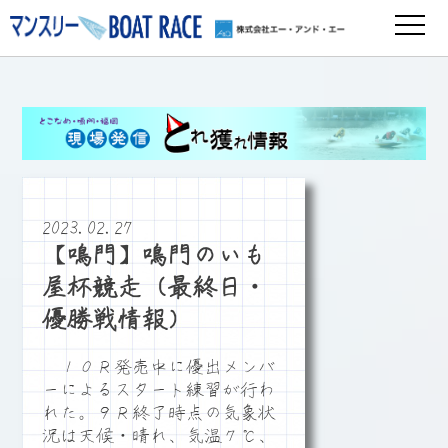
2023.02.27
【鳴門】鳴門のいも
屋杯競走（最終日・
優勝戦情報）
１０Ｒ発売中に優出メンバ
ーによるスタート練習が行わ
れた。９Ｒ終了時点の気象状
況は天候・晴れ、気温７℃、