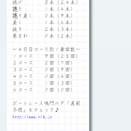
逃げ ８本（２４本）
捲り １本（４本）
捲り差し ０本（９本）
差し １本（６本）
抜き ２本（３本）
恵まれ ０本（２本）
～４日目コース別１着回数～
１コース ９回（２５回）
２コース ２回（７回）
３コース ０回（９回）
４コース ０回（４回）
５コース １回（３回）
６コース ０回（０回）
ボートレース鳴門ＨＰ「直前
予想」をチェック♪
http://www.n14.jp