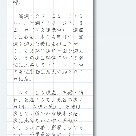
郷。
満潮・０５：２５、１１５
ｃｍ、干潮・１０：５７、８
２ｃｍ（７Ｒ発売中）。潮回
りは長潮。本日も明け方に満
潮を迎えた後は潮位は下が
り、６Ｒ終了後に干潮を迎え
る。その後は終盤に向けて潮
位は上昇していく。レース中
の潮位変動は最大で約２０ｃ
ｍ程度。
０７：３６現在、天候・晴
れ、気温１６℃、北西の風１
ｍ(ホーム追い風）。今朝は
風もなく穏やかな競走水面。
風は北寄りから吹く予報だ
が、３ｍ前後と影響は少なそ
うだ。予想最高気温は２