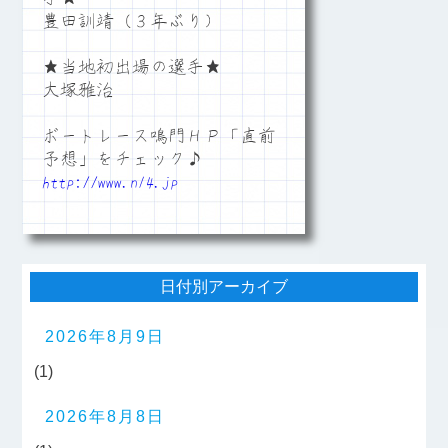
豊田訓靖（３年ぶり）
★当地初出場の選手★
大塚雅治
ボートレース鳴門ＨＰ「直前
予想」をチェック♪
http://www.n14.jp
日付別アーカイブ
2026年8月9日
(1)
2026年8月8日