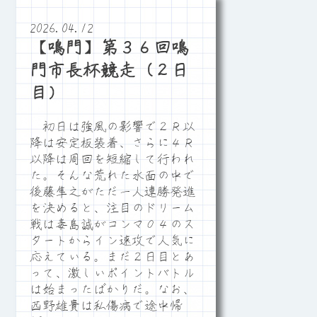
2026.04.12
【鳴門】第３６回鳴
門市長杯競走（２日
目）
初日は強風の影響で２Ｒ以
降は安定板装着、さらに４Ｒ
以降は周回を短縮して行われ
た。そんな荒れた水面の中で
後藤隼之がただ一人連勝発進
を決めると、注目のドリーム
戦は毒島誠がコンマ０４のス
タートからイン速攻で人気に
応えている。まだ２日目とあ
って、激しいポイントバトル
は始まったばかりだ。なお、
西野雄貴は私傷病で途中帰