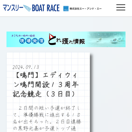
2024.09.13
【鳴門】エディウィ
ン鳴門開設１３周年
記念競走（３日目）
２日間の短い予選が終了し
て、準優勝戦に進出する１８
名が出そろった。２日目連勝
の黒野元基が予選トップ通