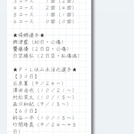
３コース １回（２回）
４コース ２回（４回）
５コース １回（１回）
６コース ０回（０回）
★帰郷選手★
興津藍（初日・公傷）
齊藤優（２日目・公傷）
日笠勝弘（２日目・私傷病）
★Ｆ・Ｌ休み未消化選手★
【３０日】
石原翼（９／２４～）
澤田尚也（１０／２１～）
村松栄太（１０／１５～）
森口和紀（９／１５～）
【６０日】
鈴谷一平（１０／１５～）
竹間隆晟（９／２４～＋５
日）