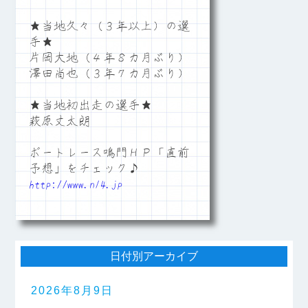
★当地久々（３年以上）の選
手★
片岡大地（４年８カ月ぶり）
澤田尚也（３年７カ月ぶり）
★当地初出走の選手★
萩原丈太朗
ボートレース鳴門ＨＰ「直前
予想」をチェック♪
http://www.n14.jp
日付別アーカイブ
2026年8月9日