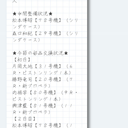
人
★中間整備状況★
松本博昭【７８号機】（シリ
ンダケース）
森口和紀【２９号機】（シリ
ンダケース）
★今節の部品交換状況★
【初日】
片岡大地【３１号機】（６
Ｒ・ピストンリング１本）
勝野竜司【２０号機】（７
Ｒ・新プロペラ）
内堀学【８０号機】（９Ｒ・
ピストンリング１本）
興津藍【８１号機】（１１
Ｒ・新プロペラ）
【２日目】
松本博昭【７８号機】（１