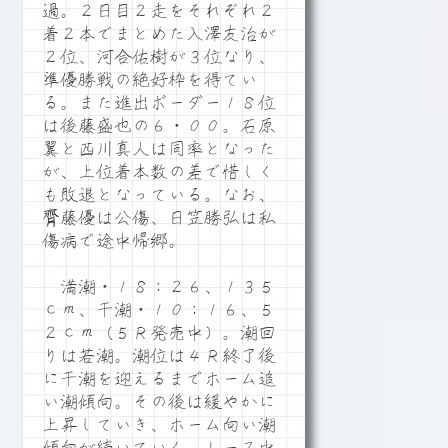
過。２日目２走をそれぞれ２
着２本でまとめた入澤友治が
２位、河合佑樹が３位なり、
準優勝戦の絶好枠を得てい
る。また進出ボーダー１８位
は後藤盛也の６・００。石原
翼と西川真人は同率となった
が、上位着本数の差で惜しく
も敗退となっている。なお、
齊藤優は公傷、日笠勝弘は私
傷病で途中帰郷。
満潮・１８：２６、１３５
ｃｍ、干潮・１０：１６、５
２ｃｍ（５Ｒ発売中）。潮回
りは若潮。潮位は４Ｒ終了後
に干潮を迎えるまでホーム追
い潮傾向。その後は緩やかに
上昇していき、ホーム向い潮