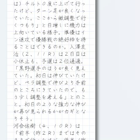
は）チルト０度に上げて行っ
たけど、ターン足が良くなっ
ていた。ここから微調整で行
くつもり」と日増しに機力は
上向いている様子。準優はイ
ン速攻で優勝戦の絶好枠を得
ることはできるのか。入澤友
治（２、１１Ｒ）は２日目は
小休止も、予選は２位通過。
「黒野選手のほうが良く見え
ていた。初日は伸びていたけ
ど、ペラ調整で伸びより手前
のところにきていたので、も
う少し調整を考える」とのこ
と。初日のような強力な伸び
が再び見られるかがカギとな
りそう。
河合佑樹（４、１０Ｒ）は
「前半（昨２Ｒ）まではその