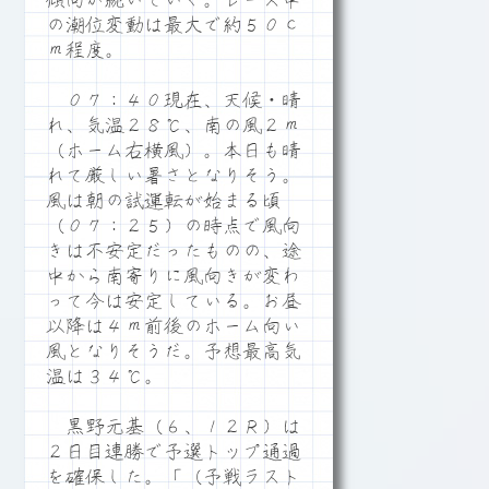
傾向が続いていく。レース中
の潮位変動は最大で約５０ｃ
ｍ程度。
０７：４０現在、天候・晴
れ、気温２８℃、南の風２ｍ
（ホーム右横風）。本日も晴
れて厳しい暑さとなりそう。
風は朝の試運転が始まる頃
（０７：２５）の時点で風向
きは不安定だったものの、途
中から南寄りに風向きが変わ
って今は安定している。お昼
以降は４ｍ前後のホーム向い
風となりそうだ。予想最高気
温は３４℃。
黒野元基（６、１２Ｒ）は
２日目連勝で予選トップ通過
を確保した。「（予戦ラスト