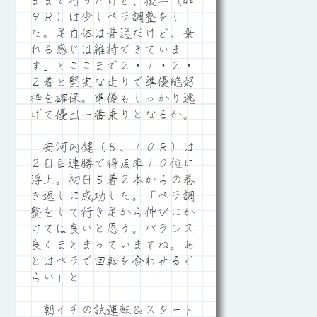
ままで行ったけど、後半（昨
９Ｒ）は少しペラ調整をし
た。足自体は普通だけど、乗
れる感じは維持できていま
す」とここまで２・１・２・
２着と堅実な走りで準優絶好
枠を確保。準優もしっかり逃
げて優出一番乗りとなるか。
安河内健（５、１０Ｒ）は
２日目連勝で得点率１０位に
浮上。初日５着２本からの巻
き返しに成功した。「ペラ調
整をして行き足から伸びにか
けては良いと思う。バランス
良くまとまっていますね。あ
とはペラで回転を合わせるぐ
らい」と
朝イチの試運転＆スタート