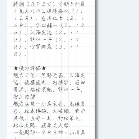
特訓（３Ｒまで）で動きが良
く見えたのは後藤盛也（１，
１２Ｒ）、岩川仁士（２、１
０Ｒ）、谷口健一（２，１２
Ｒ）、入澤友治（２，１１
Ｒ）、野中一平（２、１０
Ｒ）、竹間隆晟（３、１１
Ｒ）。
★機力評価★
機力上位…黒野元基、入澤友
治、後藤盛也、内堀学、石田
貴洋、柳橋宏紀、野中一平、
安河内健
機力劣勢…小黒竜吾、高橋真
吾、松本博昭、大崎翔、柴田
直哉、占部一真、村松栄太、
杉山太陽、萩原丈太郎
一発期待…９Ｒ３枠・西川真