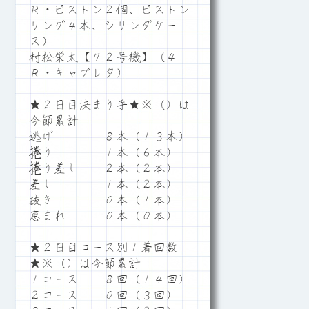
Ｒ・ピストン２個、ピストン
リング４本、シリンダケー
ス）
村松栄太【７２号機】（４
Ｒ・キャブレタ）
★２日目決まり手★※（）は
今節累計
逃げ ８本（１３本）
捲り １本（６本）
捲り差し ２本（２本）
差し １本（２本）
抜き ０本（１本）
恵まれ ０本（０本）
★２日目コース別１着回数
★※（）は今節累計
１コース ８回（１４回）
２コース ０回（３回）