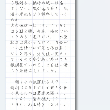
３連対も、納得の域には達し
ていない。風が落ち着き、気
温の変化をどう調整していく
のか。
大久保信一郎（７、１１Ｒ）
は５戦２勝、舟券に絡めなか
ったのも１度だけだ。「水面
状況は悪かったけど、自分が
この成績なので足自体は悪く
ないと思う。方向性は定まっ
ているので安定板が外れても
微調整でいける」と自信に満
ちた表情に見えていた。
朝イチの試運転＆スタート
特訓（２Ｒまで）で動きが良
く見えたのは葛原大陽（１、
１１Ｒ）、蒲原健太（２、１
１Ｒ）、杉山勝匡（２Ｒ）。