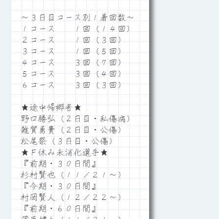
～３日目コース別１着回数～
１コース １回（１４回）
２コース １回（３回）
３コース １回（５回）
４コース ３回（７回）
５コース ３回（４回）
６コース ３回（３回）
★途中帰郷者★
野口勝弘（２日目・私傷病）
雑賀勇貴（２日目・公傷）
松尾祭（３日目・公傷）
★Ｆ休み未消化選手★
『前期・３０日間』
杉村賢也（１１／２１～）
『今期・３０日間』
村岡賢人（１２／２２～）
『前期・６０日間』