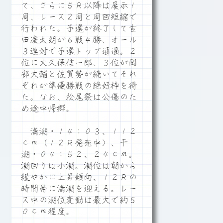
て、さらに５Ｒ以降は展示１
周、レース２周と周回短縮で
行われた。予選が終了して吉
田凌太朗が６戦４勝、オール
３連対で予選トップ通過。２
位に大久保信一郎、３位が岡
部大輔と佐賀勢が続いてそれ
ぞれが準優勝戦の絶好枠を得
た。なお、松尾祭は公傷のた
め途中帰郷。
満潮・１４：０３、１１２
ｃｍ（１２Ｒ発売中）、干
潮・０４：５２、２４ｃｍ。
潮回りは小潮。潮位は朝から
緩やかに上昇傾向、１２Ｒの
時間帯に満潮を迎える。レー
ス中の潮位変動は最大で約５
０ｃｍ程度。