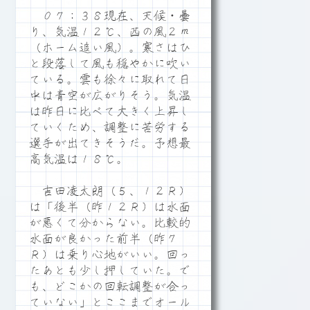
０７：３８現在、天候・曇
り、気温１２℃、西の風２ｍ
（ホーム追い風）。寒さはひ
と段落して風も穏やかに吹い
ている。雲も徐々に取れて日
中は青空が広がりそう。気温
は昨日に比べて大きく上昇し
ていくため、調整に苦労する
選手が出てきそうだ。予想最
高気温は１８℃。
吉田凌太朗（５、１２Ｒ）
は「後半（昨１２Ｒ）は水面
が悪くて分からない。比較的
水面が良かった前半（昨７
Ｒ）は乗り心地がいい。回っ
たあとも少し押していた。で
も、どこかの回転調整が合っ
ていない」とここまでオール