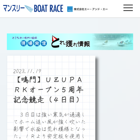
2023.11.19
【鳴門】ＵＺＵＰＡ
ＲＫオープン５周年
記念競走（４日目）
３日目は強い寒気が通過し
てホーム追い風が強く吹いた
影響で水面は荒れ模様となっ
た。１Ｒより安定板を使用し