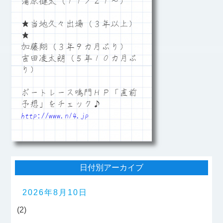
蒲原健太（１１／２１～）
★当地久々出場（３年以上）
★
加藤翔（３年９カ月ぶり）
吉田凌太朗（５年１０カ月ぶ
り）
ボートレース鳴門ＨＰ「直前
予想」をチェック♪
http://www.n14.jp
日付別アーカイブ
2026年8月10日
(2)