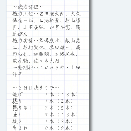
～機力評価～
機力上位…吉田凌太朗、大久
保信一郎、三浦裕貴、杉山勝
匡、山室展弘、四宮与寛、蒲
原健太
機力劣勢…草場康幸、飯山晃
三、杉村賢也、塩田雄一、高
野心吾、加藤翔、木幡純也、
数原魁、佐々木大河
一発期待…１０Ｒ３枠・上田
洋平
～３日目決まり手～
逃げ １本（１３本）
捲り １本（２本）
捲り差し ２本（５本）
差し ７本（１３本）
抜き １本（３本）
恵まれ ０本（０本）