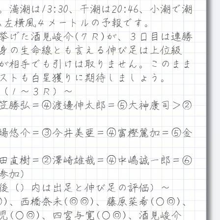
潮は13:30、干潮は20:46、小潮で潮
ーム左横風４メートルの予報です。
げた酒見峻介(７Ｒ)が、３日目は連勝
身の生命線とも言える伸び足は上位級
が相手でも引けは取りません。このまま
ストも白星獲りに期待しましょう。
（１～３Ｒ）～
笠勝弘＝④渡邊伸太郎＝⑤大神康司＞②
場悠介＝③今井美亜＝④富樫麗加＝⑤金
田直樹＝②澤崎雄哉＝④中嶋誠一郎＝⑥
参加）
後（）内は出足と伸び足の評価）～
)、西橋奈未(◎◎)、藤原菜希(○◎)、
児(○◎)、四宮与寛(○◎)、酒見峻介