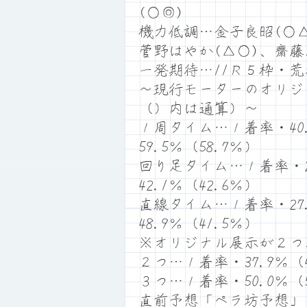
(○◎)
機力低調…金子良昭(○△
菅野はやか(△○)、齋藤
一発期待…11Ｒ５枠・
～現行モーターのオリジ
（）内は通算）～
１周タイム…１着率・40.
59.5％（58.7％）
回り足タイム…１着率・26
42.1％（42.6％）
直線タイム…１着率・27.
48.9％（41.5％）
※オリジナル展示が２つ
２つ…１着率・37.9％（4
３つ…１着率・50.0％（5
直前予想「ペラ坊予想」