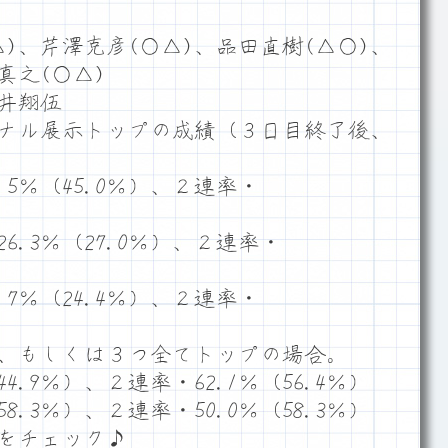
)、芹澤克彦(○△)、品田直樹(△○)、
真之(○△)
荒井翔伍
ナル展示トップの成績（３日目終了後、
5％（45.0％）、２連率・
.3％（27.0％）、２連率・
7％（24.4％）、２連率・
、もしくは３つ全てトップの場合。
4.9％）、２連率・62.1％（56.4％）
8.3％）、２連率・50.0％（58.3％）
をチェック♪