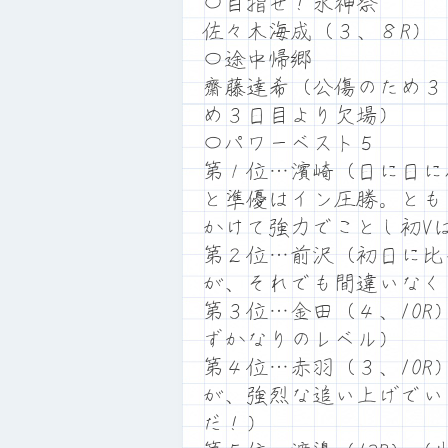
〇目指せ！水神祭
佐々木海成（３、８R）
〇途中帰郷
齋藤達希（公傷のため３
め３日目より欠場）
〇パワーベスト５
第１位…濱崎（日に日に
と準優はイン圧勝。とも
かけて強力でことし初V
第２位…前沢（初日に比
が、それでも間違いなく
第３位…金田（４、10
ずかなりのレベル）
第４位…赤羽（３、10
が、強烈な追い上げでい
だ！）