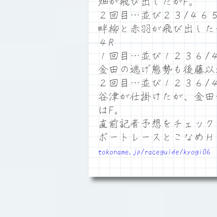
畑が飛び出したがF。
２回目…並び２３/４６
畔柳と赤羽が飛び出した
４R
１回目…並び１２３６/
金田の逃げ態勢も後藤以
２回目…並び１２３６/
谷津が仕掛けたが、金田
はF。
直前記者予想をチェック
ボートレースとこなめ
tokoname.jp/raceguide/kyogi06