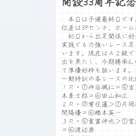
開設33周年記
本日は予選最終日です。満
位差は39センチ、ホー
初日から出足関係に好感
実践でも力強いレース足
います。現在はＡ２級で
出を果たし、今期勝率6
て準優好枠を狙います。
～朝特訓の各レースの比
１Ｒ・①仲谷颯仁＝⑤吉
本景士郎＝⑥田山和広
２Ｒ・②常住蓮＞①片岡
間陽優＝⑥橋本英一
３Ｒ・⑤重富伸也＞①宮
＝⑥渡辺崇