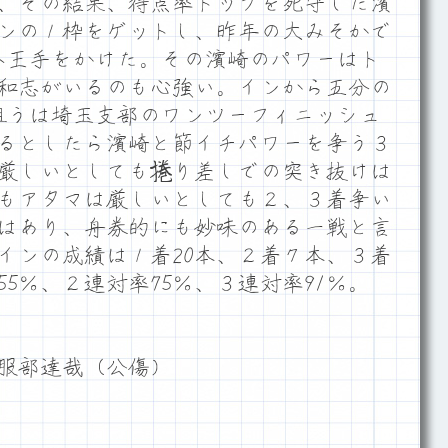
、その結果、得点率トップを死守した濱
ンの１枠をゲットし、昨年の大みそかで
へ王手をかけた。その濱崎のパワーはト
和志がいるのも心強い。インから五分の
狙うは埼玉支部のワンツーフィニッシュ
るとしたら濱崎と節イチパワーを争う３
厳しいとしても捲り差しでの突き抜けは
もアタマは厳しいとしても２、３着争い
はあり、舟券的にも妙味のある一戦と言
インの成績は１着20本、２着７本、３着
55％、２連対率75％、３連対率91％。
服部達哉（公傷）