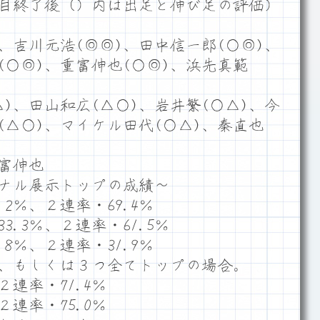
目終了後（）内は出足と伸び足の評価）
、吉川元浩(◎◎)、田中信一郎(○◎)、
(○◎)、重富伸也(○◎)、浜先真範
)、田山和広(△○)、岩井繁(○△)、今
(△○)、マイケル田代(○△)、秦直也
富伸也
ナル展示トップの成績～
2％、２連率・69.4％
.3％、２連率・61.5％
8％、２連率・31.9％
、もしくは３つ全てトップの場合。
２連率・71.4％
２連率・75.0％