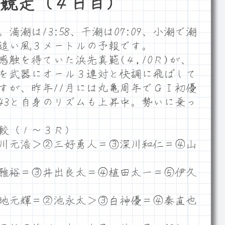
念競走（４日目）
潮は13:58、干潮は07:09、小潮で潮
ム追い風３メートルの予報です。
触を得ていた浜先真範(４,10Ｒ)が、
を武器にオール３連対と快調に飛ばして
すが、昨年11月には丸亀周年でＧⅠ初優
.43と自身のリズムも上昇中。勢いに乗っ
較（１～３Ｒ）
川元浩＞②三好勇人＝③深川和仁＝④山
雅裕＝③井出良太＝④植田太一＝⑤伊久
地元輝＝②池永太＞③白神優＝④秦直也