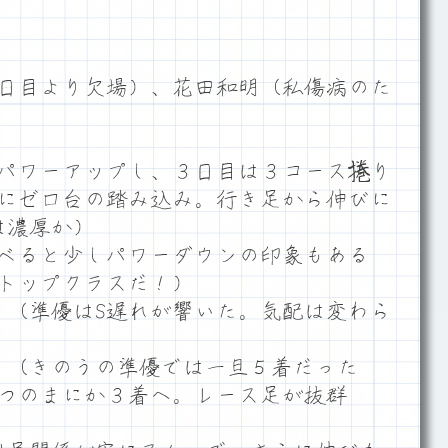
日目より欠場）、花田和明（私傷病のた
パワーアップし、３日目は３コース捲り
にゼロ台の踏み込み。行き足から伸びに
は濃厚か）
べると少しパワーダウンの印象もある
トップクラスだ！）
R）（準優はS遅れが響いた。気配は変わら
R）（きのうの準優では一旦５着だった
つのまにか３着へ。レース足が抜群