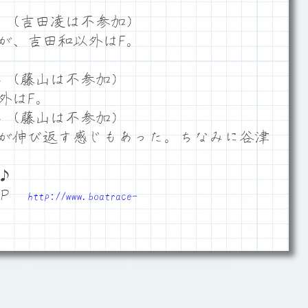
５（吉田凌は不参加）
が、吉田和以外はF。
４（藤山は不参加）
外はF。
４（藤山は不参加）
が伸び返す感じもあった。ちなみに谷津
♪
ＨＰ
http://www.boatrace-