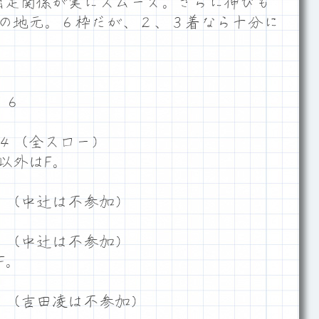
（出足関係が実にスムーズ。さらに伸びも
の地元。６枠だが、２、３着なら十分に
５６
４（全スロー）
以外はF。
６（中辻は不参加）
６（中辻は不参加）
F。
５（吉田凌は不参加）