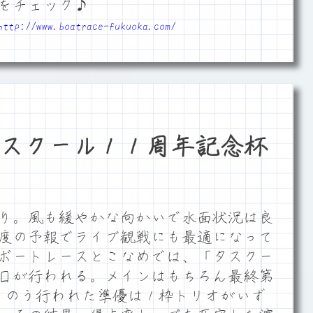
をチェック♪
http://www.boatrace-fukuoka.com/
スクール１１周年記念杯
り。風も緩やかな向かいで水面状況は良
4度の予報でライブ観戦にも最適になって
ボートレースとこなめでは、「タスクー
終日が行われる。メインはもちろん最終第
。きのう行われた準優は１枠トリオがいず