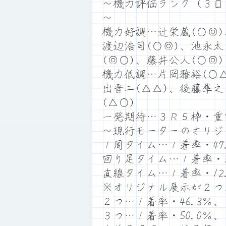
～機力評価ランク（３日
～
機力好調…辻栄蔵(○◎)
渡辺浩司(○◎)、池永太
(◎○)、藤井公人(○◎)
機力低調…片岡雅裕(○△
出晋二(△△)、後藤隼之
(△○)
一発期待…３Ｒ５枠・重
～現行モーターのオリジ
１周タイム…１着率・47.
回り足タイム…１着率・33
直線タイム…１着率・12.
※オリジナル展示が２つ
２つ…１着率・46.3％、
３つ…１着率・50.0％、