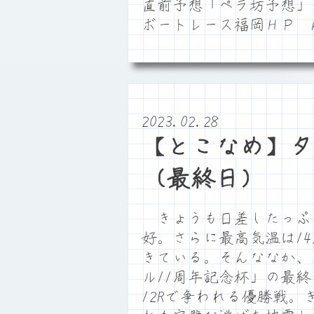
直前予想「ペラ坊予想」
ボートレース福岡ＨＰ
2023.02.28
【とこなめ】タ
（最終日）
きょうも日差したっぷ
好。さらに最高気温は1
きている。そんななか、
ル11周年記念杯」の最
12Rで争われる優勝戦