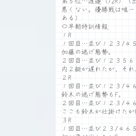
第５位…渡邉（12R）
悪くない。優勝戦は唯一
ある）
〇早朝特訓情報
１R
１回目…並び１２３/４
加藤の逃げ態勢。
２回目…並び１２３５６
内２艇が遅れたが、それ
２R
１回目…並び１２３/４
鈴木の逃げ態勢もF。
２回目…並び１２３/４
ここも鈴木が仕掛けたが
３R
１回目…並び２３/４６