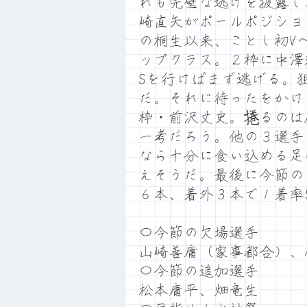
れも完璧な逃げを披露し
崎直矢がポールポジショ
の桐生以来、ことし初V
ップクラス。２枠に中澤
Sを行けばまず逃げる。
だ。それに待ったをかけ
枠・前沢丈史。捲るのは
一考だろう。他の３選手
なら十分に食い込める足
えそうだ。最後に今節の
６本、着外３本で１着率
〇今節の欠場選手
山崎善庸（家事都合）、
〇今節の追加選手
松本庸平、畑竜生