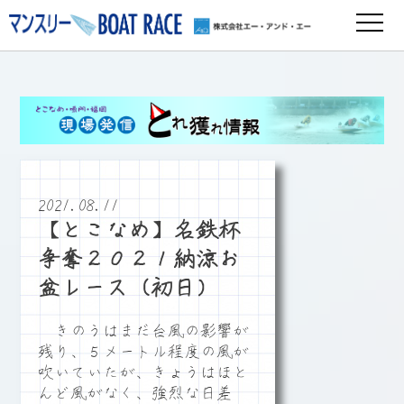
2021.08.11
【とこなめ】名鉄杯
争奪２０２１納涼お
盆レース（初日）
きのうはまだ台風の影響が
残り、５メートル程度の風が
吹いていたが、きょうはほと
んど風がなく、強烈な日差