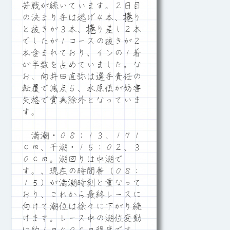
苦戦が続いています。２日目
の決まり手は逃げ４本、捲り
と抜きが３本、捲り差し２本
でしたが１コースの抜きが２
本含まれており、インの１着
が半数を占めていました。な
お、向井田直弥は選手責任の
転覆で減点５、水原慎が妨害
失格で賞典除外となっていま
す。
満潮・０８：１３、１７１
ｃｍ、干潮・１５：０２、３
０ｃｍ。潮回りは中潮で
す。、現在の時間帯（０８：
１５）が満潮時刻と重なって
おり、これから最終レースに
向けて潮位は徐々に下がり続
けます。レース中の潮位変動