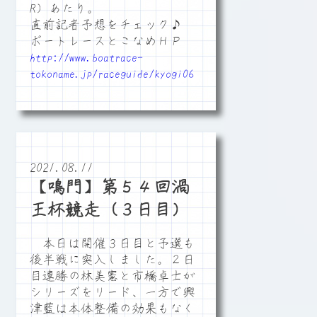
R）あたり。
直前記者予想をチェック♪
ボートレースとこなめＨＰ
http://www.boatrace-
tokoname.jp/raceguide/kyogi06
2021.08.11
【鳴門】第５４回渦
王杯競走（３日目）
本日は開催３日目と予選も
後半戦に突入しました。２日
目連勝の林美憲と市橋卓士が
シリーズをリード、一方で興
津藍は本体整備の効果もなく