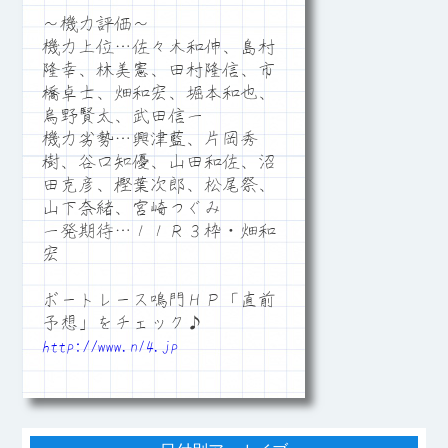
～機力評価～
機力上位…佐々木和伸、島村
隆幸、林美憲、田村隆信、市
橋卓士、畑和宏、堀本和也、
烏野賢太、武田信一
機力劣勢…興津藍、片岡秀
樹、谷口知優、山田和佐、沼
田克彦、樫葉次郎、松尾祭、
山下奈緒、宮崎つぐみ
一発期待…１１Ｒ３枠・畑和
宏
ボートレース鳴門ＨＰ「直前
予想」をチェック♪
http://www.n14.jp