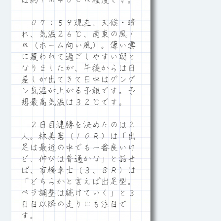
は約１ｍ４０ｃｍ程度です。
０７：５９現在、天候・晴
れ、気温２６℃、南東の風１
ｍ（ホーム向い風）。薄い雲
に覆われて過ごしやすい朝と
なりましたが、午後からは日
差しが出てきて日中はグング
ン気温が上がる予報です。予
想最高気温は３２℃です。
２日目連勝を決めたのは２
人。林美憲（１０Ｒ）は「出
足は最近の中でも一番良いけ
ど、伸びは普通かな」と話せ
ば、市橋卓士（３、８Ｒ）は
「どちらかと言えば出足型。
ペラ調整は続けていく」と３
日目以降の走りにも注目で
す。