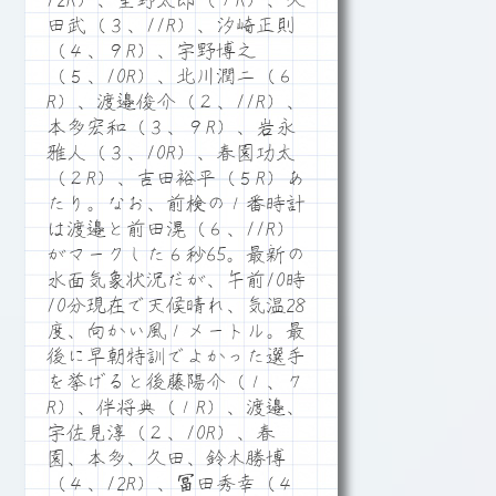
12R）、星野太郎（７R）、久
田武（３、11R）、汐崎正則
（４、９R）、宇野博之
（５、10R）、北川潤二（６
R）、渡邉俊介（２、11R）、
本多宏和（３、９R）、岩永
雅人（３、10R）、春園功太
（２R）、吉田裕平（５R）あ
たり。なお、前検の１番時計
は渡邉と前田滉（６、11R）
がマークした６秒65。最新の
水面気象状況だが、午前10時
10分現在で天候晴れ、気温28
度、向かい風１メートル。最
後に早朝特訓でよかった選手
を挙げると後藤陽介（１、７
R）、伴将典（１R）、渡邉、
宇佐見淳（２、10R）、春
園、本多、久田、鈴木勝博
（４、12R）、冨田秀幸（４