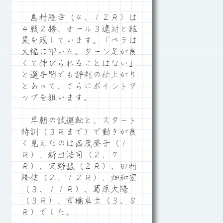
島村隆幸（４、１２Ｒ）は
４戦２勝、オール３連対と結
果を残しています。「ペラは
大幅に叩いた。ターン足が良
くて伸びられることはない」
と選手間でも評判の仕上がり
とあって、さらにポイントア
ップを狙います。
早朝の試運転と、スタート
特訓（３Ｒまで）で動きが良
く見えたのは西茂登子（１
Ｒ）、新出浩司（２、７
Ｒ）、天野誠（２Ｒ）、田村
隆信（２、１２Ｒ）、畑和宏
（３、１１Ｒ）、葛原大陽
（３Ｒ）、市橋卓士（３、８
Ｒ）でした。