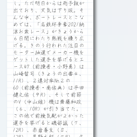
し。ただ明日からは雨予報が
出ており、天気は下り坂。そ
んな中、ボートレースとこな
めでは、「名鉄杯争奪2021納
涼お盆レース」がきょうから
６日間にわたり熱戦を繰り広
げる。きのう行われた注目の
モーター抽選でメーカー機を
ゲットした選手を挙げるとエ
ース47（前操者・小野勇）は
山崎哲司（きょうの出番４、
11R）、２連対率№２の
60（前操者・南佑典）は平田
健之佑（９R）、そして前節
のV（中山雄）機は齋藤和政
（６、10R）が引き当てた。
この他で前検気配がよかった
選手を挙げると磯部誠（７、
12R）、赤岩善生（８、