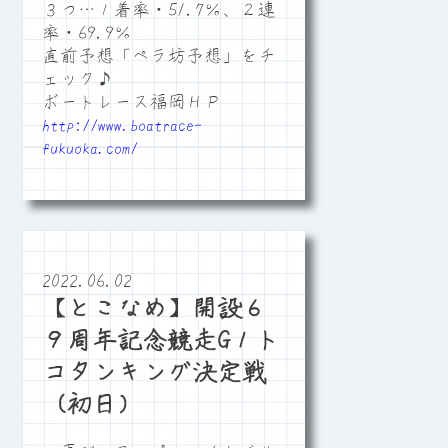
３つ…１着率・51.7％、２連
率・69.9％
直前予想「ペラ坊予想」をチ
ェック♪
ボートレース福岡ＨＰ
http://www.boatrace-
fukuoka.com/
2022.06.02
【とこなめ】開設６
９周年記念競走G１ト
コタンキング決定戦
（初日）