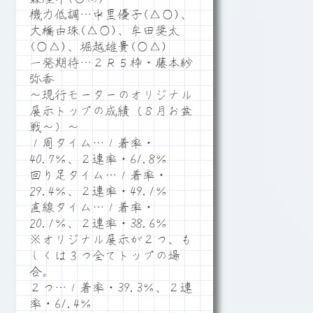
機力低調…中里優子(△○)、
大橋由珠(△○)、牟田奨太
(○△)、堀越雄貴(○△)
一発期待…２Ｒ５枠・藤本紗
弥香
～現行モーターのオリジナル
展示トップの成績（８月お盆
戦～）～
１周タイム…１着率・
40.7％、２連率・61.8％
回り足タイム…１着率・
29.4％、２連率・49.1％
直線タイム…１着率・
20.1％、２連率・38.6％
※オリジナル展示が２つ、も
しくは３つ全てトップの場
合。
２つ…１着率・39.3％、２連
率・61.4％