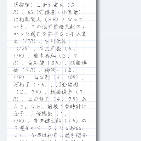
岡部哲）は青木玄太（５
R）、65（前操者・小黒竜）
は村岡賢人（９R）となって
いる。この他で前検気配のよ
かった選手を挙げると平本真
之（12R）、吉川元浩
（12R）、瓜生正義（６、
11R）、前本泰和（３、７
R）、白石健（８R）、須藤博
倫（７R）、柳沢一（２、
11R）、山口剛（４、10R）、
河村了（１R）、河合佑樹
（２、７R）、権藤俊光（７
R）、上田龍星（４、９R）あ
たり。なお、前検１番時計は
金子、上條暢崇（１、
11R）、豊田健士郎（１R）の
３選手がマークした６秒66。
また、今回は初日に選手紹介