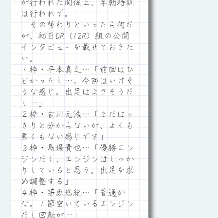
が行われた関係上、早朝特訓
は行われず。
その替わりといったら何だ
が、初日DR（12R）組の公開
インタビューを載せておきた
い。
１枠・平本真之…「前回はひ
どかったし…。今回はいけそ
うな感じ。出足はよさそうだ
し…」
２枠・吉川元浩…「まだはっ
きりと分からないが、よくも
悪くもない感じです」
３枠・馬場貴也…「優勝エン
ジンだし、エンジンはしっか
りしていると思う。出足を求
め調整する」
４枠・茅原悠紀…「普通か
な。１節空いているエンジン
だし回転が…」