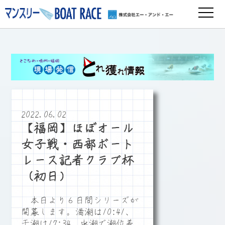
2022.06.02
【福岡】ほぼオール
女子戦・西部ボート
レース記者クラブ杯
（初日）
本日より６日間シリーズが
開幕します。満潮は10:41、
干潮は17:34、中潮で潮位差