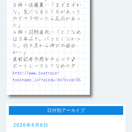
５枠・佐藤翼…「まずまずか
な。気になるところがあった
のでペラ叩いたら反応があっ
た」
６枠・羽野直也…「とこなめ
は３年ぶり。パッとしなかっ
た。行き足から伸びの部分
が…」
直前記者予想をチェック♪
ボートレースとこなめＨＰ
http://www.boatrace-
tokoname.jp/raceguide/kyogi06
日付別アーカイブ
2026年8月6日