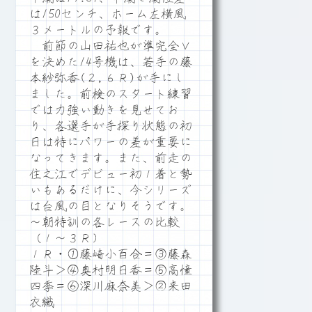
は150センチ、ホーム左横風
３メートルの予報です。
前節の山田祐也が準完全Ｖ
を決めた14号機は、若手の藤
本紗弥香(２,６Ｒ)が手にし
ました。前検のスタート練習
では力強い動きを見せてお
り、各選手が手探り状態の初
日は特にパワーの差が重要に
なってきます。また、前走の
住之江でデビュー初１着と勢
いもあるだけに、今シリーズ
は台風の目となりそうです。
～朝特訓の各レースの比較
（１～３Ｒ）
１Ｒ・①藤崎小百合＝③藤森
陸斗＞④奥村明日香＝⑤高憧
四季＝⑥深川麻奈美＞②来田
衣織