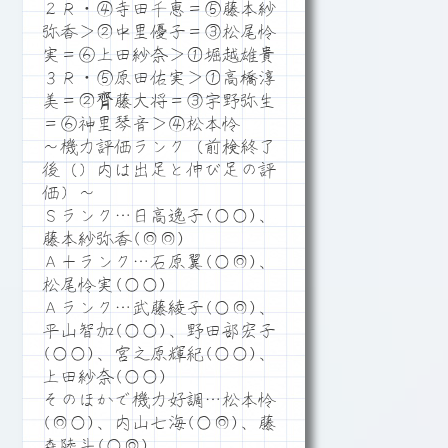
２Ｒ・④寺田千恵＝⑤藤本紗
弥香＞②中里優子＝③松尾怜
実＝⑥上田紗奈＞①堀越雄貴
３Ｒ・⑤原田佑実＞①高橋淳
美＝②齊藤大将＝③宇野弥生
＝⑥神里琴音＞④松本怜
～機力評価ランク（前検終了
後（）内は出足と伸び足の評
価）～
Ｓランク…日高逸子(○○)、
藤本紗弥香(◎◎)
Ａ＋ランク…石原翼(○◎)、
松尾怜実(○○)
Ａランク…武藤綾子(○◎)、
平山智加(○○)、野田部宏子
(○○)、宮之原輝紀(○○)、
上田紗奈(○○)
そのほかで機力好調…松本怜
(◎○)、内山七海(○◎)、藤
森陸斗(○◎)