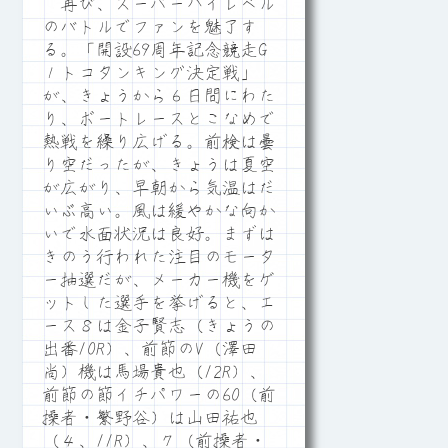
再び、スーパーハイレベル
のバトルでファンを魅了す
る。「開設69周年記念競走G
１トコタンキング決定戦」
が、きょうから６日間にわた
り、ボートレースとこなめで
熱戦を繰り広げる。前検は曇
り空だったが、きょうは夏空
が広がり、早朝から気温はだ
いぶ高い。風は緩やかな向か
いで水面状況は良好。まずは
きのう行われた注目のモータ
ー抽選だが、メーカー機をゲ
ットした選手を挙げると、エ
ース８は金子賢志（きょうの
出番10R）、前節のV（澤田
尚）機は馬場貴也（12R）、
前節の節イチパワーの60（前
操者・繁野谷）は山田祐也
（４、11R）、７（前操者・