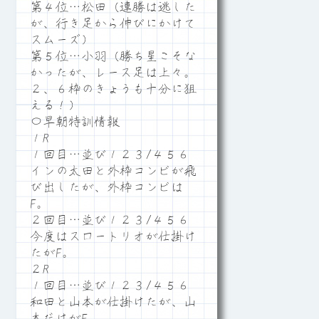
第４位…松田（連勝は逃した
が、行き足から伸びにかけて
スムーズ）
第５位…小羽（勝ち星こそな
かったが、レース足は上々。
２、６枠のきょうも十分に狙
える！）
〇早朝特訓情報
１R
１回目…並び１２３/４５６
インの太田と外枠コンビが飛
び出したが、外枠コンビは
F。
２回目…並び１２３/４５６
今度はスロートリオが仕掛け
たがF。
２R
１回目…並び１２３/４５６
和田と山本が仕掛けたが、山
本だけがF。