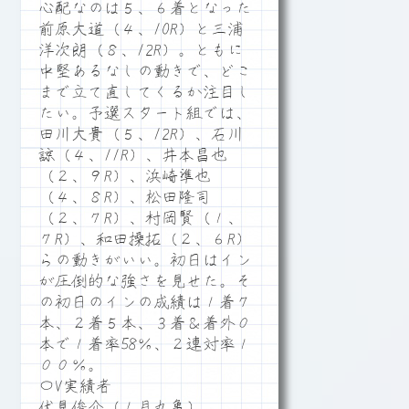
心配なのは５、６着となった
前原大道（４、10R）と三浦
洋次朗（８、12R）。ともに
中堅あるなしの動きで、どこ
まで立て直してくるか注目し
たい。予選スタート組では、
田川大貴（５、12R）、石川
諒（４、11R）、井本昌也
（２、９R）、浜崎準也
（４、８R）、松田隆司
（２、７R）、村岡賢（１、
７R）、和田操拓（２、６R）
らの動きがいい。初日はイン
が圧倒的な強さを見せた。そ
の初日のインの成績は１着７
本、２着５本、３着＆着外０
本で１着率58％、２連対率１
００％。
〇V実績者
伏見俊介（１月丸亀）