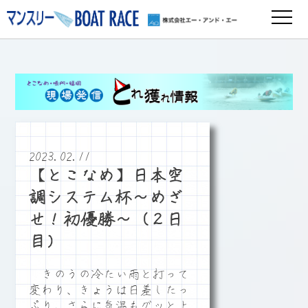
2023.02.11
【とこなめ】日本空
調システム杯～めざ
せ！初優勝～（２日
目）
きのうの冷たい雨と打って
変わり、きょうは日差したっ
ぷり。さらに気温もグッと上