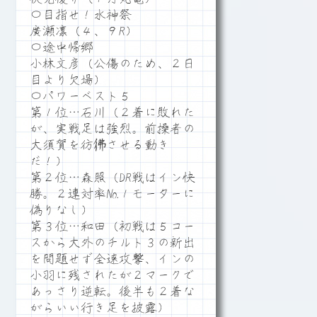
〇目指せ！水神祭
廣瀬凛（４、９R）
〇途中帰郷
小林文彦（公傷のため、２日
目より欠場）
〇パワーベスト５
第１位…石川（２着に敗れた
が、実戦足は強烈。前操者の
大須賀を彷彿させる動き
だ！）
第２位…森照（DR戦はイン快
勝。２連対率№１モーターに
偽りなし）
第３位…和田（初戦は５コー
スから大外のチルト３の新出
を問題せず全速攻撃、インの
小羽に残されたが２マークで
あっさり逆転。後半も２着な
がらいい行き足を披露）