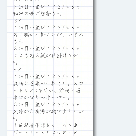
２回目…並び１２３/４５６
和田の逃げ態勢もF。
３R
１回目…並び１２３/４５６
内２艇が仕掛けたが、いずれ
もF。
２回目…並び１２３/４５６
ここも内２艇が仕掛けたが
F。
４R
１回目…並び１２３/４５６
浜崎と石原が仕掛けた。スロ
ートリオがFだが、浜崎と石
原はかなりのオーバー。
２回目…並び１２３/４５６
大外から廣瀬が飛び出したが
F。
直前記者予想をチェック♪
ボートレースとこなめＨＰ