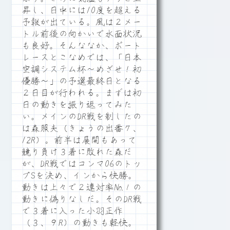
昇し、日中には10度を超える
予報が出ている。風は２メー
トル前後の向かいで水面状況
も良好。そんななか、ボート
レースとこなめでは、「日本
空調システム杯～めざせ！初
優勝～」の予選最終日となる
２日目が行われる。まずは初
日の動きを振り返ってみた
い。メインのDR戦を制したの
は森照夫（きょうの出番７、
12R）。前半は展開もあって
競り負け３着に敗れた森だ
が、DR戦ではコンマ06のトッ
プSを決め、インから快勝。
動きは上々で２連対率№１の
動きに偽りなしだ。そのDR戦
で３着に入った小羽正作
（３、９R）の動きも軽快。