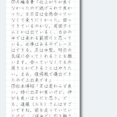
②片橋幸貴「仕上がりが良く
なかったので逃げられて良か
った。５日目は全然合ってい
なくて乗りにくかった。回っ
てきているのかな。周回タイ
ムとかは出ているし、自分の
中では乗れる範囲だと思って
いる。水準はあるのでレース
はできる。足は中堅。明日の
気候に合ってくれることを願
います。合っていなくても外
周りとかできることはやりた
い。まあ、復帰戦で優出でき
たので上出来です」
③松本博昭「足は変わらず良
い。特に出足が良いけど、伸
びも良いほうだと思う。で
も、遠藤（エミ）さんはすご
いですね。前を走っていてい
たけど、（道中で）引き離さ