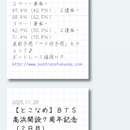
２つ…１着率・
47.4％（42.9％）、２連率・
68.4％（62.5％）
３つ…１着率・
42.9％（50.0％）、２連率・
71.4％（70.8％）
直前予想「ペラ坊予想」をチ
ェック♪
ボートレース福岡ＨＰ
http://www.boatracefukuoka.com/
2025.11.20
【とこなめ】ＢＴＳ
高浜開設７周年記念
（２日目）