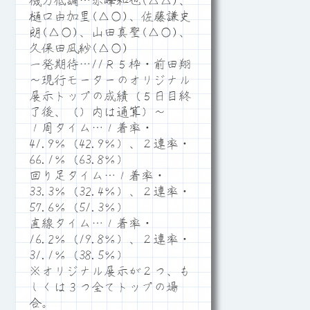
機力低調…赤峰和也(△△)、
樋口由加里(△○)、佐藤謙史
朗(△○)、山田真聖(△○)、
久保田凪紗(△○)
一発期待…11Ｒ５枠・前田翔
～現行モーターのオリジナル
展示トップの成績（５日目終
了後、（）内は通算）～
１周タイム…１着率・
41.9％（42.9％）、２連率・
66.1％（63.8％）
回り足タイム…１着率・
33.3％（32.4％）、２連率・
57.6％（51.3％）
直線タイム…１着率・
16.2％（19.8％）、２連率・
31.1％（38.5％）
※オリジナル展示が２つ、も
しくは３つ全てトップの場
合。