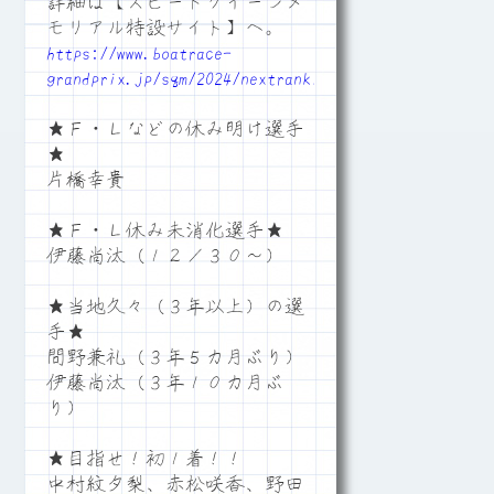
詳細は【スピードクイーンメ
モリアル特設サイト】へ。
https://www.boatrace-
grandprix.jp/sqm/2024/nextranking.php
★Ｆ・Ｌなどの休み明け選手
★
片橋幸貴
★Ｆ・Ｌ休み未消化選手★
伊藤尚汰（１２／３０～）
★当地久々（３年以上）の選
手★
間野兼礼（３年５カ月ぶり）
伊藤尚汰（３年１０カ月ぶ
り）
★目指せ！初１着！！
中村紋夕梨、赤松咲香、野田