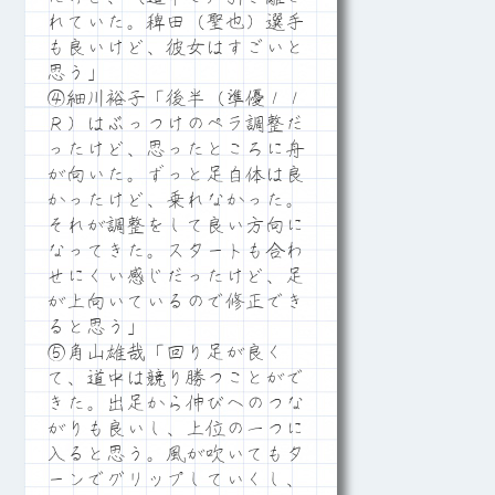
れていた。稗田（聖也）選手
も良いけど、彼女はすごいと
思う」
④細川裕子「後半（準優１１
Ｒ）はぶっつけのペラ調整だ
ったけど、思ったところに舟
が向いた。ずっと足自体は良
かったけど、乗れなかった。
それが調整をして良い方向に
なってきた。スタートも合わ
せにくい感じだったけど、足
が上向いているので修正でき
ると思う」
⑤角山雄哉「回り足が良く
て、道中は競り勝つことがで
きた。出足から伸びへのつな
がりも良いし、上位の一つに
入ると思う。風が吹いてもタ
ーンでグリップしていくし、