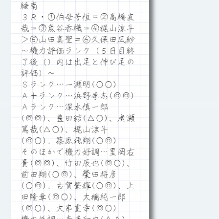
綾南
３Ｒ・①伯母芳恒＝②高橋直
哉＝③魚谷香織＝④梶山涼斗
＞⑤山田真聖＝⑥久保田凪紗
～機力評価ランク（５日目終
了後（）内は出足と伸び足の
評価）～
Ｓランク…一瀬明(○○)
Ａ＋ランク…浜野孝志(◎◎)
Ａランク…深水慎一郎
(◎◎)、豊田結(△○)、廣瀬
篤哉(△○)、梶山涼斗
(◎○)、篠原飛翔(○◎)
そのほかで機力好調…里岡右
貴(◎◎)、竹田辰也(◎○)、
前田翔(○◎)、榮田将彦
(○◎)、古賀繁輝(○◎)、上
田隆章(◎○)、大橋純一郎
(◎○)、大串重幸(◎○)