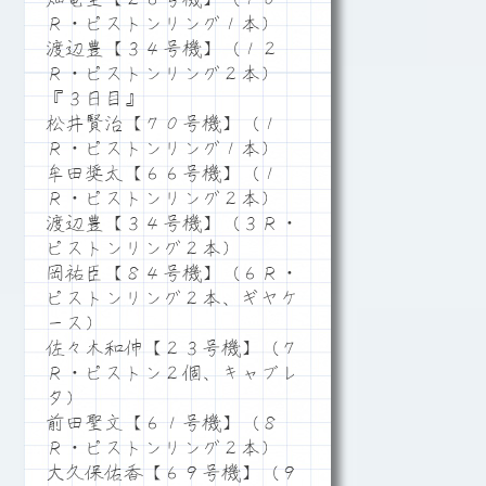
Ｒ・ピストンリング１本）
渡辺豊【３４号機】（１２
Ｒ・ピストンリング２本）
『３日目』
松井賢治【７０号機】（１
Ｒ・ピストンリング１本）
牟田奨太【６６号機】（１
Ｒ・ピストンリング２本）
渡辺豊【３４号機】（３Ｒ・
ピストンリング２本）
岡祐臣【８４号機】（６Ｒ・
ピストンリング２本、ギヤケ
ース）
佐々木和伸【２３号機】（７
Ｒ・ピストン２個、キャブレ
タ）
前田聖文【６１号機】（８
Ｒ・ピストンリング２本）
大久保佑香【６９号機】（９