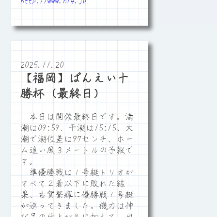
http://www.n14.jp
2025.11.20
【福岡】ばんえい十
勝杯（最終日）
本日は開催最終日です。満
潮は09:59、干潮は15:15、大
潮で潮位差は97センチ、ホー
ム追い風３メートルの予報で
す。
準優勝戦は１号艇トリオが
すべて２着以下に敗れた結
果、古賀繁輝に優勝戦１号艇
が巡ってきました。機力は伸