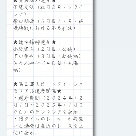
★賞典除外選手★
伊藤尚汰（初日８Ｒ・フライ
ング）
柴田朋哉（５日目１１Ｒ・準
優勝戦における不良航法）
★途中帰郷選手★
小坂宗司（２日目・公傷）
下田哲也（３日目・私傷病）
佐々木和伸（４日目・私傷
病）
★第２回スピードクイーンメ
モリアル選考関係★
・選考期間（２０２４年１２
月１日～２０２５年１１月３
０日）のランキングを表示。
・同タイムのレーサーが複数
いる場合は直近のレースを上
位に表示。