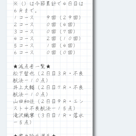
※（）は今節累計で４日目は
６Ｒまで。
１コース ９回（２９回）
２コース ０回（４回）
３コース ０回（７回）
４コース ２回（１０回）
５コース １回（４回）
６コース ０回（０回）
★減点者一覧★
松下哲也（２日目３Ｒ・不良
航法－１０点）
井上大輔（２日目７Ｒ・不良
航法－１０点）
山田和佐（２日目９Ｒ・エン
スト＋不良航法－１５点）
滝沢織寧（３日目１Ｒ・落水
－５点）