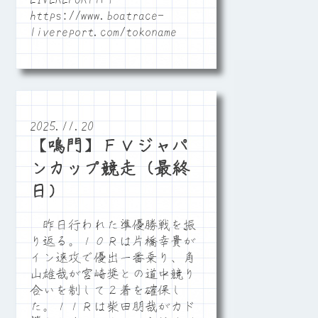
https://www.boatrace-
livereport.com/tokoname
2025.11.20
【鳴門】ＦＶジャパ
ンカップ競走（最終
日）
昨日行われた準優勝戦を振
り返る。１０Ｒは片橋幸貴が
イン速攻で優出一番乗り、角
山雄哉が宮崎奨との道中競り
合いを制して２着を確保し
た。１１Ｒは柴田朋哉がカド