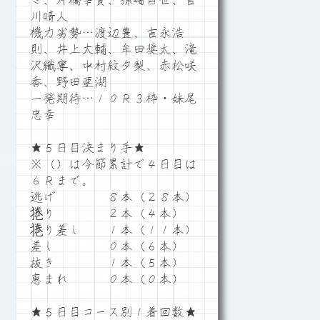
ミ、片橋幸貴、孫崎百世、吉
川晴人
機力劣勢…渡辺豊、吉永浩
則、井上大輔、牟田奨太、滝
沢織寧、中村紋夕梨、赤松咲
香、野田亜湖
一発期待…１０Ｒ３枠・妹尾
忠幸
★５日目決まり手★
※（）は今節累計で４日目は
６Ｒまで。
逃げ ８本（２８本）
捲り ２本（４本）
捲り差し １本（１１本）
差し ０本（６本）
抜き １本（５本）
恵まれ ０本（０本）
★５日目コース別１着回数★