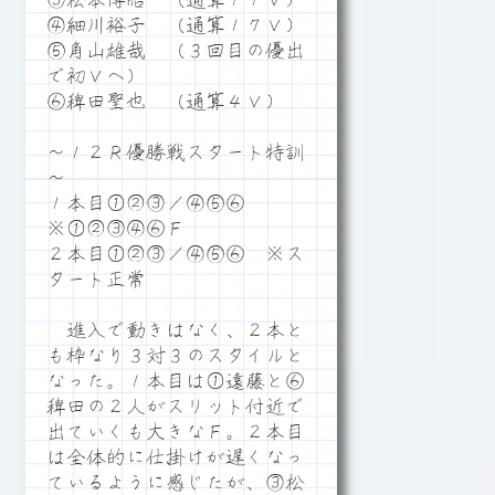
③松本博昭 （通算１１Ｖ）
④細川裕子 （通算１７Ｖ）
⑤角山雄哉 （３回目の優出
で初Ｖへ）
⑥稗田聖也 （通算４Ｖ）
～１２Ｒ優勝戦スタート特訓
～
１本目①②③／④⑤⑥
※①②③④⑥Ｆ
２本目①②③／④⑤⑥ ※ス
タート正常
進入で動きはなく、２本と
も枠なり３対３のスタイルと
なった。１本目は①遠藤と⑥
稗田の２人がスリット付近で
出ていくも大きなＦ。２本目
は全体的に仕掛けが遅くなっ
ているように感じたが、③松