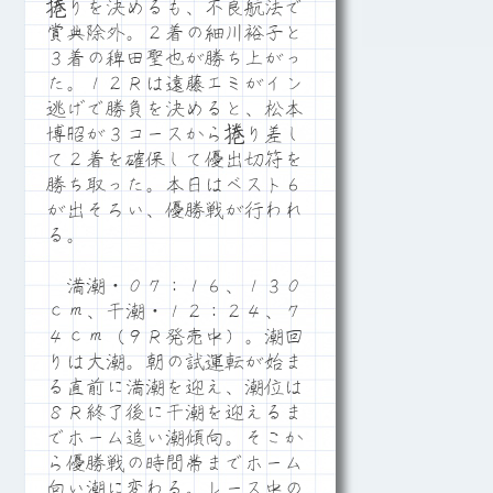
捲りを決めるも、不良航法で
賞典除外。２着の細川裕子と
３着の稗田聖也が勝ち上がっ
た。１２Ｒは遠藤エミがイン
逃げで勝負を決めると、松本
博昭が３コースから捲り差し
て２着を確保して優出切符を
勝ち取った。本日はベスト６
が出そろい、優勝戦が行われ
る。
満潮・０７：１６、１３０
ｃｍ、干潮・１２：２４、７
４ｃｍ（９Ｒ発売中）。潮回
りは大潮。朝の試運転が始ま
る直前に満潮を迎え、潮位は
８Ｒ終了後に干潮を迎えるま
でホーム追い潮傾向。そこか
ら優勝戦の時間帯までホーム
向い潮に変わる。レース中の