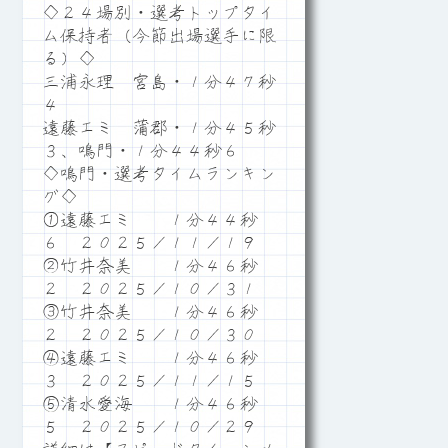
◇２４場別・選考トップタイ
ム保持者（今節出場選手に限
る）◇
三浦永理 宮島・１分４７秒
４
遠藤エミ 蒲郡・１分４５秒
３、鳴門・１分４４秒６
◇鳴門・選考タイムランキン
グ◇
①遠藤エミ １分４４秒
６ ２０２５／１１／１９
②竹井奈美 １分４６秒
２ ２０２５／１０／３１
③竹井奈美 １分４６秒
２ ２０２５／１０／３０
④遠藤エミ １分４６秒
３ ２０２５／１１／１５
⑤清水愛海 １分４６秒
５ ２０２５／１０／２９