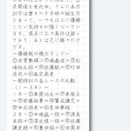
び足の仕上がりに加えて、出
足関係も良化中。さらに本日
20日は愛すべき子供の誕生日
とあって、いつも以上に優勝
したい気持ちが強くなってい
ます。頂点に立つ条件は揃っ
ており、あとは己に勝つだけ
です。
～優勝戦の機力ランク～
①古賀繁輝＞②嶋義信＝③松
崎祐太郎＝④佐藤航＝⑤竹田
辰也＝⑥森定晃史
～朝特訓の各レースの比較
（１～３Ｒ）～
１Ｒ・①春園功太＝②泉啓文
＝③安藤裕貴＝④冨成謙児＝
⑤中北将史＝⑥星田夢結
２Ｒ・①中嶋誠一郎＝②渥美
卓郎＝③深水慎一郎＝④佐藤
謙史朗＝⑤豊田結＝⑥古園井