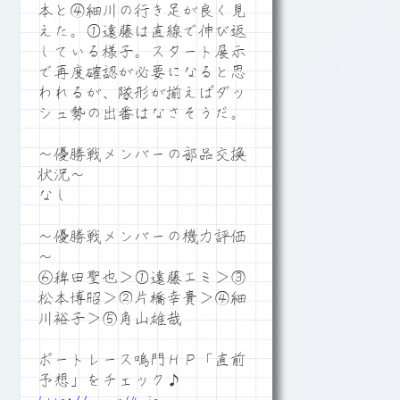
本と④細川の行き足が良く見
えた。①遠藤は直線で伸び返
している様子。スタート展示
で再度確認が必要になると思
われるが、隊形が揃えばダッ
シュ勢の出番はなさそうだ。
～優勝戦メンバーの部品交換
状況～
なし
～優勝戦メンバーの機力評価
～
⑥稗田聖也＞①遠藤エミ＞③
松本博昭＞②片橋幸貴＞④細
川裕子＞⑤角山雄哉
ボートレース鳴門ＨＰ「直前
予想」をチェック♪