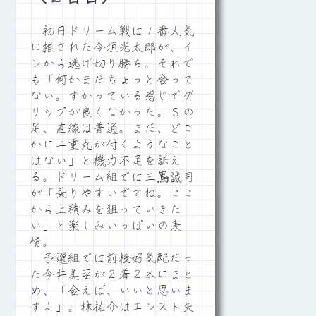
初日ドリーム戦は１番人気
に推された今垣光太郎が、イ
ンから逃げ切り勝ち。それで
も「何かまだちょっと合って
ない。すかっている感じでグ
リップが良くなかった。Ｓの
足、直線は普通。まだ、どこ
かに二重丸が付くようなこと
はない」と機力不足を訴え
る。ドリーム組では三嶌誠司
が「乗りやすいですね。ここ
から上積みを狙っていきた
い」と楽しみいっぱいの表
情。
予選組では前検好気配だっ
た今井美亜が２着２本にまと
め、「合えば、いいと思いま
すよ」。林祐介はエンスト失