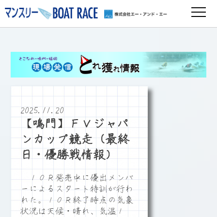
2025.11.20
【鳴門】ＦＶジャパ
ンカップ競走（最終
日・優勝戦情報）
１０Ｒ発売中に優出メンバ
ーによるスタート特訓が行わ
れた。１０Ｒ終了時点の気象
状況は天候・晴れ、気温１