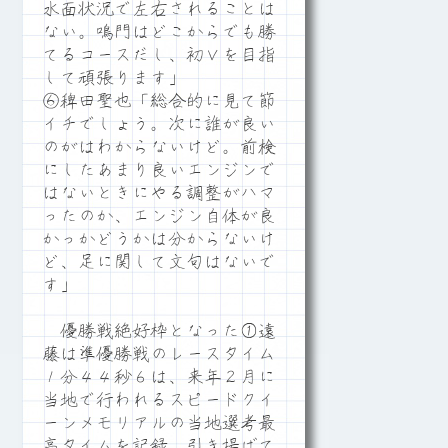
水面状況で左右されることは
ない。鳴門はどこからでも勝
てるコースだし、初Ｖを目指
して頑張ります」
⑥稗田聖也「総合的に見て節
イチでしょう。次に誰が良い
のがはわからないけど。前検
にしたあまり良いエンジンで
はないときにやる調整がハマ
ったのか、エンジン自体が良
かっかどうかは分からないけ
ど、足に関して文句はないで
す」
優勝戦絶好枠となった①遠
藤は準優勝戦のレースタイム
１分４４秒６は、来年２月に
当地で行われるスピードクイ
ーンメモリアルの当地選考最
高タイムを記録。引き揚げて