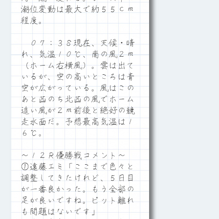
潮位変動は最大で約５５ｃｍ
程度。
０７：３８現在、天候・晴
れ、気温１０℃、南の風２ｍ
（ホーム右横風）。雲は出て
いるが、空の高いところは青
空が広がっている。風はこの
あと西のち北西の風でホーム
追い風が２ｍ前後と絶好の競
走水面だ。予想最高気温は１
６℃。
～１２Ｒ優勝戦コメント～
①遠藤エミ「ここまで色々と
調整してきたけれど、５日目
が一番良かった。もう全部の
足が良いですね。ピット離れ
も問題はないです」