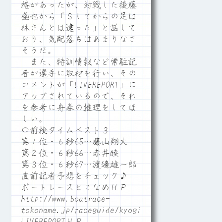
格があったが、対戦した後藤
盛也から「Ｓしてからの足は
林さんとは違った」と話して
おり、気配落ちはあまりなさ
そうだ。
また、特訓情報など常駐記
者が選手に取材を行い、その
コメントが「LIVEREPORT」に
アップされているので、それ
を参考に舟券の推理をしてほ
しい。
〇前検タイムベスト３
第１位・６秒65…藤山翔大
第２位・６秒66…赤井睦
第３位・６秒67…渡邊雄一郎
直前記者予想をチェック♪
ボートレースとこなめＨＰ
http://www.boatrace-
tokoname.jp/raceguide/kyogi06
LIVEREPORTＨＰ