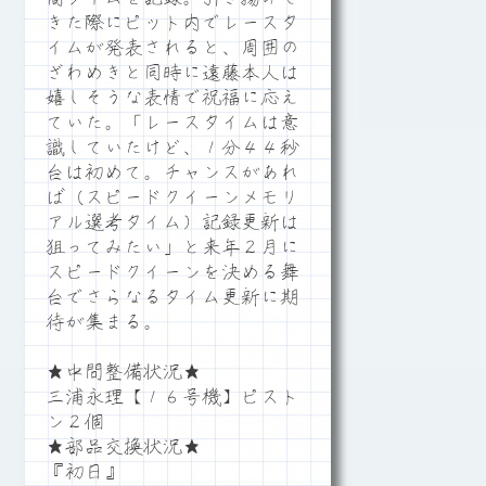
きた際にピット内でレースタ
イムが発表されると、周囲の
ざわめきと同時に遠藤本人は
嬉しそうな表情で祝福に応え
ていた。「レースタイムは意
識していたけど、１分４４秒
台は初めて。チャンスがあれ
ば（スピードクイーンメモリ
アル選考タイム）記録更新は
狙ってみたい」と来年２月に
スピードクイーンを決める舞
台でさらなるタイム更新に期
待が集まる。
★中間整備状況★
三浦永理【１６号機】ピスト
ン２個
★部品交換状況★
『初日』