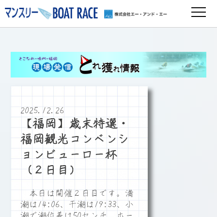
2025.12.26
【福岡】歳末特選・
福岡観光コンベンシ
ョンビューロー杯
（２日目）
本日は開催２日目です。満
潮は14:06、干潮は19:33、小
潮で潮位差は50センチ、ホー