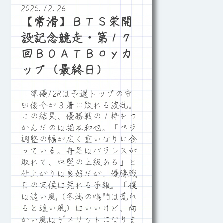
2025.12.26
【常滑】ＢＴＳ栄開
設記念競走・第１７
回ＢＯＡＴＢｏｙカ
ップ（最終日）
準優12Rは予選トップの守
田俊介が３着に敗れる波乱。
この結果、優勝戦の１枠をつ
かんだのは堀本和也。「ペラ
調整の幅が広く重いなりに合
っている。舟足はバランスが
取れて、中堅の上級ある」と
仕上がりは良好だが、優勝戦
日の天候は荒れる予報。「僕
は追い風（冬場の鳴門は荒れ
ると追い風）はいいけど、向
かい風はデメリットになりま