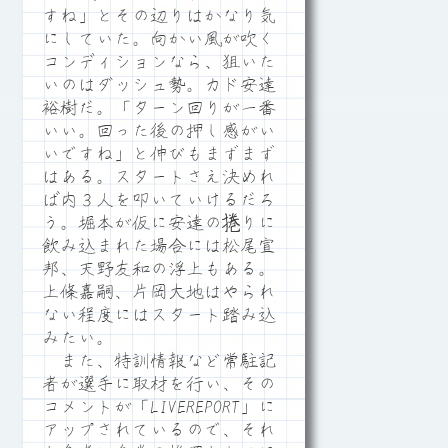
すね」とその辺りはかなり気
にしていた。向かい風が吹く
コンディションなら、狙いた
いのはダッシュ勢。カド安達
裕樹だ。「ターン回りが一番
いい。回った後の押し感がい
いですね」と伸びもまずまず
はある。スタートさえ決めれ
ば内３人を叩いていけるだろ
う。堀本が仮に安達の捲りに
飲み込まれた場合には松尾宣
邦、天野友和の浮上もある。
上條嘉嗣、片岡大地はやられ
ない程度にはスタート踏み込
みたい。
また、特訓情報など常駐記
者が選手に取材を行い、その
コメントが「LIVEREPORT」に
アップされているので、それ