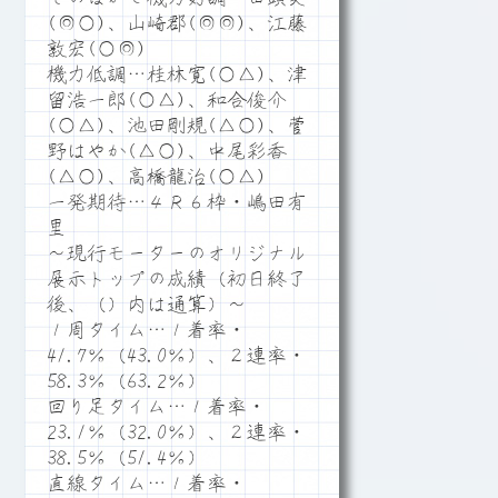
(◎○)、山崎郡(◎◎)、江藤
敦宏(○◎)
機力低調…桂林寛(○△)、津
留浩一郎(○△)、和合俊介
(○△)、池田剛規(△○)、菅
野はやか(△○)、中尾彩香
(△○)、高橋龍治(○△)
一発期待…４Ｒ６枠・嶋田有
里
～現行モーターのオリジナル
展示トップの成績（初日終了
後、（）内は通算）～
１周タイム…１着率・
41.7％（43.0％）、２連率・
58.3％（63.2％）
回り足タイム…１着率・
23.1％（32.0％）、２連率・
38.5％（51.4％）
直線タイム…１着率・