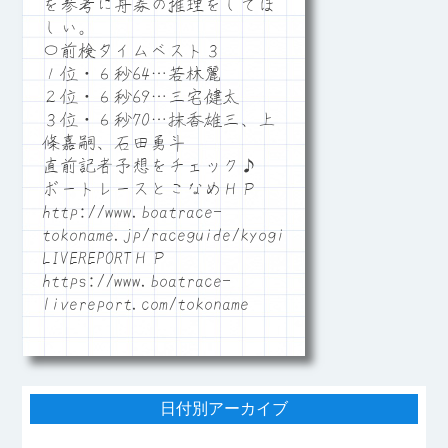
を参考に舟券の推理をしてほ
しい。
〇前検タイムベスト３
１位・６秒64…若林麗
２位・６秒69…三宅健太
３位・６秒70…抹香雄三、上
條嘉嗣、石田勇斗
直前記者予想をチェック♪
ボートレースとこなめＨＰ
http://www.boatrace-
tokoname.jp/raceguide/kyogi06
LIVEREPORTＨＰ
https://www.boatrace-
livereport.com/tokoname
日付別アーカイブ