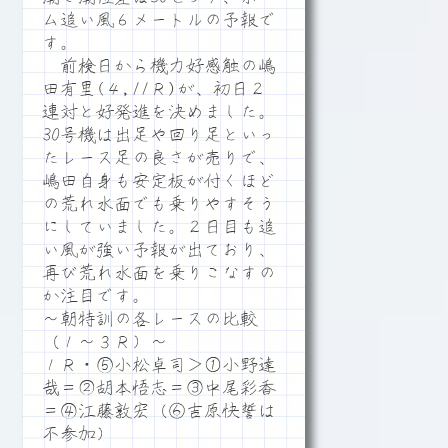
ム追い風６メートルの予報で
す。
前検日から機力好感触の嶋
田有里(４,11Ｒ)が、初日２
連対と好発進を決めました。
30号機は出足や回り足といっ
たレース足の良さが売りで、
嶋田自身も安定板が付くほど
の荒れ水面でも乗りやすそう
にしていました。２日目も追
い風が強い予報が出ており、
再び荒れ水面を乗りこなすの
か注目です。
～朝特訓の各レースの比較
（１～３Ｒ）～
１Ｒ・⑤小松卓司＞①小野達
哉＝②胡本悟志＝③中尾彩香
＝④江藤敦宏（⑥吉原快誓は
不参加）