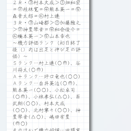
２Ｒ・③村本大成＞①畑和宏
＝②桂林寛＝④熊本英一＝⑤
森晋太郎＝⑥村上遼
３Ｒ・③山崎郡＞①加藤雅之
＞②神里琴音＝④和合俊介＝
⑥橋本英一＞⑤山本幸也
～機力評価ランク（初日終了
後（）内は出足と伸び足の評
価）～
Ｓランク…村上遼(○◎)、谷
川将太(○◎)
Ａ＋ランク…坪口竜也(○○)
Ａランク…白井英治(○◎)、
熊本英一(○○)、小松卓司
(○◎)、小林孝弘(△○)、百
武翔(○○)、村本大成
(○○)、北村寧々(○○)、神
里琴音(△○)、嶋田有里
(◎○)
そのほかで機力好調…田頭実