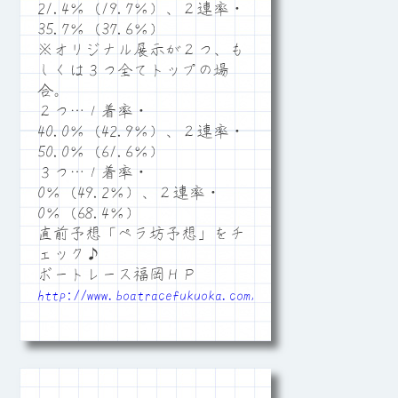
21.4％（19.7％）、２連率・
35.7％（37.6％）
※オリジナル展示が２つ、も
しくは３つ全てトップの場
合。
２つ…１着率・
40.0％（42.9％）、２連率・
50.0％（61.6％）
３つ…１着率・
0％（49.2％）、２連率・
0％（68.4％）
直前予想「ペラ坊予想」をチ
ェック♪
ボートレース福岡ＨＰ
http://www.boatracefukuoka.com/