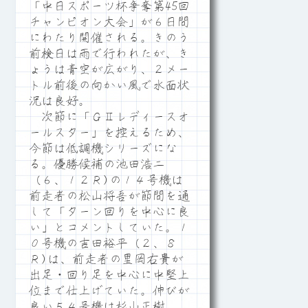
「中日スポーツ杯争奪第45回
チャンピオン大会」が６日間
にわたり開催される。きのう
前検日は雨で行われたが、き
ょうは青空が広がり、２メー
トル前後の向かい風で水面状
況は良好。
次節に「ＧⅡレディースオ
ールスター」を控えるため、
今節は低調機シリーズにな
る。優勝候補の池田浩二
（６、１２Ｒ)の１４号機は
前走者の松山将吾が節間を通
して「ターン回りを中心に良
い」とコメントしていた。１
０号機の吉田裕平（２、８
Ｒ)は、前走者の里岡右貴が
出足・回り足を中心に中堅上
位まで仕上げていた。伸びが
良い５４号機は杉山正樹