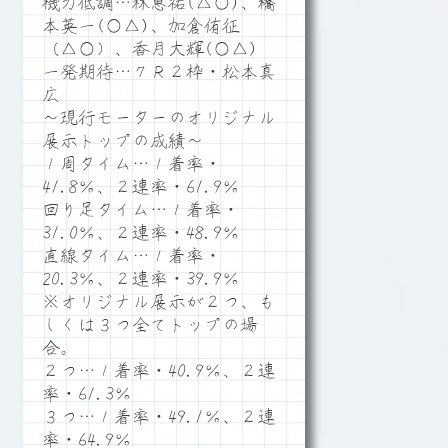
機力低調…林恵祐(△○)、橋
本英一(○△)、加倉侑征
（△○）、香月大輝(○△)
一発期待…７Ｒ２枠・松本真
広
～現行モーターのオリジナル
展示トップの成績～
１周タイム…１着率・
41.8％、２連率・61.9％
回り足タイム…１着率・
31.0％、２連率・48.9％
直線タイム…１着率・
20.3％、２連率・39.9％
※オリジナル展示が２つ、も
しくは３つ全てトップの場
合。
２つ…１着率・40.9％、２連
率・61.3％
３つ…１着率・49.1％、２連
率・64.9％