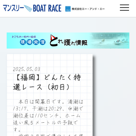
2025.05.03
【福岡】どんたく特
選レース（初日）
本日は開幕日です。満潮は
13:17、干潮は20:29、中潮で
潮位差は110センチ、ホーム
追い風５メートルの予報で
す。