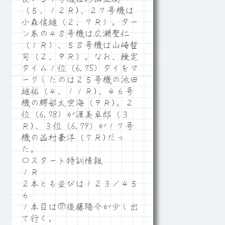
（５、１２Ｒ)、２７号機は
小森信雄（２、７Ｒ）。ター
ン系の４８号機は広瀬聖仁
（１Ｒ）、５８号機は山崎哲
司（２、９Ｒ）。なお、検定
タイム１位（6.75）タイをマ
ークしたのは２５号機の池田
雄祐（４、１１Ｒ)、４６号
機の鰐部太空海（９Ｒ)。２
位（6.78）が渥美卓郎（３
Ｒ)、３位（6.79）が１７号
機の西村豪洋（７Ｒ)だっ
た。
〇スタート特訓情報
１Ｒ
２本とも並びは１２３／４５
６
１本目は②後藤陽介が少し出
て行く。