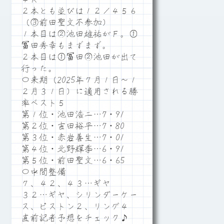
２本とも並びは１２／４５６
（③前田聖文不参加）
１本目は②池田雄祐がＦ。①
冨田秀幸もまずまず。
２本目は①冨田②池田が出て
行った。
〇来期（2025年７月１日～１
２月３１日）に適用される勝
率ベスト５
第１位・池田浩二…7・91
第２位・吉田裕平…7・80
第３位・赤岩善生…7・01
第４位・北野輝季…6・91
第５位・前田聖文…6・65
〇中間整備
７、４２、４３…ギヤ
３２…ギヤ、シリンダーケー
ス、ピストン２、リング４
直前記者予想をチェック♪