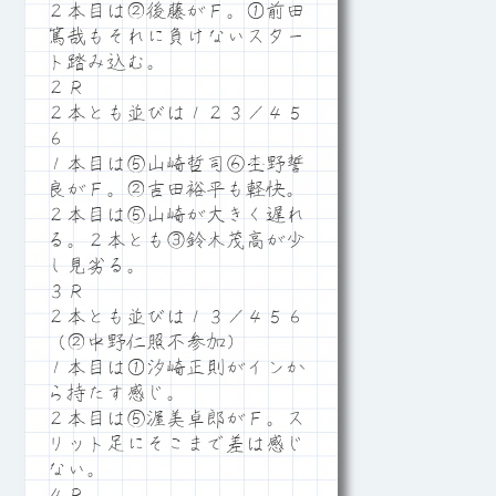
２本目は②後藤がＦ。①前田
篤哉もそれに負けないスター
ト踏み込む。
２Ｒ
２本とも並びは１２３／４５
６
１本目は⑤山崎哲司⑥杢野誓
良がＦ。②吉田裕平も軽快。
２本目は⑤山崎が大きく遅れ
る。２本とも③鈴木茂高が少
し見劣る。
３Ｒ
２本とも並びは１３／４５６
（②中野仁照不参加）
１本目は①汐崎正則がインか
ら持たす感じ。
２本目は⑤渥美卓郎がＦ。ス
リット足にそこまで差は感じ
ない。
４Ｒ