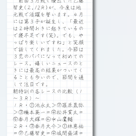
前回３月戦で優出した乙藤
智史(２,12Ｒ)が、今度は地
元戦で活躍を誓います。４月
には第３子が誕生し、「最近
は２時間おきに起きているの
で寝不足です(笑)。でも、や
っぱり楽しいですね」と笑顔
で話してくれました。今節は
３児のパパになって初めての
レース。嬉しいニュースのと
きには最高の結果がついてく
ることも多いので、節間を通
して注目です。
朝特訓の各レースの比較（１
～３Ｒ）～
１Ｒ・①池永太＞②篠原晟弥
＞③橋本英一＝④松井貫太＝
⑤香月大輝＝⑥中山鷹輔
２Ｒ・③香月大介＞①林恵祐
＝②乙藤智史＝④城間盛渚＝