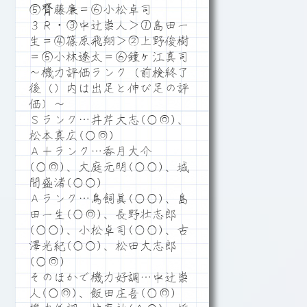
⑤齊藤廉＝⑥小松卓司
３Ｒ・③中辻崇人＞①島田一
生＝④篠原飛翔＞②上野俊樹
＝⑤小林遼太＝⑥鐘ヶ江真司
～機力評価ランク（前検終了
後（）内は出足と伸び足の評
価）～
Ｓランク…井芹大志(○◎)、
松本真広(○◎)
Ａ＋ランク…香月大介
(○◎)、大庭元明(○○)、城
間盛渚(○○)
Ａランク…鳥飼眞(○○)、島
田一生(○◎)、長野壮志郎
(○○)、小松卓司(○○)、古
澤光紀(○○)、松田大志郎
(○◎)
そのほかで機力好調…中辻崇
人(○◎)、飯田庄吾(○◎)