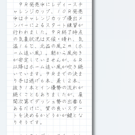
９Ｒ発売中にレディースチ
ャレンジカップ、１０Ｒ発売
中はチャレンジカップ優出メ
ンバーによるスタート練習が
行われました。９Ｒ終了時点
の気象状況は天候・晴れ、気
温１６℃、北西の風２ｍ（ホ
ーム追い風）。朝から風向き
が安定していませんが、６Ｒ
以降はホーム追い風が吹き続
いています。９Ｒまでの決ま
り手は逃げ６本、差し２本、
抜き１本とイン優勢の流れが
続くこともありましたが、展
開次第でダッシュ勢の出番も
あるだけに、質の良いスター
トを決めるかどうかが鍵とな
りそうです。