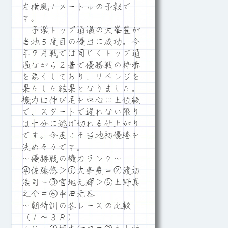
左横風１メートルの予報で
す。
予選トップ通過の大峯豊が
当地５度目の優出に成功。今
年９月戦では同じくトップ通
過ながら２着で優勝戦の枠番
を悪くしており、リベンジを
果たした結果となりました。
機力は伸び足を中心に上位級
で、スタートで遅れない限り
は十分に逃げ切れる仕上がり
です。今度こそ当地初優勝を
決めそうです。
～優勝戦の機力ランク～
④佐藤悠＞①大峯豊＝②渡辺
浩司＝③宮地元輝＞⑤上野真
之介＝⑥中田元泰
～朝特訓の各レースの比較
（１～３Ｒ）