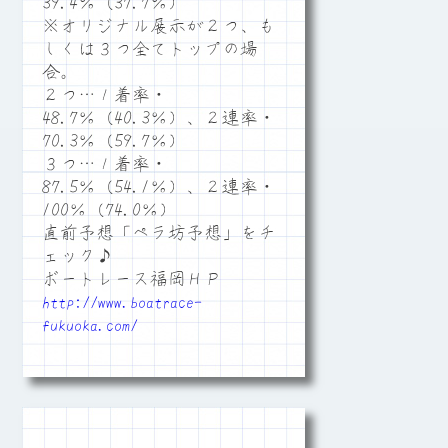
39.4％（37.7％）
※オリジナル展示が２つ、も
しくは３つ全てトップの場
合。
２つ…１着率・
48.7％（40.3％）、２連率・
70.3％（59.7％）
３つ…１着率・
87.5％（54.1％）、２連率・
100％（74.0％）
直前予想「ペラ坊予想」をチ
ェック♪
ボートレース福岡ＨＰ
http://www.boatrace-
fukuoka.com/