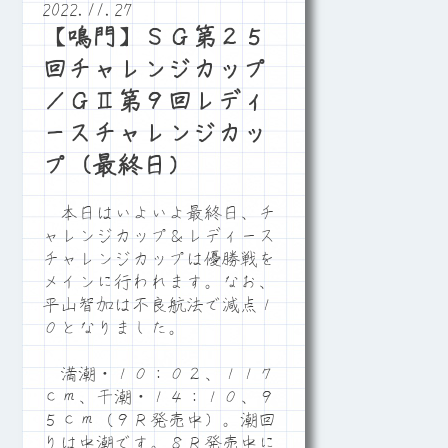
2022.11.27
【鳴門】ＳＧ第２５
回チャレンジカップ
／ＧⅡ第９回レディ
ースチャレンジカッ
プ（最終日）
本日はいよいよ最終日、チ
ャレンジカップ＆レディース
チャレンジカップは優勝戦を
メインに行われます。なお、
平山智加は不良航法で減点１
０となりました。
満潮・１０：０２、１１７
ｃｍ、干潮・１４：１０、９
５ｃｍ（９Ｒ発売中）。潮回
りは中潮です。８Ｒ発売中に