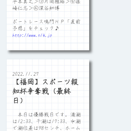
平本真之＞③片岡雅裕＞⑤篠
崎仁志＞⑥深谷知博
ボートレース鳴門ＨＰ「直前
予想」をチェック♪
http://www.n14.jp
2022.11.27
【福岡】スポーツ報
知杯争奪戦（最終
日）
本日は優勝戦日です。満潮
は12:33、干潮は17:33、中潮
で潮位差は98センチ、ホーム