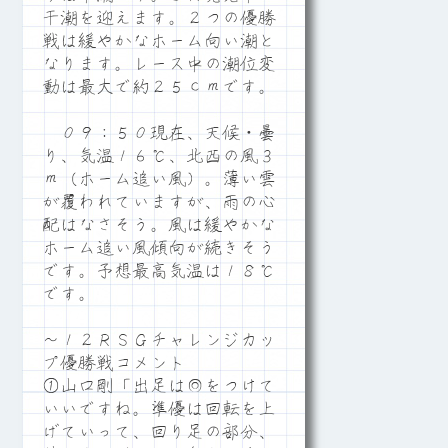
干潮を迎えます。２つの優勝
戦は緩やかなホーム向い潮と
なります。レース中の潮位変
動は最大で約２５ｃｍです。
０９：５０現在、天候・曇
り、気温１６℃、北西の風３
ｍ（ホーム追い風）。薄い雲
が覆われていますが、雨の心
配はなさそう。風は緩やかな
ホーム追い風傾向が続きそう
です。予想最高気温は１８℃
です。
～１２ＲＳＧチャレンジカッ
プ優勝戦コメント
①山口剛「出足は◎をつけて
いいですね。準優は回転を上
げていって、回り足の部分、