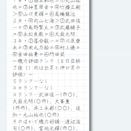
１Ｒ・①堀本和也＝②丸山祐
也＝③神里琴音＝④竹腰正樹
＞⑤山口貢輝＝⑥高橋龍治
２Ｒ・④内山七海＞①武田信
一＝②烏野賢太＝③武藤綾子
＝⑤永松良教＝⑥大庭元明
３Ｒ・①落合敬一＝②川原愛
未＝③米丸乃絵＝④村上遼＝
⑤吉田祐貴＝⑥門田栞
～機力評価ランク（５日目終
了後（）内は出足と伸び足の
評価）～
Ｓランク…なし
Ａ＋ランク…なし
Ａランク…武田信一(◎○)、
大庭元明(○◎)、大峯豊
(◎◎)、井上未都(○○)、追
加・丸山祐也(○◎)
そのほかで機力好調…渡辺浩
司(○◎)、宮地元輝(◎○)、