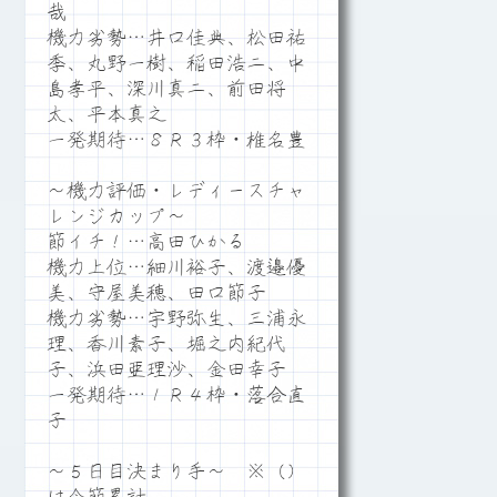
哉
機力劣勢…井口佳典、松田祐
季、丸野一樹、稲田浩二、中
島孝平、深川真二、前田将
太、平本真之
一発期待…８Ｒ３枠・椎名豊
～機力評価・レディースチャ
レンジカップ～
節イチ！…高田ひかる
機力上位…細川裕子、渡邉優
美、守屋美穂、田口節子
機力劣勢…宇野弥生、三浦永
理、香川素子、堀之内紀代
子、浜田亜理沙、金田幸子
一発期待…１Ｒ４枠・落合直
子
～５日目決まり手～ ※（）