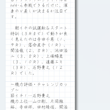
ndから参戦できるだけに、渾
身のＶ差しが決まるか注目で
す。
朝イチの試運転＆スタート
特訓（３Ｒまで）で動きが良
く見えたのは寺田千恵（１、
９Ｒ）、落合直子（１Ｒ）、
関浩哉（２、８Ｒ）、池田浩
二（３、８Ｒ）、上條暢嵩
（３、１０Ｒ）、遠藤エミ
（３Ｒ）、石野貴之（１２
Ｒ）でした。
～機力評価・チャレンジカッ
プ～
節イチ！…石野貴之
機力上位…山口剛、片岡雅
裕、寺田祥、田村隆信、関浩