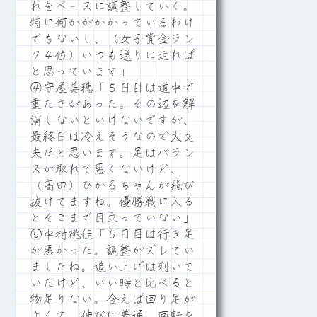
れをベースに調整していく。
特に何かがかかっているわけ
でもないし、（女子賞金ラン
ク４位）いつも通りに走れば
と思っています」
④守屋美穂「５日目は道中で
重たさがあった。その辺を解
消しないといけないですが、
最終日は冷えそうなので大丈
夫だと思います。足はバラン
スが取れて悪くないけど、
（高田）ひかるちゃんが飛び
抜けてますね。優勝戦に入る
とそこまで目立っていない」
⑤中村桃佳「５日目は行き足
が悪かった。調整がズレてい
ましたね。追い上げは利いて
いたけど、いい時と比べると
物足りない。合えば回り足が
よくて、伸びは普通。回転を