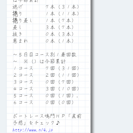
は今節累計
逃げ ７本（３１本）
捲り １本（１１本）
捲り差し １本（７本）
差し ３本（７本）
抜き ０本（３本）
恵まれ ０本（１本）
～５日目コース別１着回数
～ ※（）は今節累計
１コース ７回（３１回）
２コース ２回（１１回）
３コース ０回（７回）
４コース ３回（１０回）
５コース ０回（１回）.
６コース ０回（０回）
ボートレース鳴門ＨＰ「直前
予想」をチェック♪
http://www.n14.jp