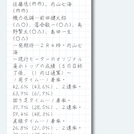
佐藤悠(◎◎)、内山七海
(◎◎)
機力低調…前田健太郎
(△○)、落合敬一(○△)、烏
野賢太(○△)、島田一生
(○△)
一発期待…２Ｒ４枠・内山七
海
～現行モーターのオリジナル
展示トップの成績（５日目終
了後、（）内は通算）～
１周タイム…１着率・
42.6％（43.6％）、２連率・
63.9％（61.9％）
回り足タイム…１着率・
37.7％（28.5％）、２連率・
59.4％（48.3％）
直線タイム…１着率・
26.8％（21.0％）、２連率・