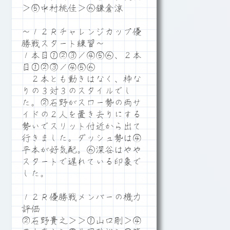
＞⑤中村桃佳＞⑥鎌倉涼
～１２Ｒチャレンジカップ優
勝戦スタート練習～
１本目①②③／④⑤⑥、２本
目①②③／④⑤⑥
２本とも動きはなく、枠な
りの３対３のスタイルでし
た。②石野がスロー勢の両サ
イドの２人を置き去りにする
勢いでスリット付近から出て
行きました。ダッシュ勢は④
平本が好気配。⑥深谷はやや
スタートで遅れている印象で
した。
１２Ｒ優勝戦メンバーの機力
評価
②石野貴之＞＞①山口剛＞④