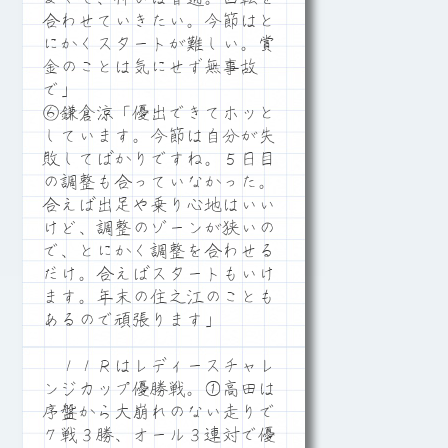
合わせていきたい。今節はと
にかくスタートが難しい。賞
金のことは気にせず無事故
で」
⑥鎌倉涼「優出できてホッと
しています。今節は自分が失
敗してばかりですね。５日目
の調整も合っていなかった。
合えば出足や乗り心地はいい
けど、調整のゾーンが狭いの
で、とにかく調整を合わせる
だけ。合えばスタートもいけ
ます。年末の住之江のことも
あるので頑張ります」
１１Ｒはレディースチャレ
ンジカップ優勝戦。①高田は
序盤から大崩れのない走りで
７戦３勝、オール３連対で優