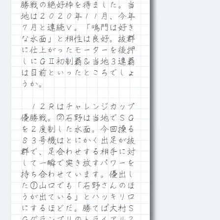
勝戦の絶好枠を得ました。当
地は２０２０年１１月、今年
７月と連続Ｖ。「鳴門は好き
な水面」と相性は良好。抜群
に仕上がったモーターを後押
しにＧⅡ初制覇＆当地３連覇
は目前といったところでしょ
うか。
１２Ｒはチャレンジカップ
優勝戦。②石野は当地でＳＧ
を２度制した水面。今回操る
８３号機はとにかく出足が抜
群で、足合わせする相手に対
して一瞬で突き放すパワーを
持ち合わせています。優出し
た①山口でも「石野さんのほ
うが出ている」とハッキリ口
にするほどだ。勝てば大村Ｓ
Ｇグランプリのトライアル２