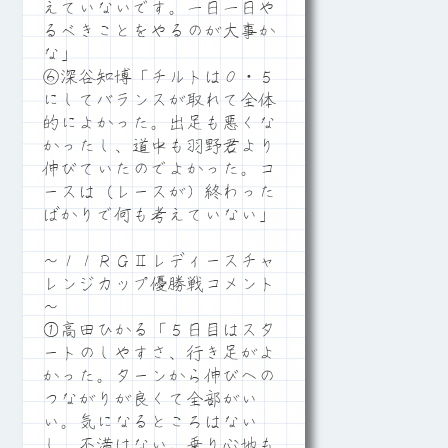
えていないです。一日一日や
るべきことをやるのが大事か
な」
⑥深谷知博「チルトは０・５
にしてバランスが取れて全体
的によかった。出足も悪くな
かったし、道中も羽野君より
伸びていたのでよかった。コ
ースは（レースが）終わった
ばかりで何も考えていない」
～１１ＲＧⅡレディースチャ
レンジカップ優勝戦コメント
～
①高田ひかる「５日目はスタ
ートのしやすさ、行き足がよ
かった。ターンから伸びへの
つながりが良くて全部がい
い。気になるところはない
し、不満はない。乗り心地も