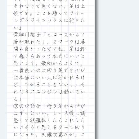
それなりで悪くない。足は上
位です。ここを勝ってクイー
ンズクライマックスに行きた
い」
②細川裕子「６コースから２
着が取れたし、２マークは展
開も良かったですね。足は押
す感じもあって本当にいいと
思います。最初からよくて、
一番良いのは回り足です伸び
は本当にいい人に行かれるけ
ど、下がることもないし、そ
れなりにエンジンは動いてい
る」
③田口節子「行き足から伸び
はずっといい。レース後に調
整して試運転したらこれなら
いけそうと思えるターン回り
になった。天候次第だが、こ