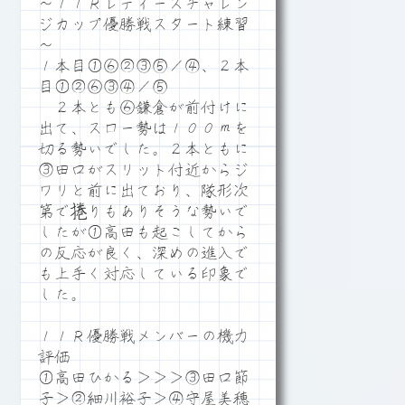
～１１Ｒレディースチャレン
ジカップ優勝戦スタート練習
～
１本目①⑥②③⑤／④、２本
目①②⑥③④／⑤
２本とも⑥鎌倉が前付けに
出て、スロー勢は１００ｍを
切る勢いでした。２本ともに
③田口がスリット付近からジ
ワリと前に出ており、隊形次
第で捲りもありそうな勢いで
したが①高田も起こしてから
の反応が良く、深めの進入で
も上手く対応している印象で
した。
１１Ｒ優勝戦メンバーの機力
評価
①高田ひかる＞＞＞③田口節
子＞②細川裕子＞④守屋美穂