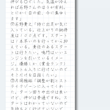
伸びも○でした。気温が冷え
れば石野さんのほうが有利。
とにかく目の前、今に集中し
ます」
②石野貴之「特に出足が気に
入っている。仕上がりの納得
度は１００点です。スタート
は１本早いのを行ってから抑
えている。責任のあるスター
トは行きたい。鳴門はいいエ
ンジンを引いているイメー
ジ。優勝しか（賞金ランク）
ベスト６入りに行けないので
そこだけを目指したい」
③片岡雅裕「調整が割とスト
ライクゾーンに入ってくれ
た。ターン回りや出口は良い
けど、伸びは普通ですね。ス
タートはわかっていないので
気持ちよく行けていないで