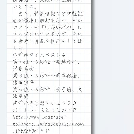
選突破へ、大敗だけは避けた
いところ。
また、特訓情報など常駐記
者が選手に取材を行い、その
コメントが「LIVEREPORT」に
アップされているので、それ
を参考に舟券の推理をしてほ
しい。
〇前検タイムベスト４
第１位・６秒72…菊地孝平、
福島勇樹
第３位・６秒73…岡谷健吾、
福田宗平
第５位・６秒74…金子萌、大
澤風葵
直前記者予想をチェック♪
ボートレースとこなめＨＰ
http://www.boatrace-
tokoname.jp/raceguide/kyogi06
LIVEREPORTＨＰ