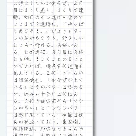
に浮上したのが金子萌。２日
目はまくり差し、まくりで連
勝。初日のイン逃げを含めて
ここまで３連勝だ。「やっぱ
り良さそう。伸びよりもター
ンの足が良さそう。行きたい
ところへ行ける。余裕があ
る」と好評価。３日目は３枠
と６枠。うまくまとめること
ができれば、得点首位通過も
見えてくる。２位につけるの
は岡谷健吾。「金子萌が出て
いる」とそのパワーは認める
が、岡谷も十分に上位はあ
る。３位の福田宗平も「マシ
ンが良い」とエンジンパワー
は感じ取っている。今節は伏
兵が頑張っており、東潤樹、
須藤隆雄、野田なづきらも予