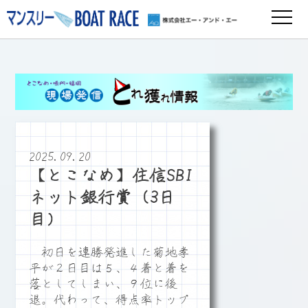
2025.09.20
【とこなめ】住信SBI
ネット銀行賞（3日
目）
初日を連勝発進した菊地孝
平が２日目は５、４着と着を
落としてしまい、９位に後
退。代わって、得点率トップ