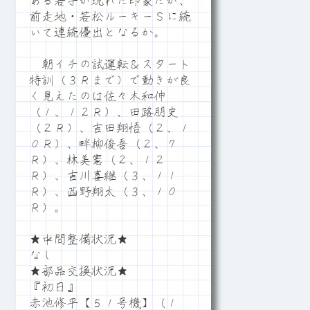
ある若手が現れた印象だが、
前走地・若松ルーキーＳに続
いて連続優出となるか。
朝イチの試運転＆スタート
特訓（３Ｒまで）で動きが良
く見えたのは佐々木和伸
（１、１２Ｒ）、田路朋史
（２Ｒ）、吉田翔悟（２、１
０Ｒ）、畔柳俊吾（２、７
Ｒ）、林美憲（２、１２
Ｒ）、吉川喜継（３、１１
Ｒ）、西野翔太（３、１０
Ｒ）。
★中間整備状況★
なし
★部品交換状況★
『初日』
赤池修平【５１号機】（１