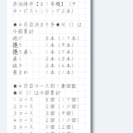
赤池修平【５１号機】（９
Ｒ・ピストンリング２本）
★４日目決まり手★※（）は
今節累計
逃げ ５本（１７本）
捲り １本（９本）
捲り差し １本（７本）
差し ２本（８本）
抜き ２本（６本）
恵まれ １本（１本）
★４日目コース別１着回数
★※（）は今節累計
１コース ５回（１７回）
２コース ２回（１０回）
３コース ３回（９回）
４コース ２回（１０回）
５コース ０回（２回）