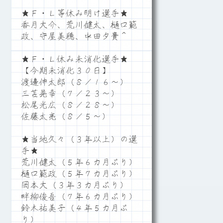
★Ｆ・Ｌ等休み明け選手★
香月大介、荒川健太、樋口範
政、守屋美穂、中田夕貴＾
★Ｆ・Ｌ休み未消化選手★
【今期未消化３０日】
渡邊伸太郎（８／１６～）
三苫晃幸（７／２３～）
松尾光広（８／２８～）
佐藤太亮（８／５～）
★当地久々（３年以上）の選
手★
荒川健太（５年６カ月ぶり）
樋口範政（５年７カ月ぶり）
岡本大（３年３カ月ぶり）
畔柳俊吾（７年６カ月ぶり）
鈴木祐美子（４年５カ月ぶ
り）