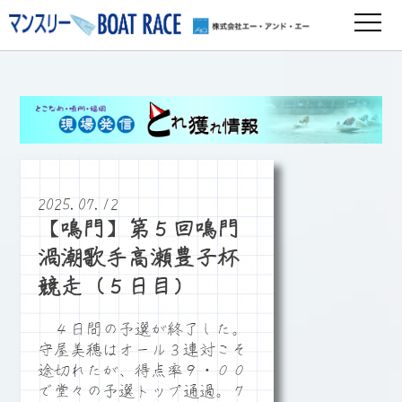
2025.07.12
【鳴門】第５回鳴門
渦潮歌手高瀬豊子杯
競走（５日目）
４日間の予選が終了した。
守屋美穂はオール３連対こそ
途切れたが、得点率９・００
で堂々の予選トップ通過。７