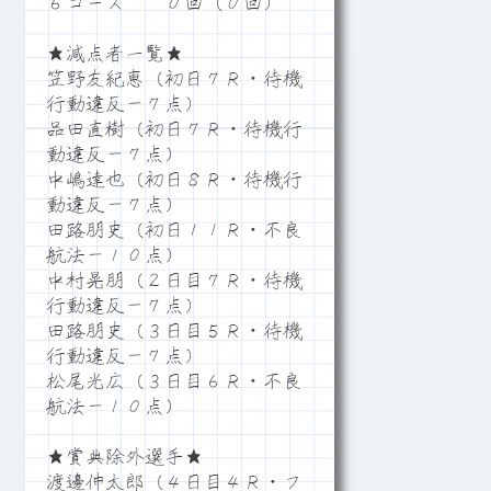
６コース ０回（０回）
★減点者一覧★
笠野友紀恵（初日７Ｒ・待機
行動違反－７点）
品田直樹（初日７Ｒ・待機行
動違反－７点）
中嶋達也（初日８Ｒ・待機行
動違反－７点）
田路朋史（初日１１Ｒ・不良
航法－１０点）
中村晃朋（２日目７Ｒ・待機
行動違反－７点）
田路朋史（３日目５Ｒ・待機
行動違反－７点）
松尾光広（３日目６Ｒ・不良
航法－１０点）
★賞典除外選手★
渡邊伸太郎（４日目４Ｒ・フ