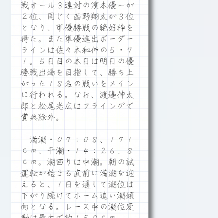
戦オール３連対の濱本優一が
２位、同じく西野翔太が３位
となり、準優勝戦の絶好枠を
得た。また準優進出ボーダー
ラインは佐々木和伸の５・７
１。５日目の本日は明日の優
勝戦出場を目指して、勝ち上
がった１８名の戦いをメイン
に行われる。なお、渡邉伸太
郎と松尾光広はフライングで
賞典除外。
満潮・０７：０８、１７１
ｃｍ、干潮・１４：２６、８
ｃｍ。潮回りは中潮。朝の試
運転が始まる直前に満潮を迎
えると、１日を通して潮位は
下がり続けてホーム追い潮傾
向となる。レース中の潮位変