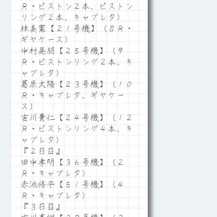
Ｒ・ピストン２本、ピストン
リング２本、キャブレタ）
林美憲【２１号機】（８Ｒ・
ギヤケース）
中村晃朋【２５号機】（９
Ｒ・ピストンリング２本、キ
ャブレタ）
葛原大陽【２３号機】（１０
Ｒ・キャブレタ、ギヤケー
ス）
吉川貴仁【２４号機】（１２
Ｒ・ピストンリング４本、キ
ャブレタ）
『２日目』
田中孝明【３６号機】（２
Ｒ・キャブレタ）
赤池修平【５１号機】（４
Ｒ・キャブレタ）
『３日目』