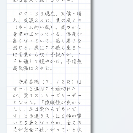
動は最大で約１５０ｃｍ。
０７：３３現在、天候・晴
れ、気温２８℃、東の風２ｍ
（ホーム向い風）。爽やかな
青空が広がっている。湿度が
高くなっていて、蒸し暑さを
感じる。風はこの後も東また
は南東から吹く予報だが、１
日を通して緩やかだ。予想最
高気温は３４℃。
守屋美穂（７、１２Ｒ）は
オール３連対こそ途切れた
が、堂々のシリーズリーダー
となった。「操縦性が良かっ
たし、足は変わらず良いで
す」と予選ラストは６枠が響
いて５着となったが、全ての
足が完全に仕上がっている状