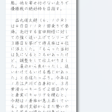
態。他を寄せ付けない走りで
優勝戦の絶好枠を目指す。
西丸侑太朗（６、１０Ｒ）
は４日目１１Ｒ１回乗りで登
場。先行する吉田翔悟に対し
て力強く追い上げてシリーズ
３勝目を挙げて得点率は４位
に浮上した。「もらった当初
は気になるところがあったけ
ど、調整をして仕上がりまし
た。展示から良かったし、追
いかけてもいける感じがあっ
た」と自信たっぷり。今年は
１月江戸川で自身初Ｖ、３月
常滑ルーキーＳで２回目のＶ
と着実にキャリアを積むと、
今期は１着率が急上昇してい
る。香川支部からまた勢いの